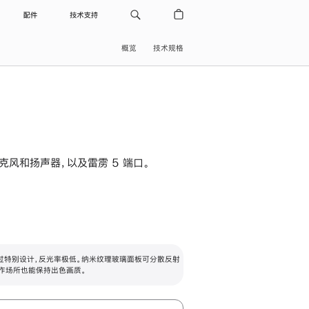
配件
技术支持
概览
技术规格
级麦克风和扬声器，以及雷雳 5 端口。
过特别设计，反光率极低。纳米纹理玻璃面板可分散反射
作场所也能保持出色画质。