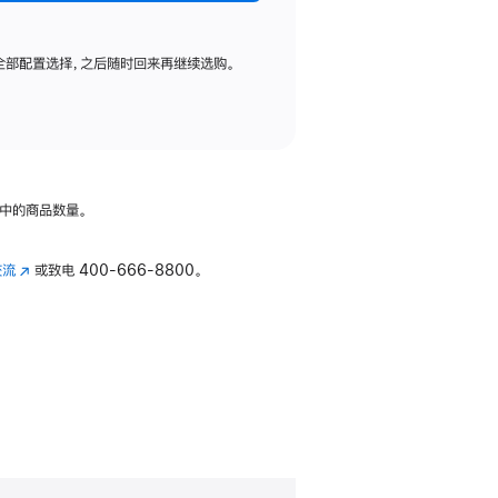
全部配置选择，之后随时回来再继续选购。
中的商品数量。
交流
(在
或致电
400-666-8800。
新
窗
口
中
打
开)