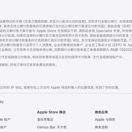
算得出的示例 (仅显示整数数额，未显示小数点以后的金额)，实际支付金额以银行、花呗或
等，具体支持分期付款服务的可选择银行及对应分期付款方案请见付款页面)、蚂蚁金服 (花呗
售店的分期付款方案可能与 Apple Store 在线商店不同，请到店咨询 Specialist 专
分付批准。如果你选择的分期付款方案未获得信用卡发卡机构、蚂蚁金服或微信分付的批准，Ap
具体支持分期付款服务的可选择银行请见付款页面) 网站、支付宝网站和微信分付服务页面，
期付款服务只适用于个人消费者。企业和教育机构客户、企业员工购买计划 (EPP) 和 Appl
企业商店。公司信用卡无资格申请分期。招商银行分期付款单笔订单最高限额为 RMB 150000
支付宝或微信分付账单。相关财务费用将显示在你的信用卡对账单、支付宝或微信账户中。
增值税。所有订单均可享受免费送货服务。
的 IP 地址，或者你在上次访问 Apple 网站时输入的位置信息，找到了你的位置。
ay
Apple Store 商店
商务应用
le 账户
查找零售店
Apple 与商务
e 账户
Genius Bar 天才吧
商务选购