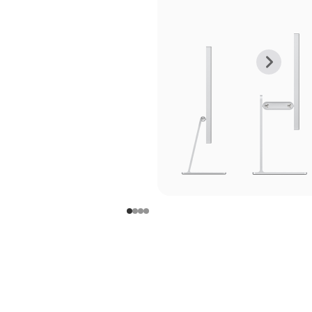
上
下
一
一
张
张
图
图
库
库
图
图
片
片
-
-
支
支
架
架