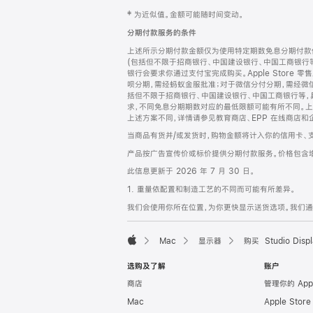
网
脚
‡ 为近似值。金额可能随时间变动。
注
页
分期付款服务的条件
页
上述所示分期付款金额仅为使用特定期数免息分期付款估
脚
(包括但不限于招商银行、中国建设银行、中国工商银行
银行会要求你通过支付宝完成购买。Apple Store 零
呗分期，需经蚂蚁金服批准；对于微信分付分期，需经微信
括但不限于招商银行、中国建设银行、中国工商银行等，
求，不同免息分期期数对应的最低限额可能有所不同。上述分
上述方案不同，详情请参见教育商店、EPP 在线商店和
当商品有货并/或发货时，购物金额将计入你的信用卡、
产品按广告宣传价或标价提供分期付款服务。价格包含
此信息更新于 2026 年 7 月 30 日。
1. 重量依配置和制造工艺的不同而可能有所差异。
我们会使用你所在位置，为你更快显示送货选项。我们通过你
Mac
显示器
购买 Studio Displ
Apple
选购及了解
账户
商店
管理你的 App
Mac
Apple Stor