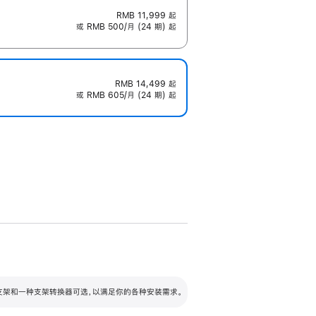
RMB 11,999
起
或 RMB 500/月 (24 期) 起
RMB 14,499
起
或 RMB 605/月 (24 期) 起
配可调倾斜度及高度的支架，额外增加 105
VESA 支架转换器
 有两种支架和一种支架转换器可选，以满足你的各种安装需求。
毫米的高度调节范围。
容的支架 (未随附)