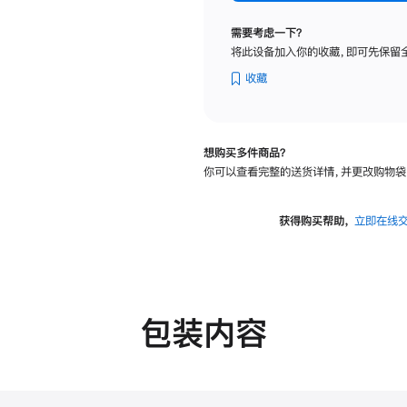
纳
米
需要考虑一下？
纹
将此设备加入你的收藏，即可先保留
理
玻
收藏
璃
面
板
想购买多件商品？
-
你可以查看完整的送货详情，并更改购物袋
VESA
支
架
获得购买帮助，
立即在线
转
换
器
的
分
包装内容
期
付
款
选
项)