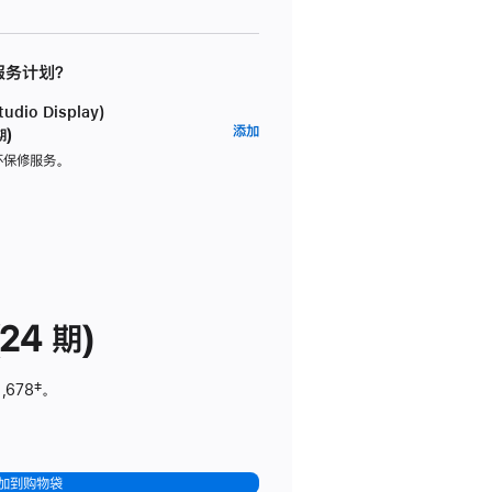
 服务计划？
dio Display)
AppleCare+
添加
期)
服
坏保修服务。
务
计
划
(适
用
于
24 期)
Studio
Display)
,678
脚
‡。
注
加到购物袋