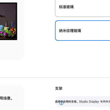
标准玻璃
纳米纹理玻璃
支架
用场景。
标配可调倾斜度的支架，提供 30 度的倾斜度
选
选择你合用的支架。
Studio Display
调节范围。
展