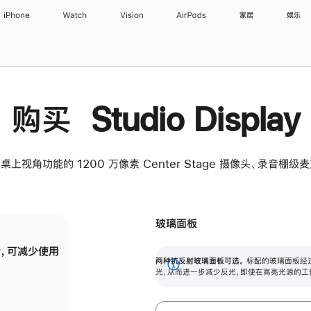
iPhone
Watch
Vision
AirPods
家居
娱乐
购买 Studio Display
桌上视角功能的 1200 万像素 Center Stage 摄像头、录音棚
玻璃面板
，可减少使用
纳米纹理玻璃面板可进一步减少反光，即使在
两种抗反射玻璃面板可选。
标配的玻璃面板经
。
有高亮光源的场所使用，也能保持出色画质。
展
光，从而进一步减少反光，即使在高亮光源的工
开