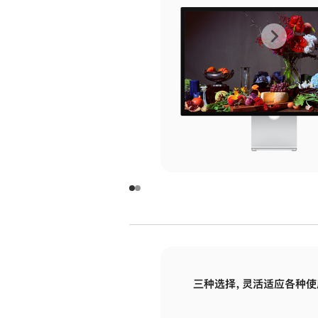
上
下
一
一
张
张
图
图
库
库
图
图
片
片
-
-
玻
玻
璃
璃
三种选择，灵活适应各种使
面
面
板
板