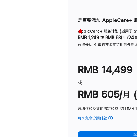
是否要添加 AppleCare+
AppleCare+ 服务计划 (适用于 Stu
RMB 1,249
或
RMB 53/月 (24 
获得长达 3 年的技术支持和意外损
RMB 14,499
或
RMB 605/月 (
含增值税及其他法定税费
：约 RMB 1
可享免息分期付款
(Studio
Display
-
添