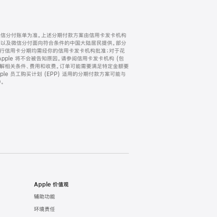
微信分付账单为准。上述分期付款方案由信用卡发卡机构
) 以及微信分付面向符合条件的中国大陆居民提供。部分
家。所有银行信用卡分期均需经你的信用卡发卡机构批准；对于花
ple 将不会被告知原因。请参阅信用卡发卡机构 (包
了解相关条件、费用和收费。订单可能需要满足特定金额要
e 员工购买计划 (EPP) 适用的分期付款方案可能与
。
Apple 价值观
辅助功能
环境责任