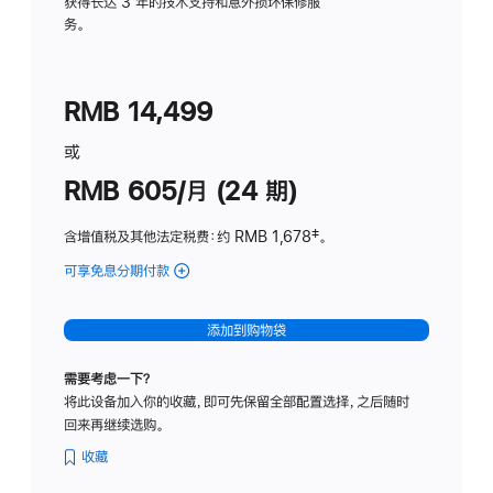
务
获得长达 3 年的技术支持和意外损坏保修服
务。
计
划
(适
RMB 14,499
用
于
或
Studio
RMB 605/月 (24 期)
Display
含增值税及其他法定税费
：约 RMB 1,678
脚
‡。
注
可享免息分期付款
(Studio
Display
-
添加到购物袋
纳
米
需要考虑一下？
纹
将此设备加入你的收藏，即可先保留全部配置选择，之后随时
理
回来再继续选购。
玻
璃
收藏
面