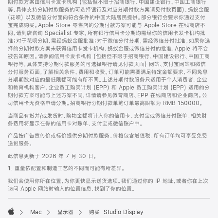
期付款方案由信用卡发卡机构 (包括但不限于招商银行、中国建设银行、中国工商银行
等，具体支持分期付款服务的可选择银行及对应分期付款方案请见付款页面)、蚂蚁金服
(花呗) 以及微信分付面向符合条件的中国大陆居民提供。部分银行会要求你通过支付
宝完成购买。Apple Store 零售店的分期付款方案可能与 Apple Store 在线商店不
同，请到店咨询 Specialist 专家。所有银行信用卡分期均需经你的信用卡发卡机构批
准；对于花呗分期，需经蚂蚁金服批准；对于微信分付分期，需经微信分付批准。如果你选
择的分期付款方案未获得信用卡发卡机构、蚂蚁金服或微信分付的批准，Apple 将不会
被告知原因。请参阅信用卡发卡机构 (包括但不限于招商银行、中国建设银行、中国工商
银行等，具体支持分期付款服务的可选择银行请见付款页面) 网站、支付宝网站和微信
分付服务页面，了解相关条件、费用和收费。订单可能需要满足特定金额要求，不同免息
分期期数对应的最低限额可能有所不同。上述分期付款服务只适用于个人消费者。企业
和教育机构客户、企业员工购买计划 (EPP) 和 Apple 员工购买计划 (EPP) 适用的分
期付款方案可能与上述方案不同，详情请参见教育商店、EPP 在线商店和企业商店。公
司信用卡无资格申请分期。招商银行分期付款单笔订单最高限额为 RMB 150000。
当商品有货并/或发货时，购物金额将计入你的信用卡、支付宝或微信分付账单。相关财
务费用将显示在你的信用卡对账单、支付宝或微信账户中。
产品按广告宣传价或标价提供分期付款服务。价格包含增值税。所有订单均可享受免费
送货服务。
此信息更新于 2026 年 7 月 30 日。
1. 重量依配置和制造工艺的不同而可能有所差异。
我们会使用你所在位置，为你更快显示送货选项。我们通过你的 IP 地址，或者你在上次
访问 Apple 网站时输入的位置信息，找到了你的位置。
Mac
显示器
购买 Studio Display