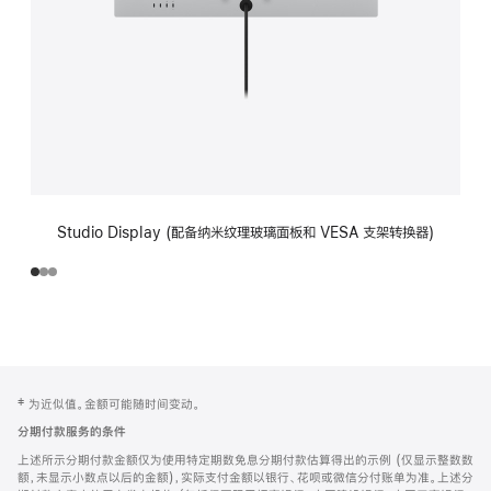
Studio Display (配备纳米纹理玻璃面板和 VESA 支架转换器)
网
脚
‡ 为近似值。金额可能随时间变动。
注
页
分期付款服务的条件
页
上述所示分期付款金额仅为使用特定期数免息分期付款估算得出的示例 (仅显示整数数
脚
额，未显示小数点以后的金额)，实际支付金额以银行、花呗或微信分付账单为准。上述分