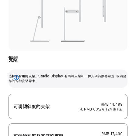
支架
选择你合用的支架。
Studio Display 有两种支架和一种支架转换器可选，以满足
展
你的各种安装需求。
开
RMB 14,499
可调倾斜度的支架
或 RMB 605/月 (24 期) 起
RMB 17,499
可调倾斜度及高‍度的支‍架