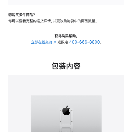
板
-
想购买多件商品？
VESA
你可以查看完整的送货详情，并更改购物袋中的商品数量。
支
架
转
获得购买帮助，
换
立即在线交流
(在
或致电
400-666-8800
。
器
新
的
窗
分
口
包装内容
期
中
付
打
款
开)
选
项)