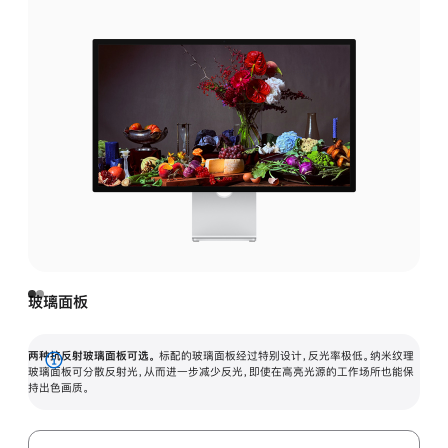
玻璃面板
两种抗反射玻璃面板可选。
标配的玻璃面板经过特别设计，反光率极低。纳米纹理
展
玻璃面板可分散反射光，从而进一步减少反光，即使在高亮光源的工作场所也能保
持出色画质。
开