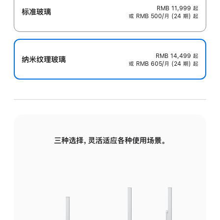
RMB 11,999
起
标准玻璃
或 RMB 500/月 (24 期) 起
RMB 14,499
起
纳米纹理玻璃
或 RMB 605/月 (24 期) 起
三种选择，灵活适应各种使用场景。
标