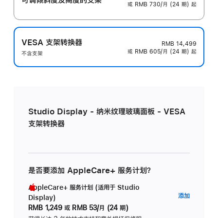
或 RMB 730/月 (24 期) 起
VESA 支架转换器
RMB 14,499
或 RMB 605/月 (24 期) 起
不含支架
Studio Display - 纳米纹理玻璃面板 - VESA
支架转换器
是否要添加 AppleCare+ 服务计划？
AppleCare+ 服务计划 (适用于 Studio
AppleC
添加
Display)
服
RMB 1,249
或
RMB 53/月 (24 期)