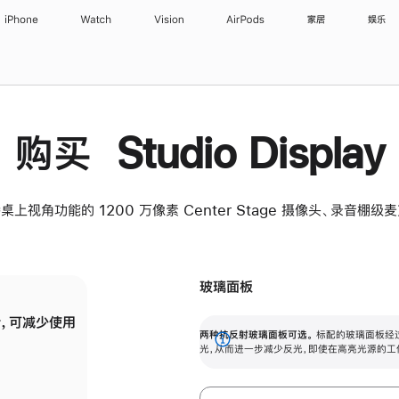
iPhone
Watch
Vision
AirPods
家居
娱乐
购买 Studio Display
桌上视角功能的 1200 万像素 Center Stage 摄像头、录音棚
玻璃面板
，可减少使用
纳米纹理玻璃面板可进一步减少反光，即使在
两种抗反射玻璃面板可选。
标配的玻璃面板经
。
有高亮光源的场所使用，也能保持出色画质。
展
光，从而进一步减少反光，即使在高亮光源的工
开