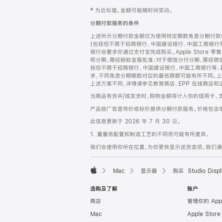
网
脚
‡ 为近似值。金额可能随时间变动。
注
页
分期付款服务的条件
页
上述所示分期付款金额仅为使用特定期数免息分期付款估
脚
(包括但不限于招商银行、中国建设银行、中国工商银行
银行会要求你通过支付宝完成购买。Apple Store 零
呗分期，需经蚂蚁金服批准；对于微信分付分期，需经微信
括但不限于招商银行、中国建设银行、中国工商银行等，
求，不同免息分期期数对应的最低限额可能有所不同。上述分
上述方案不同，详情请参见教育商店、EPP 在线商店和
当商品有货并/或发货时，购物金额将计入你的信用卡、
产品按广告宣传价或标价提供分期付款服务。价格包含
此信息更新于 2026 年 7 月 30 日。
1. 重量依配置和制造工艺的不同而可能有所差异。
我们会使用你所在位置，为你更快显示送货选项。我们通过你
Mac
显示器
购买 Studio Displ
Apple
选购及了解
账户
商店
管理你的 App
Mac
Apple Stor