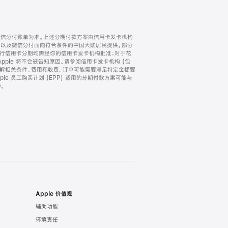
微信分付账单为准。上述分期付款方案由信用卡发卡机构
) 以及微信分付面向符合条件的中国大陆居民提供。部分
家。所有银行信用卡分期均需经你的信用卡发卡机构批准；对于花
ple 将不会被告知原因。请参阅信用卡发卡机构 (包
了解相关条件、费用和收费。订单可能需要满足特定金额要
e 员工购买计划 (EPP) 适用的分期付款方案可能与
。
Apple 价值观
辅助功能
环境责任