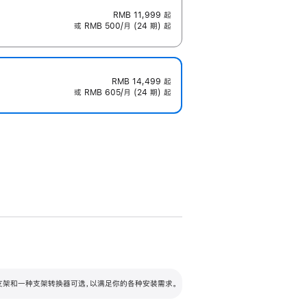
RMB 11,999
起
或 RMB 500/月 (24 期) 起
RMB 14,499
起
或 RMB 605/月 (24 期) 起
配可调倾斜度及高度的支架，额外增加 105
VESA 支架转换器
 有两种支架和一种支架转换器可选，以满足你的各种安装需求。
毫米的高度调节范围。
容的支架 (未随附)