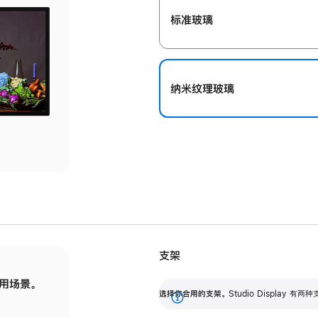
标准玻璃
纳米纹理玻璃
支架
用场景。
标配可调倾斜度的支架，提供 30 度的倾斜度
选
选择你合用的支架。
Studio Display
调节范围。
展