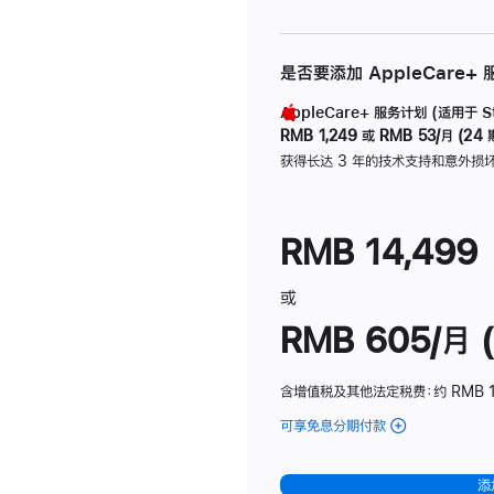
是否要添加 AppleCare+
AppleCare+ 服务计划 (适用于 Stu
RMB 1,249
或
RMB 53/月 (24 
获得长达 3 年的技术支持和意外损
RMB 14,499
或
RMB 605/月 (
含增值税及其他法定税费
：约 RMB 1
可享免息分期付款
(Studio
Display
-
添