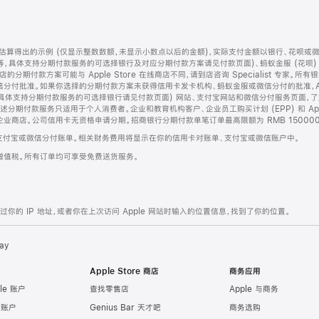
算得出的示例 (仅显示整数数额，未显示小数点以后的金额)，实际支付金额以银行、花呗或
等，具体支持分期付款服务的可选择银行及对应分期付款方案请见付款页面)、蚂蚁金服 (花呗
售店的分期付款方案可能与 Apple Store 在线商店不同，请到店咨询 Specialist 专
分付批准。如果你选择的分期付款方案未获得信用卡发卡机构、蚂蚁金服或微信分付的批准，Ap
具体支持分期付款服务的可选择银行请见付款页面) 网站、支付宝网站和微信分付服务页面，
期付款服务只适用于个人消费者。企业和教育机构客户、企业员工购买计划 (EPP) 和 Appl
企业商店。公司信用卡无资格申请分期。招商银行分期付款单笔订单最高限额为 RMB 150000
支付宝或微信分付账单。相关财务费用将显示在你的信用卡对账单、支付宝或微信账户中。
增值税。所有订单均可享受免费送货服务。
的 IP 地址，或者你在上次访问 Apple 网站时输入的位置信息，找到了你的位置。
ay
Apple Store 商店
商务应用
le 账户
查找零售店
Apple 与商务
e 账户
Genius Bar 天才吧
商务选购