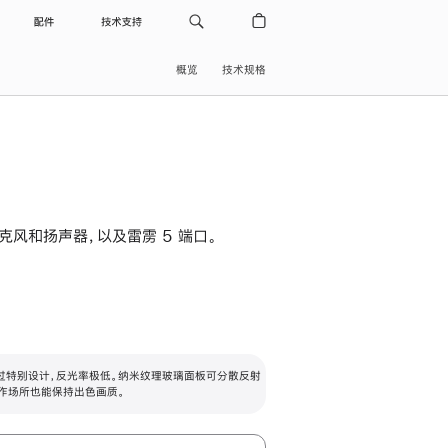
配件
技术支持
概览
技术规格
级麦克风和扬声器，以及雷雳 5 端口。
过特别设计，反光率极低。纳米纹理玻璃面板可分散反射
作场所也能保持出色画质。