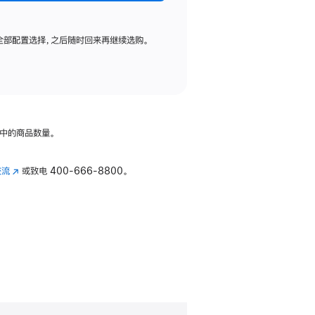
全部配置选择，之后随时回来再继续选购。
中的商品数量。
交流
(在
或致电
400-666-8800。
新
窗
口
中
打
开)