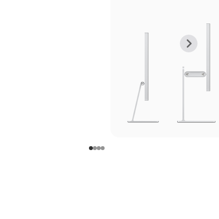
上
下
一
一
张
张
图
图
库
库
图
图
片
片
-
-
支
支
架
架