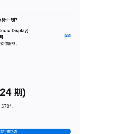
 服务计划？
dio Display)
AppleCare+
添加
期)
服
坏保修服务。
务
计
划
(适
用
于
24 期)
Studio
Display)
,678
脚
‡。
注
加到购物袋