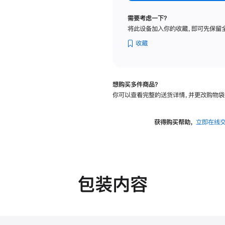
纳
米
需要考虑一下？
纹
将此设备加入你的收藏，即可先保留
理
玻
收藏
璃
面
板
想购买多件商品？
-
你可以查看完整的送货详情，并更改购物袋
VESA
支
架
获得购买帮助，
立即在线
转
换
器
的
分
包装内容
期
付
款
选
项)