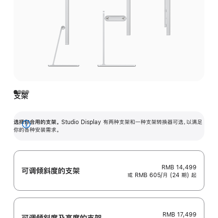
支架
选择你合用的支架。
Studio Display 有两种支架和一种支架转换器可选，以满足
展
你的各种安装需求。
开
RMB 14,499
可调倾斜度的支架
或 RMB 605/月 (24 期) 起
RMB 17,499
可调倾斜度及高‍度的支‍架