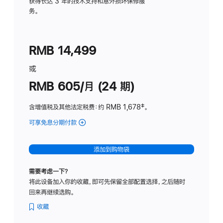
务
获得长达 3 年的技术支持和意外损坏保修服
务。
计
划
(适
RMB 14,499
用
于
或
Studio
RMB 605/月 (24 期)
Display
含增值税及其他法定税费
：约 RMB 1,678
脚
‡。
注
可享免息分期付款
(Studio
Display
-
添加到购物袋
纳
米
需要考虑一下？
纹
将此设备加入你的收藏，即可先保留全部配置选择，之后随时
理
回来再继续选购。
玻
璃
收藏
面