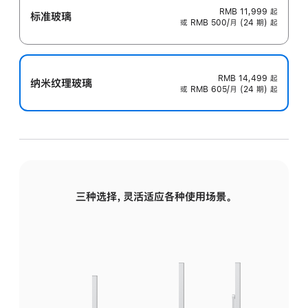
RMB 11,999
起
标准玻璃
或 RMB 500/月 (24 期) 起
RMB 14,499
起
纳米纹理玻璃
或 RMB 605/月 (24 期) 起
三种选择，灵活适应各种使用场景。
标