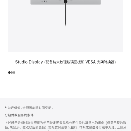
Studio Display (配备纳米纹理玻璃面板和 VESA 支架转换器)
网
脚
‡ 为近似值。金额可能随时间变动。
注
页
分期付款服务的条件
页
上述所示分期付款金额仅为使用特定期数免息分期付款估算得出的示例 (仅显示整数数
脚
额，未显示小数点以后的金额)，实际支付金额以银行、花呗或微信分付账单为准。上述分