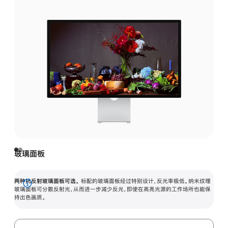
玻璃面板
两种抗反射玻璃面板可选。
标配的玻璃面板经过特别设计，反光率极低。纳米纹理
展
玻璃面板可分散反射光，从而进一步减少反光，即使在高亮光源的工作场所也能保
持出色画质。
开