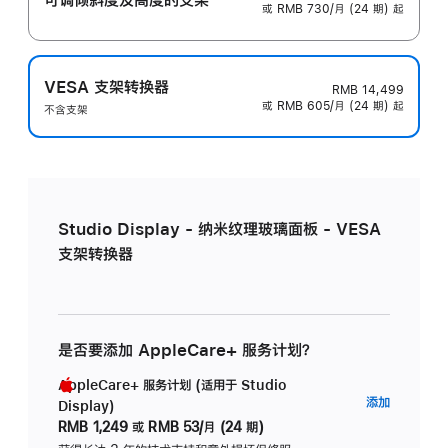
或 RMB 730/月 (24 期) 起
VESA 支架转换器
RMB 14,499
或 RMB 605/月 (24 期) 起
不含支架
Studio Display - 纳米纹理玻璃面板 - VESA
支架转换器
是否要添加 AppleCare+ 服务计划？
AppleCare+ 服务计划 (适用于 Studio
AppleC
添加
Display)
服
RMB 1,249
或
RMB 53/月 (24 期)