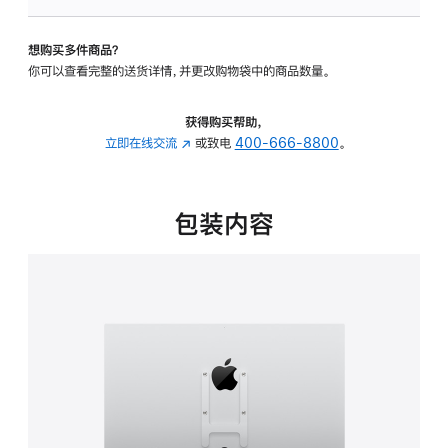
板
-
想购买多件商品？
VESA
你可以查看完整的送货详情，并更改购物袋中的商品数量。
支
架
转
获得购买帮助，
换
立即在线交流
(在
或致电
400-666-8800
。
器
新
的
窗
分
口
包装内容
期
中
付
打
款
开)
选
项)