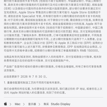
期付款方案由信用卡发卡机构 (包括但不限于招商银行、中国建设银行、中国工商银行
等，具体支持分期付款服务的可选择银行及对应分期付款方案请见付款页面)、蚂蚁金服
(花呗) 以及微信分付面向符合条件的中国大陆居民提供。部分银行会要求你通过支付
宝完成购买。Apple Store 零售店的分期付款方案可能与 Apple Store 在线商店不
同，请到店咨询 Specialist 专家。所有银行信用卡分期均需经你的信用卡发卡机构批
准；对于花呗分期，需经蚂蚁金服批准；对于微信分付分期，需经微信分付批准。如果你选
择的分期付款方案未获得信用卡发卡机构、蚂蚁金服或微信分付的批准，Apple 将不会
被告知原因。请参阅信用卡发卡机构 (包括但不限于招商银行、中国建设银行、中国工商
银行等，具体支持分期付款服务的可选择银行请见付款页面) 网站、支付宝网站和微信
分付服务页面，了解相关条件、费用和收费。订单可能需要满足特定金额要求，不同免息
分期期数对应的最低限额可能有所不同。上述分期付款服务只适用于个人消费者。企业
和教育机构客户、企业员工购买计划 (EPP) 和 Apple 员工购买计划 (EPP) 适用的分
期付款方案可能与上述方案不同，详情请参见教育商店、EPP 在线商店和企业商店。公
司信用卡无资格申请分期。招商银行分期付款单笔订单最高限额为 RMB 150000。
当商品有货并/或发货时，购物金额将计入你的信用卡、支付宝或微信分付账单。相关财
务费用将显示在你的信用卡对账单、支付宝或微信账户中。
产品按广告宣传价或标价提供分期付款服务。价格包含增值税。所有订单均可享受免费
送货服务。
此信息更新于 2026 年 7 月 30 日。
1. 重量依配置和制造工艺的不同而可能有所差异。
我们会使用你所在位置，为你更快显示送货选项。我们通过你的 IP 地址，或者你在上次
访问 Apple 网站时输入的位置信息，找到了你的位置。
Mac
显示器
购买 Studio Display