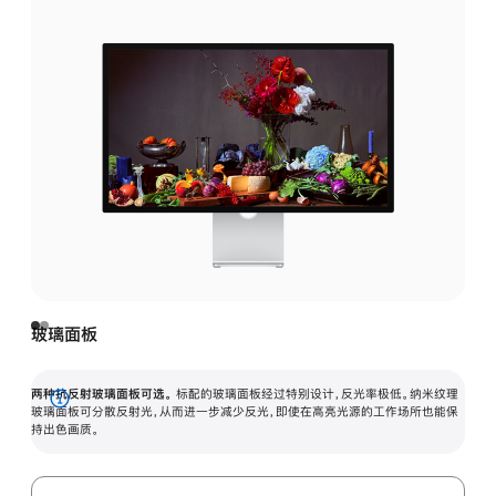
玻璃面板
两种抗反射玻璃面板可选。
标配的玻璃面板经过特别设计，反光率极低。纳米纹理
展
玻璃面板可分散反射光，从而进一步减少反光，即使在高亮光源的工作场所也能保
持出色画质。
开