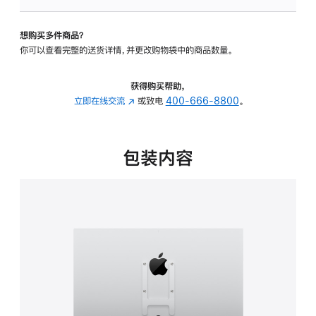
板
-
想购买多件商品？
VESA
你可以查看完整的送货详情，并更改购物袋中的商品数量。
支
架
转
获得购买帮助，
换
立即在线交流
(在
或致电
400-666-8800
。
器
新
的
窗
分
口
包装内容
期
中
付
打
款
开)
选
项)