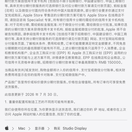
期付款方案由信用卡发卡机构 (包括但不限于招商银行、中国建设银行、中国工商银行
等，具体支持分期付款服务的可选择银行及对应分期付款方案请见付款页面)、蚂蚁金服
(花呗) 以及微信分付面向符合条件的中国大陆居民提供。部分银行会要求你通过支付
宝完成购买。Apple Store 零售店的分期付款方案可能与 Apple Store 在线商店不
同，请到店咨询 Specialist 专家。所有银行信用卡分期均需经你的信用卡发卡机构批
准；对于花呗分期，需经蚂蚁金服批准；对于微信分付分期，需经微信分付批准。如果你选
择的分期付款方案未获得信用卡发卡机构、蚂蚁金服或微信分付的批准，Apple 将不会
被告知原因。请参阅信用卡发卡机构 (包括但不限于招商银行、中国建设银行、中国工商
银行等，具体支持分期付款服务的可选择银行请见付款页面) 网站、支付宝网站和微信
分付服务页面，了解相关条件、费用和收费。订单可能需要满足特定金额要求，不同免息
分期期数对应的最低限额可能有所不同。上述分期付款服务只适用于个人消费者。企业
和教育机构客户、企业员工购买计划 (EPP) 和 Apple 员工购买计划 (EPP) 适用的分
期付款方案可能与上述方案不同，详情请参见教育商店、EPP 在线商店和企业商店。公
司信用卡无资格申请分期。招商银行分期付款单笔订单最高限额为 RMB 150000。
当商品有货并/或发货时，购物金额将计入你的信用卡、支付宝或微信分付账单。相关财
务费用将显示在你的信用卡对账单、支付宝或微信账户中。
产品按广告宣传价或标价提供分期付款服务。价格包含增值税。所有订单均可享受免费
送货服务。
此信息更新于 2026 年 7 月 30 日。
1. 重量依配置和制造工艺的不同而可能有所差异。
我们会使用你所在位置，为你更快显示送货选项。我们通过你的 IP 地址，或者你在上次
访问 Apple 网站时输入的位置信息，找到了你的位置。
Mac
显示器
购买 Studio Display