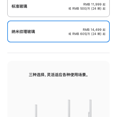
RMB 11,999
起
标准玻璃
或 RMB 500/月 (24 期) 起
RMB 14,499
起
纳米纹理玻璃
或 RMB 605/月 (24 期) 起
三种选择，灵活适应各种使用场景。
标