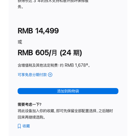
务
获得长达 3 年的技术支持和意外损坏保修服
务。
计
划
(适
RMB 14,499
用
于
或
Studio
RMB 605/月 (24 期)
Display
含增值税及其他法定税费
：约 RMB 1,678
脚
‡。
注
可享免息分期付款
(Studio
Display
-
添加到购物袋
纳
米
需要考虑一下？
纹
将此设备加入你的收藏，即可先保留全部配置选择，之后随时
理
回来再继续选购。
玻
璃
收藏
面