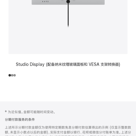
Studio Display (配备纳米纹理玻璃面板和 VESA 支架转换器)
网
脚
‡ 为近似值。金额可能随时间变动。
注
页
分期付款服务的条件
页
上述所示分期付款金额仅为使用特定期数免息分期付款估算得出的示例 (仅显示整数数
脚
额，未显示小数点以后的金额)，实际支付金额以银行、花呗或微信分付账单为准。上述分