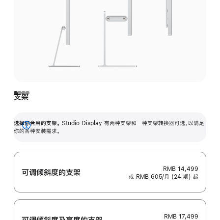
支架
选择你合用的支架。
Studio Display 有两种支架和一种支架转换器可选，以满足
展
你的各种安装需求。
开
RMB 14,499
可调倾斜度的支架
或 RMB 605/月 (24 期) 起
RMB 17,499
可调倾斜度及高‍度的支‍架