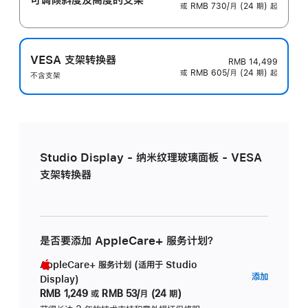
或 RMB 730/月 (24 期) 起
VESA 支架转换器
RMB 14,499
或 RMB 605/月 (24 期) 起
不含支架
Studio Display - 纳米纹理玻璃面板 - VESA
支架转换器
是否要添加 AppleCare+ 服务计划？
AppleCare+ 服务计划 (适用于 Studio
AppleC
添加
Display)
服
RMB 1,249
或
RMB 53/月 (24 期)