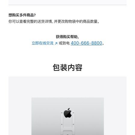
板
-
想购买多件商品？
VESA
你可以查看完整的送货详情，并更改购物袋中的商品数量。
支
架
转
获得购买帮助，
换
立即在线交流
(在
或致电
400-666-8800
。
器
新
的
窗
分
口
包装内容
期
中
付
打
款
开)
选
项)