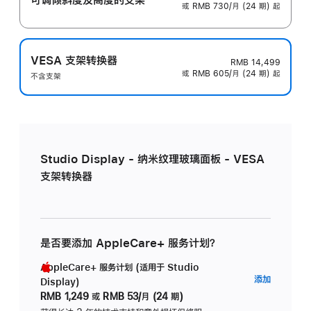
或 RMB 730/月 (24 期) 起
VESA 支架转换器
RMB 14,499
或 RMB 605/月 (24 期) 起
不含支架
Studio Display - 纳米纹理玻璃面板 - VESA
支架转换器
是否要添加 AppleCare+ 服务计划？
AppleCare+ 服务计划 (适用于 Studio
AppleC
添加
Display)
服
RMB 1,249
或
RMB 53/月 (24 期)