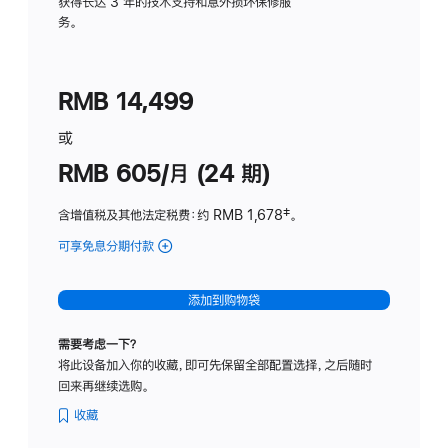
务
获得长达 3 年的技术支持和意外损坏保修服
务。
计
划
(适
RMB 14,499
用
于
或
Studio
RMB 605/月 (24 期)
Display
含增值税及其他法定税费
：约 RMB 1,678
脚
‡。
注
可享免息分期付款
(Studio
Display
-
添加到购物袋
纳
米
需要考虑一下？
纹
将此设备加入你的收藏，即可先保留全部配置选择，之后随时
理
回来再继续选购。
玻
璃
收藏
面