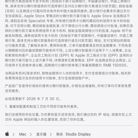
期付款方案由信用卡发卡机构 (包括但不限于招商银行、中国建设银行、中国工商银行
等，具体支持分期付款服务的可选择银行及对应分期付款方案请见付款页面)、蚂蚁金服
(花呗) 以及微信分付面向符合条件的中国大陆居民提供。部分银行会要求你通过支付
宝完成购买。Apple Store 零售店的分期付款方案可能与 Apple Store 在线商店不
同，请到店咨询 Specialist 专家。所有银行信用卡分期均需经你的信用卡发卡机构批
准；对于花呗分期，需经蚂蚁金服批准；对于微信分付分期，需经微信分付批准。如果你选
择的分期付款方案未获得信用卡发卡机构、蚂蚁金服或微信分付的批准，Apple 将不会
被告知原因。请参阅信用卡发卡机构 (包括但不限于招商银行、中国建设银行、中国工商
银行等，具体支持分期付款服务的可选择银行请见付款页面) 网站、支付宝网站和微信
分付服务页面，了解相关条件、费用和收费。订单可能需要满足特定金额要求，不同免息
分期期数对应的最低限额可能有所不同。上述分期付款服务只适用于个人消费者。企业
和教育机构客户、企业员工购买计划 (EPP) 和 Apple 员工购买计划 (EPP) 适用的分
期付款方案可能与上述方案不同，详情请参见教育商店、EPP 在线商店和企业商店。公
司信用卡无资格申请分期。招商银行分期付款单笔订单最高限额为 RMB 150000。
当商品有货并/或发货时，购物金额将计入你的信用卡、支付宝或微信分付账单。相关财
务费用将显示在你的信用卡对账单、支付宝或微信账户中。
产品按广告宣传价或标价提供分期付款服务。价格包含增值税。所有订单均可享受免费
送货服务。
此信息更新于 2026 年 7 月 30 日。
1. 重量依配置和制造工艺的不同而可能有所差异。
我们会使用你所在位置，为你更快显示送货选项。我们通过你的 IP 地址，或者你在上次
访问 Apple 网站时输入的位置信息，找到了你的位置。
Mac
显示器
购买 Studio Display