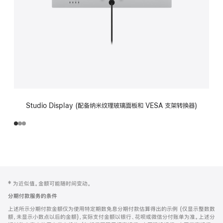
Studio Display (配备纳米纹理玻璃面板和 VESA 支架转换器)
网
脚
‡ 为近似值。金额可能随时间变动。
注
页
分期付款服务的条件
页
上述所示分期付款金额仅为使用特定期数免息分期付款估算得出的示例 (仅显示整数数
脚
额，未显示小数点以后的金额)，实际支付金额以银行、花呗或微信分付账单为准。上述分