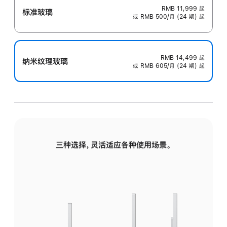
RMB 11,999
起
标准玻璃
或 RMB 500/月 (24 期) 起
RMB 14,499
起
纳米纹理玻璃
或 RMB 605/月 (24 期) 起
三种选择，灵活适应各种使用场景。
标