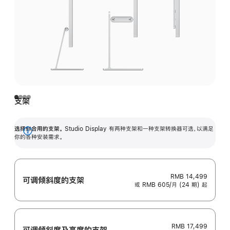
支架
选择你合用的支架。
Studio Display 有两种支架和一种支架转换器可选，以满足
展
你的各种安装需求。
开
RMB 14,499
可调倾斜度的支架
或 RMB 605/月 (24 期) 起
RMB 17,499
可调倾斜度及高‍度的支‍架