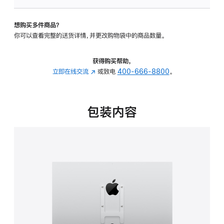
板
-
想购买多件商品？
VESA
你可以查看完整的送货详情，并更改购物袋中的商品数量。
支
架
转
获得购买帮助，
换
立即在线交流
(在
或致电
400-666-8800
。
器
新
的
窗
分
口
包装内容
期
中
付
打
款
开)
选
项)