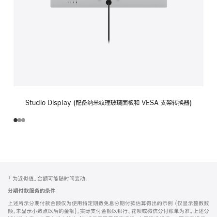
Studio Display (配备纳米纹理玻璃面板和 VESA 支架转换器)
网
脚
‡ 为近似值。金额可能随时间变动。
注
页
分期付款服务的条件
页
上述所示分期付款金额仅为使用特定期数免息分期付款估算得出的示例 (仅显示整数数
脚
额，未显示小数点以后的金额)，实际支付金额以银行、花呗或微信分付账单为准。上述分