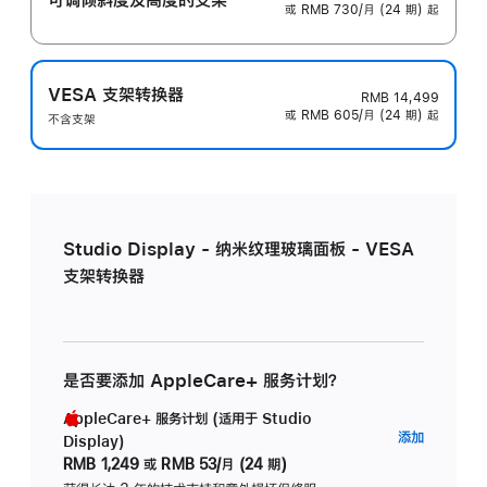
或 RMB 730/月 (24 期) 起
VESA 支架转换器
RMB 14,499
或 RMB 605/月 (24 期) 起
不含支架
Studio Display - 纳米纹理玻璃面板 - VESA
支架转换器
是否要添加 AppleCare+ 服务计划？
AppleCare+ 服务计划 (适用于 Studio
AppleC
添加
Display)
服
RMB 1,249
或
RMB 53/月 (24 期)