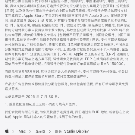
期付款方案由信用卡发卡机构 (包括但不限于招商银行、中国建设银行、中国工商银行
等，具体支持分期付款服务的可选择银行及对应分期付款方案请见付款页面)、蚂蚁金服
(花呗) 以及微信分付面向符合条件的中国大陆居民提供。部分银行会要求你通过支付
宝完成购买。Apple Store 零售店的分期付款方案可能与 Apple Store 在线商店不
同，请到店咨询 Specialist 专家。所有银行信用卡分期均需经你的信用卡发卡机构批
准；对于花呗分期，需经蚂蚁金服批准；对于微信分付分期，需经微信分付批准。如果你选
择的分期付款方案未获得信用卡发卡机构、蚂蚁金服或微信分付的批准，Apple 将不会
被告知原因。请参阅信用卡发卡机构 (包括但不限于招商银行、中国建设银行、中国工商
银行等，具体支持分期付款服务的可选择银行请见付款页面) 网站、支付宝网站和微信
分付服务页面，了解相关条件、费用和收费。订单可能需要满足特定金额要求，不同免息
分期期数对应的最低限额可能有所不同。上述分期付款服务只适用于个人消费者。企业
和教育机构客户、企业员工购买计划 (EPP) 和 Apple 员工购买计划 (EPP) 适用的分
期付款方案可能与上述方案不同，详情请参见教育商店、EPP 在线商店和企业商店。公
司信用卡无资格申请分期。招商银行分期付款单笔订单最高限额为 RMB 150000。
当商品有货并/或发货时，购物金额将计入你的信用卡、支付宝或微信分付账单。相关财
务费用将显示在你的信用卡对账单、支付宝或微信账户中。
产品按广告宣传价或标价提供分期付款服务。价格包含增值税。所有订单均可享受免费
送货服务。
此信息更新于 2026 年 7 月 30 日。
1. 重量依配置和制造工艺的不同而可能有所差异。
我们会使用你所在位置，为你更快显示送货选项。我们通过你的 IP 地址，或者你在上次
访问 Apple 网站时输入的位置信息，找到了你的位置。
Mac
显示器
购买 Studio Display