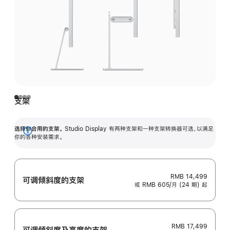
支架
选择你合用的支架。
Studio Display 有两种支架和一种支架转换器可选，以满足
展
你的各种安装需求。
开
RMB 14,499
可调倾斜度的支架
或 RMB 605/月 (24 期) 起
RMB 17,499
可调倾斜度及高‍度的支‍架