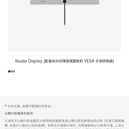
Studio Display (配备纳米纹理玻璃面板和 VESA 支架转换器)
网
脚
‡ 为近似值。金额可能随时间变动。
注
页
分期付款服务的条件
页
上述所示分期付款金额仅为使用特定期数免息分期付款估算得出的示例 (仅显示整数数
脚
额，未显示小数点以后的金额)，实际支付金额以银行、花呗或微信分付账单为准。上述分