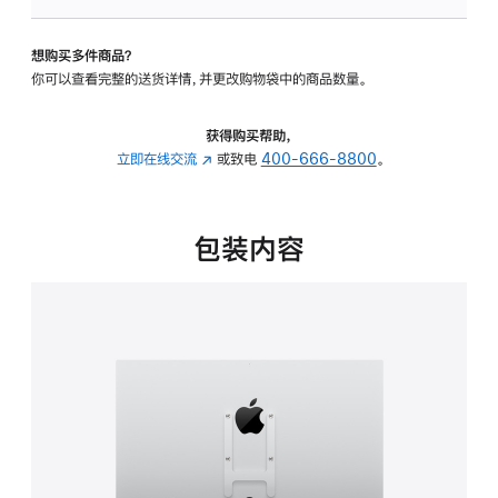
板
-
想购买多件商品？
VESA
你可以查看完整的送货详情，并更改购物袋中的商品数量。
支
架
转
获得购买帮助，
换
立即在线交流
(在
或致电
400-666-8800
。
器
新
的
窗
分
口
包装内容
期
中
付
打
款
开)
选
项)