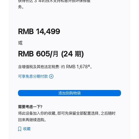
务
获得长达 3 年的技术支持和意外损坏保修服
务。
计
划
(适
RMB 14,499
用
于
或
Studio
RMB 605/月 (24 期)
Display
含增值税及其他法定税费
：约 RMB 1,678
脚
‡。
注
可享免息分期付款
(Studio
Display
-
添加到购物袋
纳
米
需要考虑一下？
纹
将此设备加入你的收藏，即可先保留全部配置选择，之后随时
理
回来再继续选购。
玻
璃
收藏
面