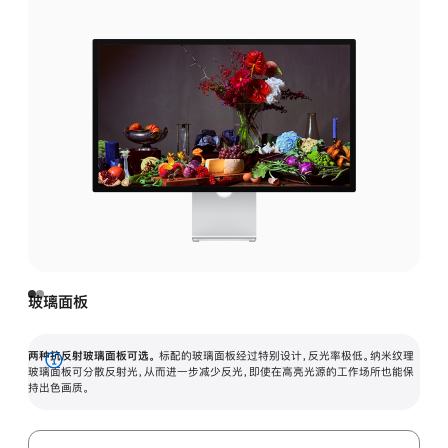
玻璃面板
两种抗反射玻璃面板可选。
标配的玻璃面板经过特别设计，反光率极低。纳米纹理
展
玻璃面板可分散反射光，从而进一步减少反光，即使在高亮光源的工作场所也能保
持出色画质。
开