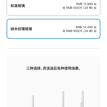
RMB 11,999
起
标准玻璃
或 RMB 500/月 (24 期) 起
RMB 14,499
起
纳米纹理玻璃
或 RMB 605/月 (24 期) 起
三种选择，灵活适应各种使用场景。
标