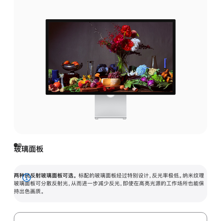
玻璃面板
两种抗反射玻璃面板可选。
标配的玻璃面板经过特别设计，反光率极低。纳米纹理
展
玻璃面板可分散反射光，从而进一步减少反光，即使在高亮光源的工作场所也能保
持出色画质。
开