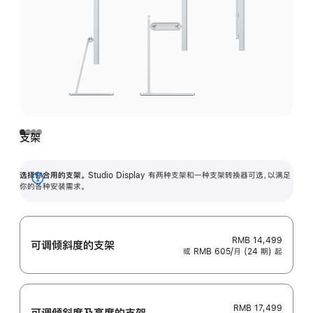
支架
选择你合用的支架。
Studio Display 有两种支架和一种支架转换器可选，以满足
展
你的各种安装需求。
开
RMB 14,499
可调倾斜度的支架
或 RMB 605/月 (24 期) 起
RMB 17,499
可调倾斜度及高‍度的支‍架