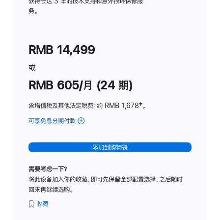
务
获得长达 3 年的技术支持和意外损坏保修服
务。
计
划
(适
RMB 14,499
用
于
或
Studio
RMB 605/月 (24 期)
Display
含增值税及其他法定税费
：约 RMB 1,678
脚
‡。
注
可享免息分期付款
(Studio
Display
-
添加到购物袋
纳
米
需要考虑一下？
纹
将此设备加入你的收藏，即可先保留全部配置选择，之后随时
理
回来再继续选购。
玻
璃
收藏
面