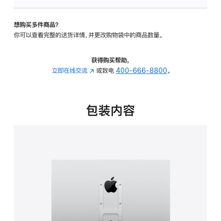
板
-
想购买多件商品？
VESA
你可以查看完整的送货详情，并更改购物袋中的商品数量。
支
架
转
获得购买帮助，
换
立即在线交流
(在
或致电
400-666-8800
。
器
新
的
窗
分
口
包装内容
期
中
付
打
款
开)
选
项)