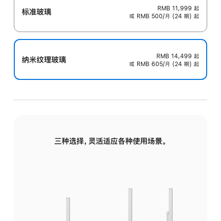
RMB 11,999
起
标准玻璃
或 RMB 500/月 (24 期) 起
RMB 14,499
起
纳米纹理玻璃
或 RMB 605/月 (24 期) 起
三种选择，灵活适应各种使用场景。
标