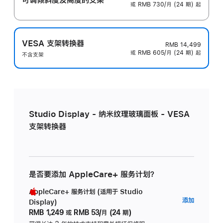
或 RMB 730/月 (24 期) 起
VESA 支架转换器
RMB 14,499
或 RMB 605/月 (24 期) 起
不含支架
Studio Display - 纳米纹理玻璃面板 - VESA
支架转换器
是否要添加 AppleCare+ 服务计划？
AppleCare+ 服务计划 (适用于 Studio
AppleC
添加
Display)
服
RMB 1,249
或
RMB 53/月 (24 期)