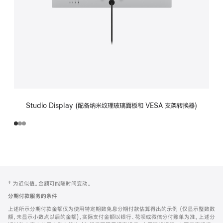
Studio Display (配备纳米纹理玻璃面板和 VESA 支架转换器)
网
脚
‡ 为近似值。金额可能随时间变动。
注
页
分期付款服务的条件
页
上述所示分期付款金额仅为使用特定期数免息分期付款估算得出的示例 (仅显示整数数
脚
额，未显示小数点以后的金额)，实际支付金额以银行、花呗或微信分付账单为准。上述分