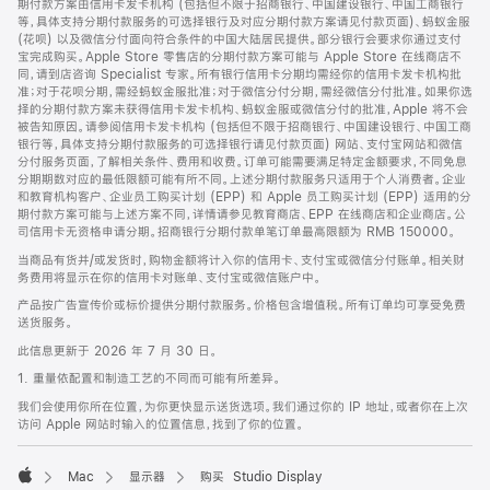
期付款方案由信用卡发卡机构 (包括但不限于招商银行、中国建设银行、中国工商银行
等，具体支持分期付款服务的可选择银行及对应分期付款方案请见付款页面)、蚂蚁金服
(花呗) 以及微信分付面向符合条件的中国大陆居民提供。部分银行会要求你通过支付
宝完成购买。Apple Store 零售店的分期付款方案可能与 Apple Store 在线商店不
同，请到店咨询 Specialist 专家。所有银行信用卡分期均需经你的信用卡发卡机构批
准；对于花呗分期，需经蚂蚁金服批准；对于微信分付分期，需经微信分付批准。如果你选
择的分期付款方案未获得信用卡发卡机构、蚂蚁金服或微信分付的批准，Apple 将不会
被告知原因。请参阅信用卡发卡机构 (包括但不限于招商银行、中国建设银行、中国工商
银行等，具体支持分期付款服务的可选择银行请见付款页面) 网站、支付宝网站和微信
分付服务页面，了解相关条件、费用和收费。订单可能需要满足特定金额要求，不同免息
分期期数对应的最低限额可能有所不同。上述分期付款服务只适用于个人消费者。企业
和教育机构客户、企业员工购买计划 (EPP) 和 Apple 员工购买计划 (EPP) 适用的分
期付款方案可能与上述方案不同，详情请参见教育商店、EPP 在线商店和企业商店。公
司信用卡无资格申请分期。招商银行分期付款单笔订单最高限额为 RMB 150000。
当商品有货并/或发货时，购物金额将计入你的信用卡、支付宝或微信分付账单。相关财
务费用将显示在你的信用卡对账单、支付宝或微信账户中。
产品按广告宣传价或标价提供分期付款服务。价格包含增值税。所有订单均可享受免费
送货服务。
此信息更新于 2026 年 7 月 30 日。
1. 重量依配置和制造工艺的不同而可能有所差异。
我们会使用你所在位置，为你更快显示送货选项。我们通过你的 IP 地址，或者你在上次
访问 Apple 网站时输入的位置信息，找到了你的位置。
Mac
显示器
购买 Studio Display