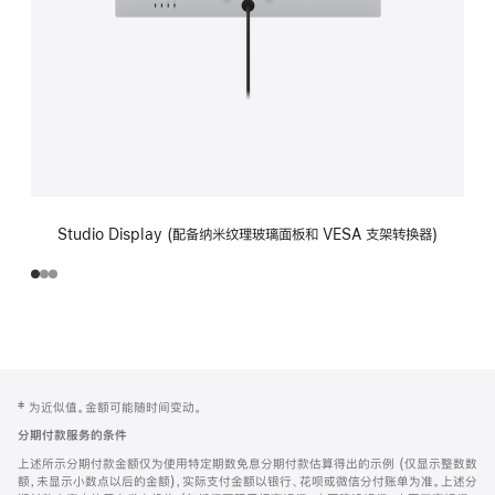
Studio Display (配备纳米纹理玻璃面板和 VESA 支架转换器)
网
脚
‡ 为近似值。金额可能随时间变动。
注
页
分期付款服务的条件
页
上述所示分期付款金额仅为使用特定期数免息分期付款估算得出的示例 (仅显示整数数
脚
额，未显示小数点以后的金额)，实际支付金额以银行、花呗或微信分付账单为准。上述分