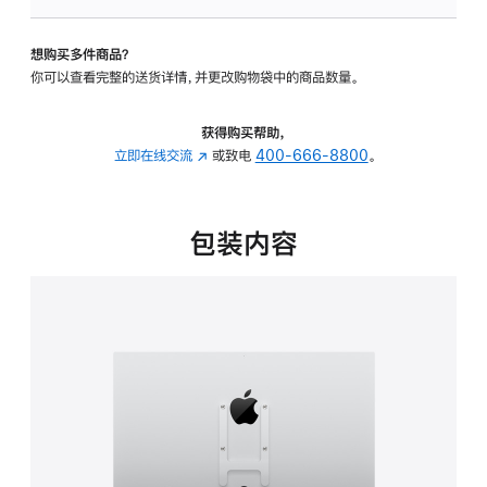
板
-
想购买多件商品？
VESA
你可以查看完整的送货详情，并更改购物袋中的商品数量。
支
架
转
获得购买帮助，
换
立即在线交流
(在
或致电
400-666-8800
。
器
新
的
窗
分
口
包装内容
期
中
付
打
款
开)
选
项)