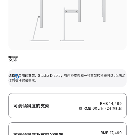
支架
选择你合用的支架。
Studio Display 有两种支架和一种支架转换器可选，以满足
展
你的各种安装需求。
开
RMB 14,499
可调倾斜度的支架
或 RMB 605/月 (24 期) 起
RMB 17,499
可调倾斜度及高‍度的支‍架