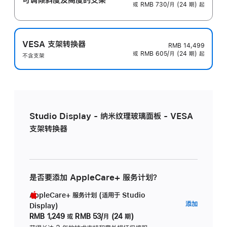
或 RMB 730/月 (24 期) 起
VESA 支架转换器
RMB 14,499
或 RMB 605/月 (24 期) 起
不含支架
Studio Display - 纳米纹理玻璃面板 - VESA
支架转换器
是否要添加 AppleCare+ 服务计划？
AppleCare+ 服务计划 (适用于 Studio
AppleC
添加
Display)
服
RMB 1,249
或
RMB 53/月 (24 期)