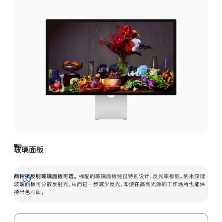
玻璃面板
两种抗反射玻璃面板可选。
标配的玻璃面板经过特别设计，反光率极低。纳米纹理
展
玻璃面板可分散反射光，从而进一步减少反光，即使在高亮光源的工作场所也能保
持出色画质。
开