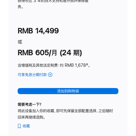
务
获得长达 3 年的技术支持和意外损坏保修服
务。
计
划
(适
RMB 14,499
用
于
或
Studio
RMB 605/月 (24 期)
Display
含增值税及其他法定税费
：约 RMB 1,678
脚
‡。
注
可享免息分期付款
(Studio
Display
-
添加到购物袋
纳
米
需要考虑一下？
纹
将此设备加入你的收藏，即可先保留全部配置选择，之后随时
理
回来再继续选购。
玻
璃
收藏
面