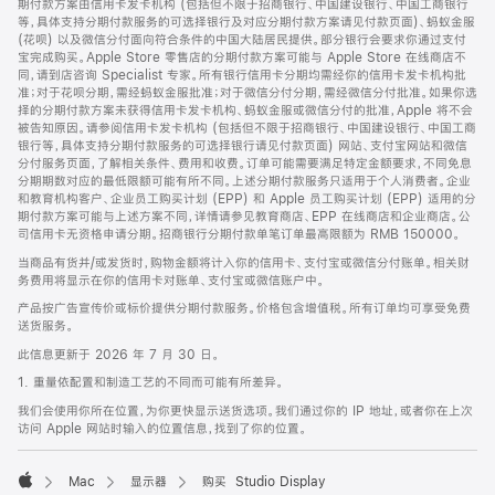
期付款方案由信用卡发卡机构 (包括但不限于招商银行、中国建设银行、中国工商银行
等，具体支持分期付款服务的可选择银行及对应分期付款方案请见付款页面)、蚂蚁金服
(花呗) 以及微信分付面向符合条件的中国大陆居民提供。部分银行会要求你通过支付
宝完成购买。Apple Store 零售店的分期付款方案可能与 Apple Store 在线商店不
同，请到店咨询 Specialist 专家。所有银行信用卡分期均需经你的信用卡发卡机构批
准；对于花呗分期，需经蚂蚁金服批准；对于微信分付分期，需经微信分付批准。如果你选
择的分期付款方案未获得信用卡发卡机构、蚂蚁金服或微信分付的批准，Apple 将不会
被告知原因。请参阅信用卡发卡机构 (包括但不限于招商银行、中国建设银行、中国工商
银行等，具体支持分期付款服务的可选择银行请见付款页面) 网站、支付宝网站和微信
分付服务页面，了解相关条件、费用和收费。订单可能需要满足特定金额要求，不同免息
分期期数对应的最低限额可能有所不同。上述分期付款服务只适用于个人消费者。企业
和教育机构客户、企业员工购买计划 (EPP) 和 Apple 员工购买计划 (EPP) 适用的分
期付款方案可能与上述方案不同，详情请参见教育商店、EPP 在线商店和企业商店。公
司信用卡无资格申请分期。招商银行分期付款单笔订单最高限额为 RMB 150000。
当商品有货并/或发货时，购物金额将计入你的信用卡、支付宝或微信分付账单。相关财
务费用将显示在你的信用卡对账单、支付宝或微信账户中。
产品按广告宣传价或标价提供分期付款服务。价格包含增值税。所有订单均可享受免费
送货服务。
此信息更新于 2026 年 7 月 30 日。
1. 重量依配置和制造工艺的不同而可能有所差异。
我们会使用你所在位置，为你更快显示送货选项。我们通过你的 IP 地址，或者你在上次
访问 Apple 网站时输入的位置信息，找到了你的位置。
Mac
显示器
购买 Studio Display