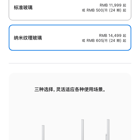
RMB 11,999
起
标准玻璃
或 RMB 500/月 (24 期) 起
RMB 14,499
起
纳米纹理玻璃
或 RMB 605/月 (24 期) 起
三种选择，灵活适应各种使用场景。
标