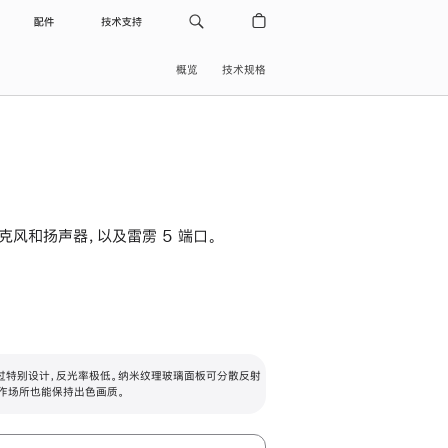
配件
技术支持
概览
技术规格
级麦克风和扬声器，以及雷雳 5 端口。
过特别设计，反光率极低。纳米纹理玻璃面板可分散反射
作场所也能保持出色画质。