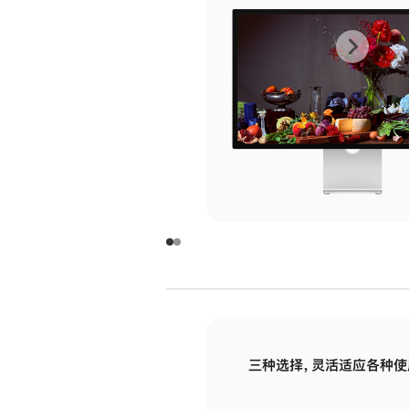
上
下
一
一
张
张
图
图
库
库
图
图
片
片
-
-
玻
玻
璃
璃
三种选择，灵活适应各种使
面
面
板
板