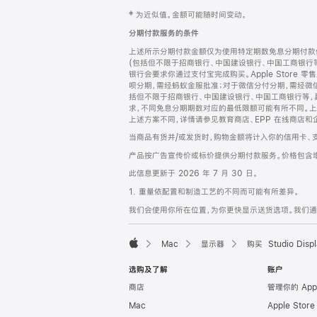
网
脚
‡ 为近似值。金额可能随时间变动。
注
页
分期付款服务的条件
页
上述所示分期付款金额仅为使用特定期数免息分期付款估
脚
(包括但不限于招商银行、中国建设银行、中国工商银行
银行会要求你通过支付宝完成购买。Apple Store 零
呗分期，需经蚂蚁金服批准；对于微信分付分期，需经微信
括但不限于招商银行、中国建设银行、中国工商银行等，
求，不同免息分期期数对应的最低限额可能有所不同。上述分
上述方案不同，详情请参见教育商店、EPP 在线商店和
当商品有货并/或发货时，购物金额将计入你的信用卡、
产品按广告宣传价或标价提供分期付款服务。价格包含
此信息更新于 2026 年 7 月 30 日。
1. 重量依配置和制造工艺的不同而可能有所差异。
我们会使用你所在位置，为你更快显示送货选项。我们通过你
Mac
显示器
购买 Studio Displ
Apple
选购及了解
账户
商店
管理你的 App
Mac
Apple Stor