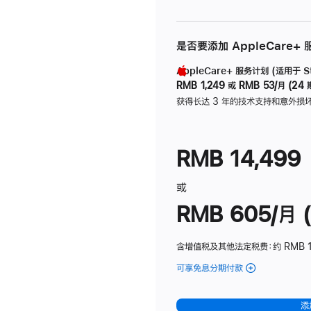
是否要添加 AppleCare+
AppleCare+ 服务计划 (适用于 Stu
RMB 1,249
或
RMB 53/月 (24 
获得长达 3 年的技术支持和意外损
RMB 14,499
或
RMB 605/月 (
含增值税及其他法定税费
：约 RMB 1
可享免息分期付款
(Studio
Display
-
添