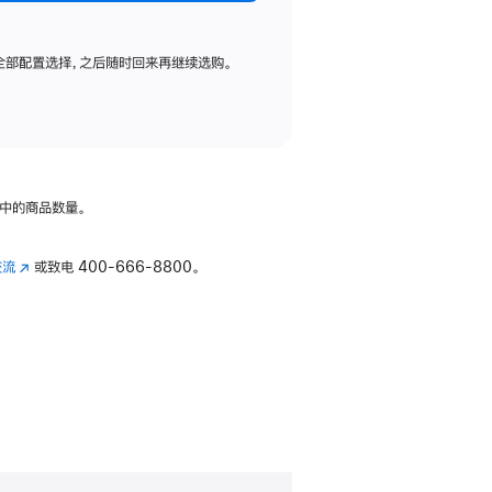
全部配置选择，之后随时回来再继续选购。
中的商品数量。
交流
(在
或致电
400-666-8800。
新
窗
口
中
打
开)