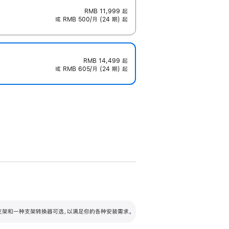
RMB 11,999
起
或 RMB 500/月 (24 期) 起
RMB 14,499
起
或 RMB 605/月 (24 期) 起
配可调倾斜度及高度的支架，额外增加 105
VESA 支架转换器
 有两种支架和一种支架转换器可选，以满足你的各种安装需求。
毫米的高度调节范围。
容的支架 (未随附)