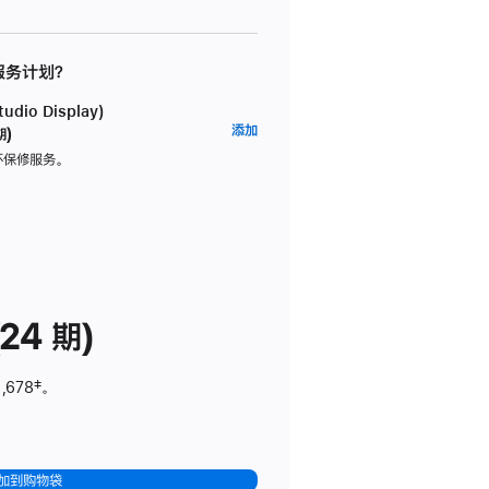
 服务计划？
dio Display)
AppleCare+
添加
期)
服
坏保修服务。
务
计
划
(适
用
于
24 期)
Studio
Display)
,678
脚
‡。
注
加到购物袋