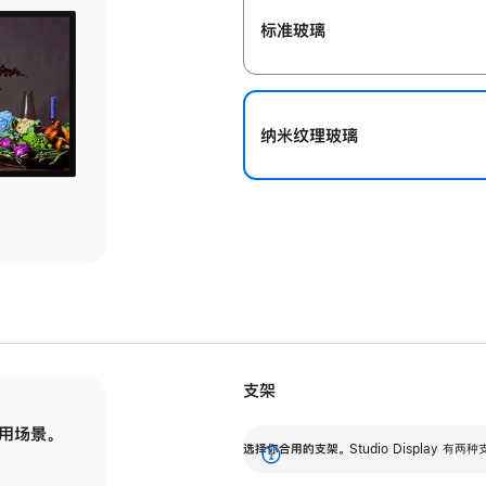
标准玻璃
纳米纹理玻璃
支架
用场景。
标配可调倾斜度的支架，提供 30 度的倾斜度
选
选择你合用的支架。
Studio Display
调节范围。
展