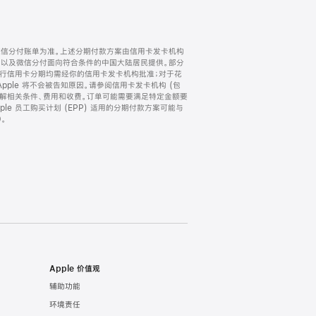
微信分付账单为准。上述分期付款方案由信用卡发卡机构
) 以及微信分付面向符合条件的中国大陆居民提供。部分
家。所有银行信用卡分期均需经你的信用卡发卡机构批准；对于花
ple 将不会被告知原因。请参阅信用卡发卡机构 (包
了解相关条件、费用和收费。订单可能需要满足特定金额要
e 员工购买计划 (EPP) 适用的分期付款方案可能与
。
Apple 价值观
辅助功能
环境责任