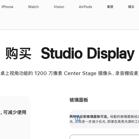
iPhone
Watch
Vision
AirPods
家居
娱乐
购买 Studio Display
桌上视角功能的 1200 万像素 Center Stage 摄像头、录音棚
玻璃面板
，可减少使用
纳米纹理玻璃面板可进一步减少反光，即使在
两种抗反射玻璃面板可选。
标配的玻璃面板经
。
有高亮光源的场所使用，也能保持出色画质。
展
光，从而进一步减少反光，即使在高亮光源的工
开