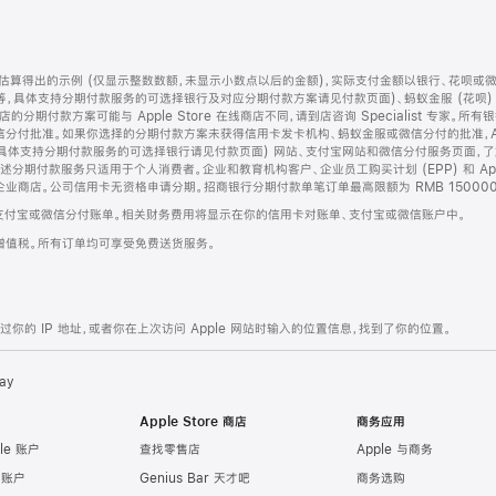
算得出的示例 (仅显示整数数额，未显示小数点以后的金额)，实际支付金额以银行、花呗或
等，具体支持分期付款服务的可选择银行及对应分期付款方案请见付款页面)、蚂蚁金服 (花呗
售店的分期付款方案可能与 Apple Store 在线商店不同，请到店咨询 Specialist 专
分付批准。如果你选择的分期付款方案未获得信用卡发卡机构、蚂蚁金服或微信分付的批准，Ap
具体支持分期付款服务的可选择银行请见付款页面) 网站、支付宝网站和微信分付服务页面，
期付款服务只适用于个人消费者。企业和教育机构客户、企业员工购买计划 (EPP) 和 Appl
企业商店。公司信用卡无资格申请分期。招商银行分期付款单笔订单最高限额为 RMB 150000
支付宝或微信分付账单。相关财务费用将显示在你的信用卡对账单、支付宝或微信账户中。
增值税。所有订单均可享受免费送货服务。
的 IP 地址，或者你在上次访问 Apple 网站时输入的位置信息，找到了你的位置。
ay
Apple Store 商店
商务应用
le 账户
查找零售店
Apple 与商务
e 账户
Genius Bar 天才吧
商务选购