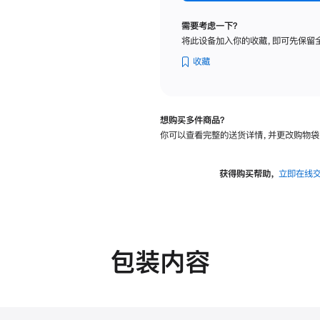
纳
米
需要考虑一下？
纹
将此设备加入你的收藏，即可先保留
理
玻
收藏
璃
面
板
想购买多件商品？
-
你可以查看完整的送货详情，并更改购物袋
VESA
支
架
获得购买帮助，
立即在线
转
换
器
的
分
包装内容
期
付
款
选
项)