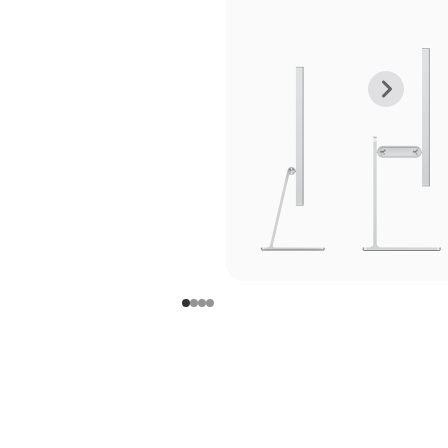
上
下
一
一
张
张
图
图
库
库
图
图
片
片
-
-
支
支
架
架