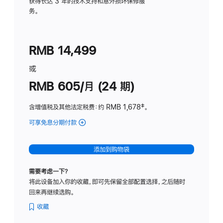
务
获得长达 3 年的技术支持和意外损坏保修服
务。
计
划
(适
RMB 14,499
用
于
或
Studio
RMB 605/月 (24 期)
Display
含增值税及其他法定税费
：约 RMB 1,678
脚
‡。
注
可享免息分期付款
(Studio
Display
-
添加到购物袋
纳
米
需要考虑一下？
纹
将此设备加入你的收藏，即可先保留全部配置选择，之后随时
理
回来再继续选购。
玻
璃
收藏
面