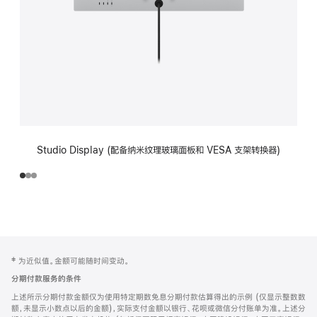
Studio Display (配备纳米纹理玻璃面板和 VESA 支架转换器)
网
脚
‡ 为近似值。金额可能随时间变动。
注
页
分期付款服务的条件
页
上述所示分期付款金额仅为使用特定期数免息分期付款估算得出的示例 (仅显示整数数
脚
额，未显示小数点以后的金额)，实际支付金额以银行、花呗或微信分付账单为准。上述分