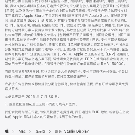
期付款方案由信用卡发卡机构 (包括但不限于招商银行、中国建设银行、中国工商银行
等，具体支持分期付款服务的可选择银行及对应分期付款方案请见付款页面)、蚂蚁金服
(花呗) 以及微信分付面向符合条件的中国大陆居民提供。部分银行会要求你通过支付
宝完成购买。Apple Store 零售店的分期付款方案可能与 Apple Store 在线商店不
同，请到店咨询 Specialist 专家。所有银行信用卡分期均需经你的信用卡发卡机构批
准；对于花呗分期，需经蚂蚁金服批准；对于微信分付分期，需经微信分付批准。如果你选
择的分期付款方案未获得信用卡发卡机构、蚂蚁金服或微信分付的批准，Apple 将不会
被告知原因。请参阅信用卡发卡机构 (包括但不限于招商银行、中国建设银行、中国工商
银行等，具体支持分期付款服务的可选择银行请见付款页面) 网站、支付宝网站和微信
分付服务页面，了解相关条件、费用和收费。订单可能需要满足特定金额要求，不同免息
分期期数对应的最低限额可能有所不同。上述分期付款服务只适用于个人消费者。企业
和教育机构客户、企业员工购买计划 (EPP) 和 Apple 员工购买计划 (EPP) 适用的分
期付款方案可能与上述方案不同，详情请参见教育商店、EPP 在线商店和企业商店。公
司信用卡无资格申请分期。招商银行分期付款单笔订单最高限额为 RMB 150000。
当商品有货并/或发货时，购物金额将计入你的信用卡、支付宝或微信分付账单。相关财
务费用将显示在你的信用卡对账单、支付宝或微信账户中。
产品按广告宣传价或标价提供分期付款服务。价格包含增值税。所有订单均可享受免费
送货服务。
此信息更新于 2026 年 7 月 30 日。
1. 重量依配置和制造工艺的不同而可能有所差异。
我们会使用你所在位置，为你更快显示送货选项。我们通过你的 IP 地址，或者你在上次
访问 Apple 网站时输入的位置信息，找到了你的位置。
Mac
显示器
购买 Studio Display