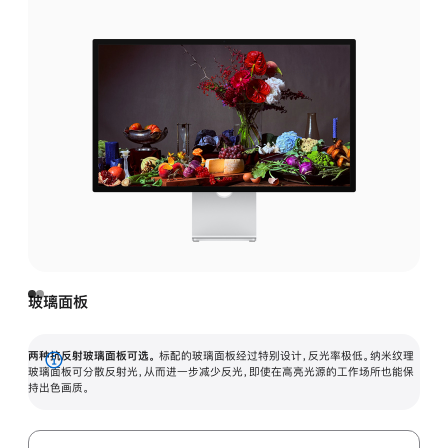
玻璃面板
两种抗反射玻璃面板可选。
标配的玻璃面板经过特别设计，反光率极低。纳米纹理
展
玻璃面板可分散反射光，从而进一步减少反光，即使在高亮光源的工作场所也能保
持出色画质。
开