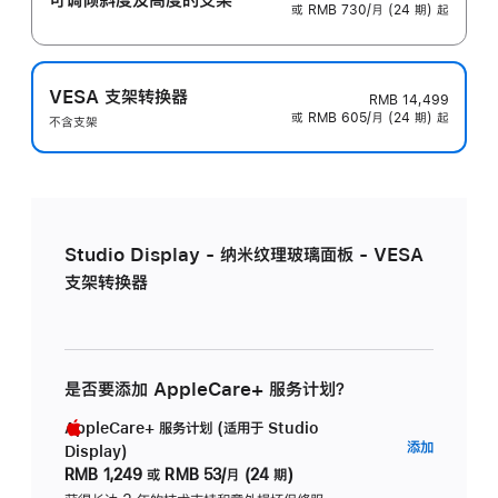
或 RMB 730/月 (24 期) 起
VESA 支架转换器
RMB 14,499
或 RMB 605/月 (24 期) 起
不含支架
Studio Display - 纳米纹理玻璃面板 - VESA
支架转换器
是否要添加 AppleCare+ 服务计划？
AppleCare+ 服务计划 (适用于 Studio
AppleC
添加
Display)
服
RMB 1,249
或
RMB 53/月 (24 期)