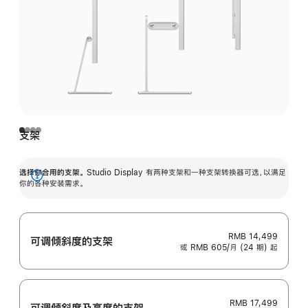
支架
选择你合用的支架。
Studio Display 有两种支架和一种支架转换器可选，以满足
展
你的各种安装需求。
开
RMB 14,499
可调倾斜度的支架
或 RMB 605/月 (24 期) 起
RMB 17,499
可调倾斜度及高‍度的支‍架