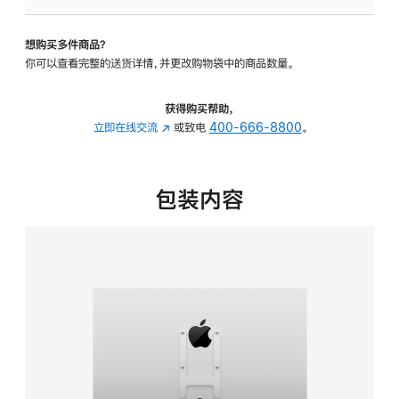
板
-
想购买多件商品？
VESA
你可以查看完整的送货详情，并更改购物袋中的商品数量。
支
架
转
获得购买帮助，
换
立即在线交流
(在
或致电
400-666-8800
。
器
新
的
窗
分
口
包装内容
期
中
付
打
款
开)
选
项)