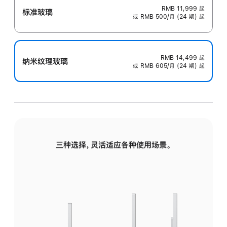
RMB 11,999
起
标准玻璃
或 RMB 500/月 (24 期) 起
RMB 14,499
起
纳米纹理玻璃
或 RMB 605/月 (24 期) 起
三种选择，灵活适应各种使用场景。
标