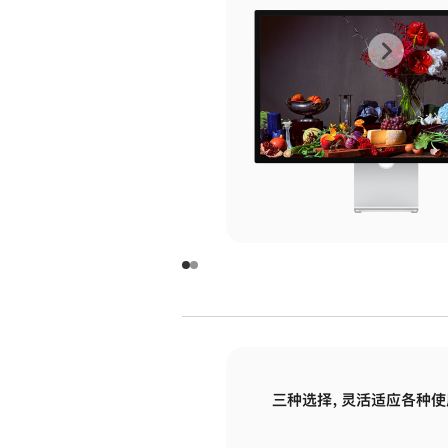
上
下
一
一
张
张
图
图
库
库
图
图
片
片
-
-
玻
玻
璃
璃
三种选择，灵活适应各种使
面
面
板
板