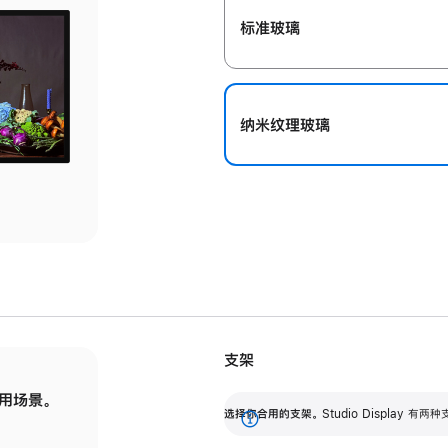
标准玻璃
纳米纹理玻璃
支架
用场景。
标配可调倾斜度的支架，提供 30 度的倾斜度
选
选择你合用的支架。
Studio Display
调节范围。
展