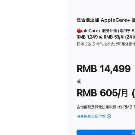
是否要添加 AppleCare+
AppleCare+ 服务计划 (适用于 Stu
RMB 1,249
或
RMB 53/月 (24 
获得长达 3 年的技术支持和意外损
RMB 14,499
或
RMB 605/月 (
含增值税及其他法定税费
：约 RMB 1
可享免息分期付款
(Studio
Display
-
添