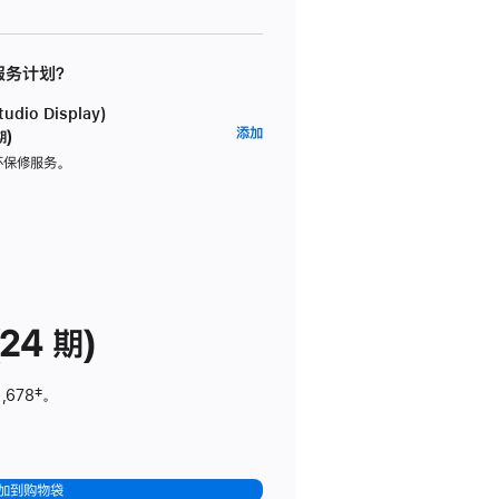
 服务计划？
dio Display)
AppleCare+
添加
期)
服
坏保修服务。
务
计
划
(适
用
于
24 期)
Studio
Display)
,678
脚
‡。
注
加到购物袋