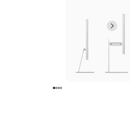
上
下
一
一
张
张
图
图
库
库
图
图
片
片
-
-
支
支
架
架