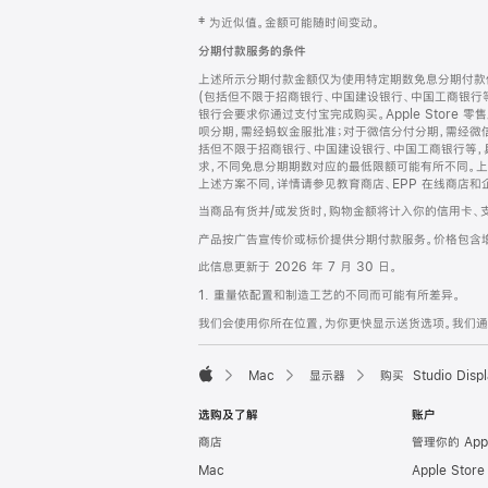
网
脚
‡ 为近似值。金额可能随时间变动。
注
页
分期付款服务的条件
页
上述所示分期付款金额仅为使用特定期数免息分期付款估
脚
(包括但不限于招商银行、中国建设银行、中国工商银行
银行会要求你通过支付宝完成购买。Apple Store 零
呗分期，需经蚂蚁金服批准；对于微信分付分期，需经微信
括但不限于招商银行、中国建设银行、中国工商银行等，
求，不同免息分期期数对应的最低限额可能有所不同。上述分
上述方案不同，详情请参见教育商店、EPP 在线商店和
当商品有货并/或发货时，购物金额将计入你的信用卡、
产品按广告宣传价或标价提供分期付款服务。价格包含
此信息更新于 2026 年 7 月 30 日。
1. 重量依配置和制造工艺的不同而可能有所差异。
我们会使用你所在位置，为你更快显示送货选项。我们通过你
Mac
显示器
购买 Studio Displ
Apple
选购及了解
账户
商店
管理你的 App
Mac
Apple Stor