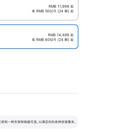
RMB 11,999
起
或 RMB 500/月 (24 期) 起
RMB 14,499
起
或 RMB 605/月 (24 期) 起
配可调倾斜度及高度的支架，额外增加 105
VESA 支架转换器
 有两种支架和一种支架转换器可选，以满足你的各种安装需求。
毫米的高度调节范围。
容的支架 (未随附)