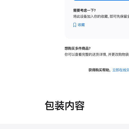
纳
米
需要考虑一下？
纹
将此设备加入你的收藏，即可先保留
理
玻
收藏
璃
面
板
想购买多件商品？
-
你可以查看完整的送货详情，并更改购物袋
VESA
支
架
获得购买帮助，
立即在线
转
换
器
的
分
包装内容
期
付
款
选
项)