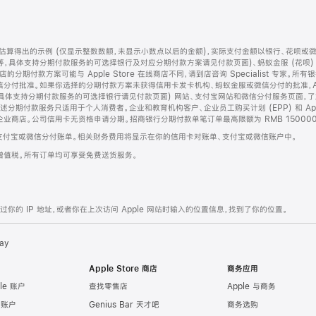
算得出的示例 (仅显示整数数额，未显示小数点以后的金额)，实际支付金额以银行、花呗或
等，具体支持分期付款服务的可选择银行及对应分期付款方案请见付款页面)、蚂蚁金服 (花呗
售店的分期付款方案可能与 Apple Store 在线商店不同，请到店咨询 Specialist 专
分付批准。如果你选择的分期付款方案未获得信用卡发卡机构、蚂蚁金服或微信分付的批准，Ap
具体支持分期付款服务的可选择银行请见付款页面) 网站、支付宝网站和微信分付服务页面，
期付款服务只适用于个人消费者。企业和教育机构客户、企业员工购买计划 (EPP) 和 Appl
企业商店。公司信用卡无资格申请分期。招商银行分期付款单笔订单最高限额为 RMB 150000
支付宝或微信分付账单。相关财务费用将显示在你的信用卡对账单、支付宝或微信账户中。
增值税。所有订单均可享受免费送货服务。
的 IP 地址，或者你在上次访问 Apple 网站时输入的位置信息，找到了你的位置。
ay
Apple Store 商店
商务应用
le 账户
查找零售店
Apple 与商务
e 账户
Genius Bar 天才吧
商务选购