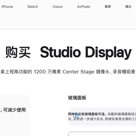
iPhone
Watch
Vision
AirPods
家居
娱乐
购买 Studio Display
桌上视角功能的 1200 万像素 Center Stage 摄像头、录音棚
玻璃面板
，可减少使用
纳米纹理玻璃面板可进一步减少反光，即使在
两种抗反射玻璃面板可选。
标配的玻璃面板经
。
有高亮光源的场所使用，也能保持出色画质。
展
光，从而进一步减少反光，即使在高亮光源的工
开