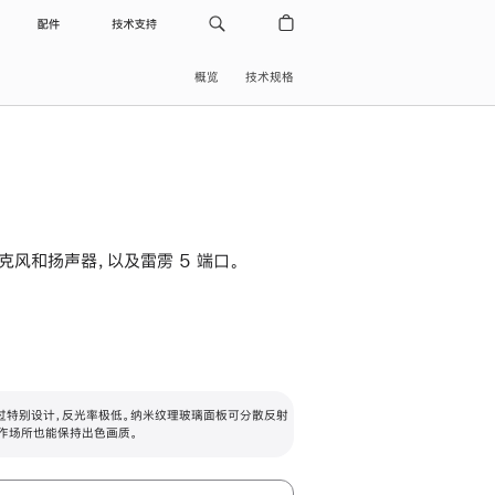
配件
技术支持
概览
技术规格
级麦克风和扬声器，以及雷雳 5 端口。
过特别设计，反光率极低。纳米纹理玻璃面板可分散反射
作场所也能保持出色画质。