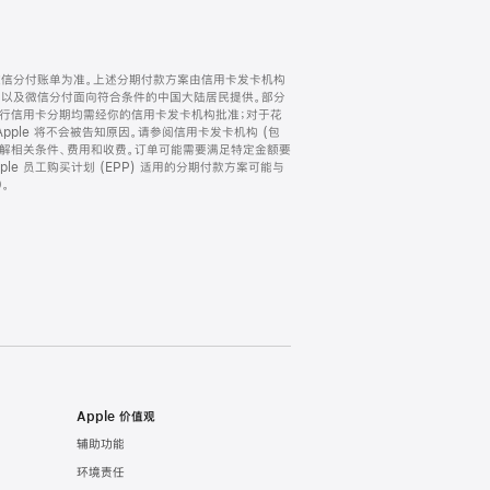
微信分付账单为准。上述分期付款方案由信用卡发卡机构
) 以及微信分付面向符合条件的中国大陆居民提供。部分
家。所有银行信用卡分期均需经你的信用卡发卡机构批准；对于花
ple 将不会被告知原因。请参阅信用卡发卡机构 (包
了解相关条件、费用和收费。订单可能需要满足特定金额要
e 员工购买计划 (EPP) 适用的分期付款方案可能与
。
Apple 价值观
辅助功能
环境责任