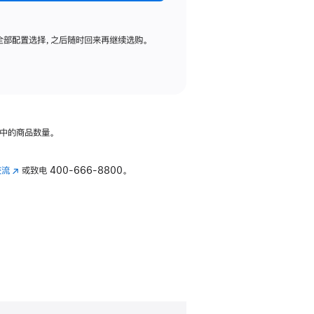
全部配置选择，之后随时回来再继续选购。
中的商品数量。
交流
(在
或致电
400-666-8800。
新
窗
口
中
打
开)