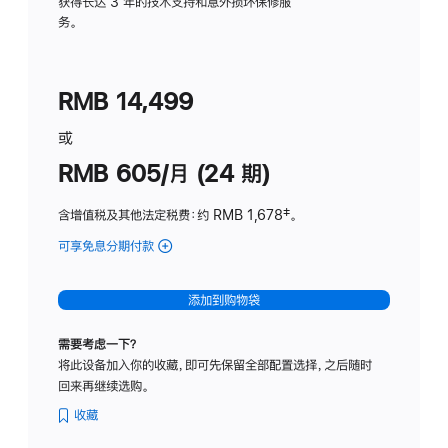
务
获得长达 3 年的技术支持和意外损坏保修服
务。
计
划
(适
RMB 14,499
用
于
或
Studio
RMB 605/月 (24 期)
Display
含增值税及其他法定税费
：约 RMB 1,678
脚
‡。
注
可享免息分期付款
(Studio
Display
-
添加到购物袋
纳
米
需要考虑一下？
纹
将此设备加入你的收藏，即可先保留全部配置选择，之后随时
理
回来再继续选购。
玻
璃
收藏
面