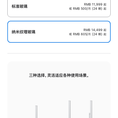
RMB 11,999
起
标准玻璃
或 RMB 500/月 (24 期) 起
RMB 14,499
起
纳米纹理玻璃
或 RMB 605/月 (24 期) 起
三种选择，灵活适应各种使用场景。
标