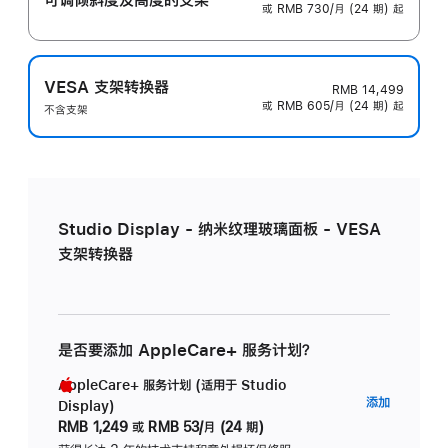
或 RMB 730/月 (24 期) 起
VESA 支架转换器
RMB 14,499
或 RMB 605/月 (24 期) 起
不含支架
Studio Display - 纳米纹理玻璃面板 - VESA
支架转换器
是否要添加 AppleCare+ 服务计划？
AppleCare+ 服务计划 (适用于 Studio
AppleC
添加
Display)
服
RMB 1,249
或
RMB 53/月 (24 期)