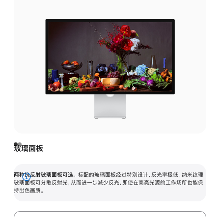
玻璃面板
两种抗反射玻璃面板可选。
标配的玻璃面板经过特别设计，反光率极低。纳米纹理
展
玻璃面板可分散反射光，从而进一步减少反光，即使在高亮光源的工作场所也能保
持出色画质。
开