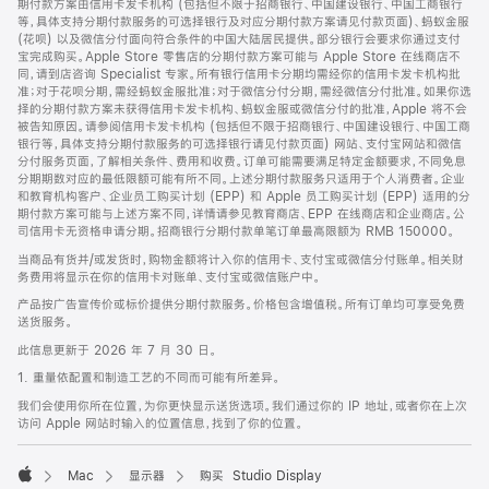
期付款方案由信用卡发卡机构 (包括但不限于招商银行、中国建设银行、中国工商银行
等，具体支持分期付款服务的可选择银行及对应分期付款方案请见付款页面)、蚂蚁金服
(花呗) 以及微信分付面向符合条件的中国大陆居民提供。部分银行会要求你通过支付
宝完成购买。Apple Store 零售店的分期付款方案可能与 Apple Store 在线商店不
同，请到店咨询 Specialist 专家。所有银行信用卡分期均需经你的信用卡发卡机构批
准；对于花呗分期，需经蚂蚁金服批准；对于微信分付分期，需经微信分付批准。如果你选
择的分期付款方案未获得信用卡发卡机构、蚂蚁金服或微信分付的批准，Apple 将不会
被告知原因。请参阅信用卡发卡机构 (包括但不限于招商银行、中国建设银行、中国工商
银行等，具体支持分期付款服务的可选择银行请见付款页面) 网站、支付宝网站和微信
分付服务页面，了解相关条件、费用和收费。订单可能需要满足特定金额要求，不同免息
分期期数对应的最低限额可能有所不同。上述分期付款服务只适用于个人消费者。企业
和教育机构客户、企业员工购买计划 (EPP) 和 Apple 员工购买计划 (EPP) 适用的分
期付款方案可能与上述方案不同，详情请参见教育商店、EPP 在线商店和企业商店。公
司信用卡无资格申请分期。招商银行分期付款单笔订单最高限额为 RMB 150000。
当商品有货并/或发货时，购物金额将计入你的信用卡、支付宝或微信分付账单。相关财
务费用将显示在你的信用卡对账单、支付宝或微信账户中。
产品按广告宣传价或标价提供分期付款服务。价格包含增值税。所有订单均可享受免费
送货服务。
此信息更新于 2026 年 7 月 30 日。
1. 重量依配置和制造工艺的不同而可能有所差异。
我们会使用你所在位置，为你更快显示送货选项。我们通过你的 IP 地址，或者你在上次
访问 Apple 网站时输入的位置信息，找到了你的位置。
Mac
显示器
购买 Studio Display