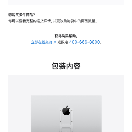
板
-
想购买多件商品？
VESA
你可以查看完整的送货详情，并更改购物袋中的商品数量。
支
架
转
获得购买帮助，
换
立即在线交流
(在
或致电
400-666-8800
。
器
新
的
窗
分
口
包装内容
期
中
付
打
款
开)
选
项)