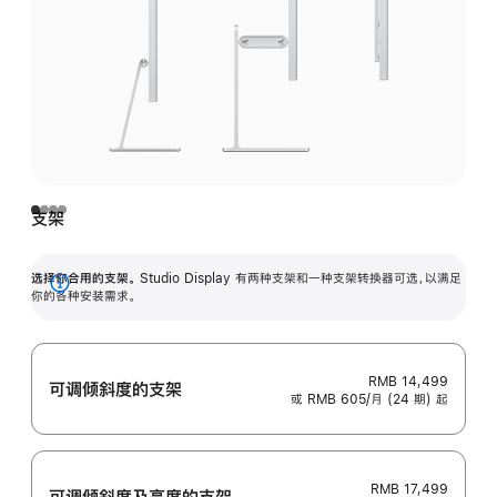
支架
选择你合用的支架。
Studio Display 有两种支架和一种支架转换器可选，以满足
展
你的各种安装需求。
开
RMB 14,499
可调倾斜度的支架
或 RMB 605/月 (24 期) 起
RMB 17,499
可调倾斜度及高‍度的支‍架