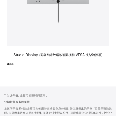
Studio Display (配备纳米纹理玻璃面板和 VESA 支架转换器)
网
脚
‡ 为近似值。金额可能随时间变动。
注
页
分期付款服务的条件
页
上述所示分期付款金额仅为使用特定期数免息分期付款估算得出的示例 (仅显示整数数
脚
额，未显示小数点以后的金额)，实际支付金额以银行、花呗或微信分付账单为准。上述分