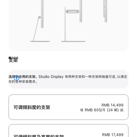
支架
选择你合用的支架。
Studio Display 有两种支架和一种支架转换器可选，以满足
展
你的各种安装需求。
开
RMB 14,499
可调倾斜度的支架
或 RMB 605/月 (24 期) 起
RMB 17,499
可调倾斜度及高‍度的支‍架