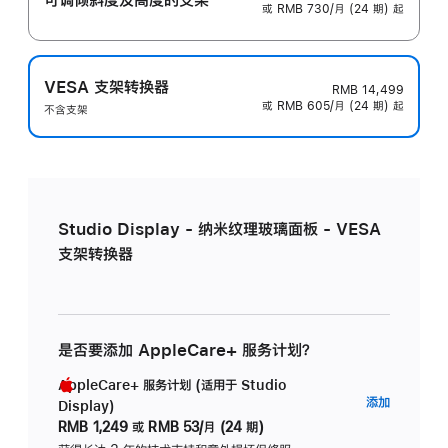
或 RMB 730/月 (24 期) 起
VESA 支架转换器
RMB 14,499
或 RMB 605/月 (24 期) 起
不含支架
Studio Display - 纳米纹理玻璃面板 - VESA
支架转换器
是否要添加 AppleCare+ 服务计划？
AppleCare+ 服务计划 (适用于 Studio
AppleC
添加
Display)
服
RMB 1,249
或
RMB 53/月 (24 期)