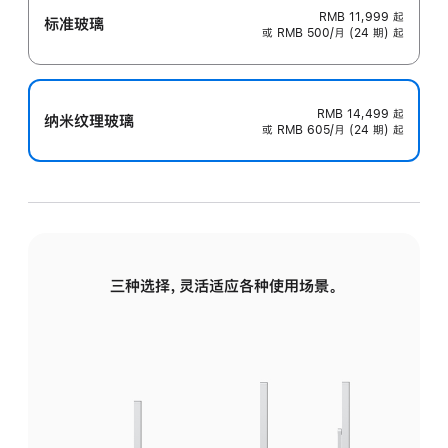
RMB 11,999
起
标准玻璃
或 RMB 500/月 (24 期) 起
RMB 14,499
起
纳米纹理玻璃
或 RMB 605/月 (24 期) 起
三种选择，灵活适应各种使用场景。
标