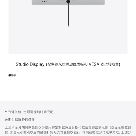
Studio Display (配备纳米纹理玻璃面板和 VESA 支架转换器)
网
脚
‡ 为近似值。金额可能随时间变动。
注
页
分期付款服务的条件
页
上述所示分期付款金额仅为使用特定期数免息分期付款估算得出的示例 (仅显示整数数
脚
额，未显示小数点以后的金额)，实际支付金额以银行、花呗或微信分付账单为准。上述分