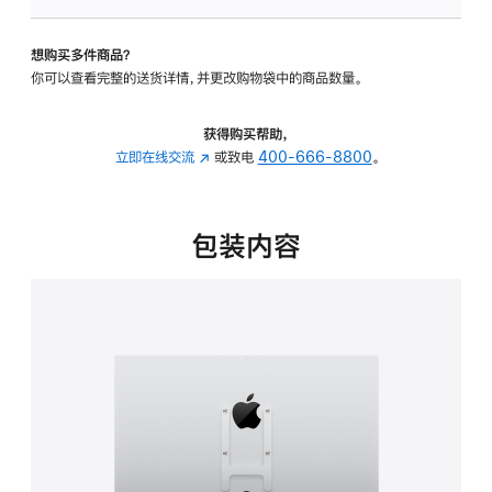
板
-
想购买多件商品？
VESA
你可以查看完整的送货详情，并更改购物袋中的商品数量。
支
架
转
获得购买帮助，
换
立即在线交流
(在
或致电
400-666-8800
。
器
新
的
窗
分
口
包装内容
期
中
付
打
款
开)
选
项)