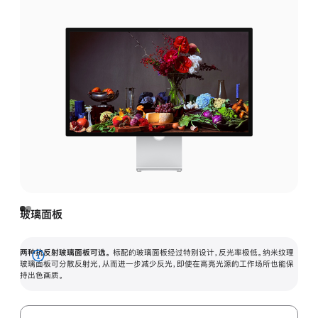
玻璃面板
两种抗反射玻璃面板可选。
标配的玻璃面板经过特别设计，反光率极低。纳米纹理
展
玻璃面板可分散反射光，从而进一步减少反光，即使在高亮光源的工作场所也能保
持出色画质。
开