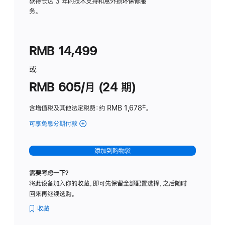
务
获得长达 3 年的技术支持和意外损坏保修服
务。
计
划
(适
RMB 14,499
用
于
或
Studio
RMB 605/月 (24 期)
Display
含增值税及其他法定税费
：约 RMB 1,678
脚
‡。
注
可享免息分期付款
(Studio
Display
-
添加到购物袋
纳
米
需要考虑一下？
纹
将此设备加入你的收藏，即可先保留全部配置选择，之后随时
理
回来再继续选购。
玻
璃
收藏
面