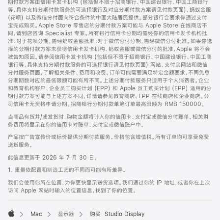
期付款方案由信用卡发卡机构 (包括但不限于招商银行、中国建设银行、中国工商银行
等，具体支持分期付款服务的可选择银行及对应分期付款方案请见付款页面)、蚂蚁金服
(花呗) 以及微信分付面向符合条件的中国大陆居民提供。部分银行会要求你通过支付
宝完成购买。Apple Store 零售店的分期付款方案可能与 Apple Store 在线商店不
同，请到店咨询 Specialist 专家。所有银行信用卡分期均需经你的信用卡发卡机构批
准；对于花呗分期，需经蚂蚁金服批准；对于微信分付分期，需经微信分付批准。如果你选
择的分期付款方案未获得信用卡发卡机构、蚂蚁金服或微信分付的批准，Apple 将不会
被告知原因。请参阅信用卡发卡机构 (包括但不限于招商银行、中国建设银行、中国工商
银行等，具体支持分期付款服务的可选择银行请见付款页面) 网站、支付宝网站和微信
分付服务页面，了解相关条件、费用和收费。订单可能需要满足特定金额要求，不同免息
分期期数对应的最低限额可能有所不同。上述分期付款服务只适用于个人消费者。企业
和教育机构客户、企业员工购买计划 (EPP) 和 Apple 员工购买计划 (EPP) 适用的分
期付款方案可能与上述方案不同，详情请参见教育商店、EPP 在线商店和企业商店。公
司信用卡无资格申请分期。招商银行分期付款单笔订单最高限额为 RMB 150000。
当商品有货并/或发货时，购物金额将计入你的信用卡、支付宝或微信分付账单。相关财
务费用将显示在你的信用卡对账单、支付宝或微信账户中。
产品按广告宣传价或标价提供分期付款服务。价格包含增值税。所有订单均可享受免费
送货服务。
此信息更新于 2026 年 7 月 30 日。
1. 重量依配置和制造工艺的不同而可能有所差异。
我们会使用你所在位置，为你更快显示送货选项。我们通过你的 IP 地址，或者你在上次
访问 Apple 网站时输入的位置信息，找到了你的位置。
Mac
显示器
购买 Studio Display