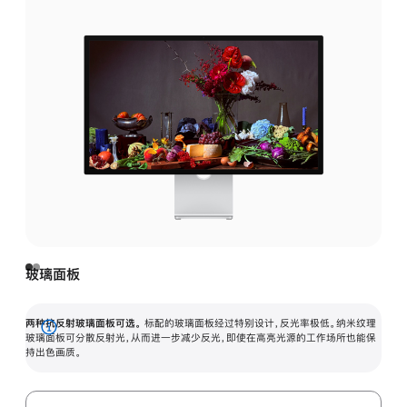
玻璃面板
两种抗反射玻璃面板可选。
标配的玻璃面板经过特别设计，反光率极低。纳米纹理
展
玻璃面板可分散反射光，从而进一步减少反光，即使在高亮光源的工作场所也能保
持出色画质。
开