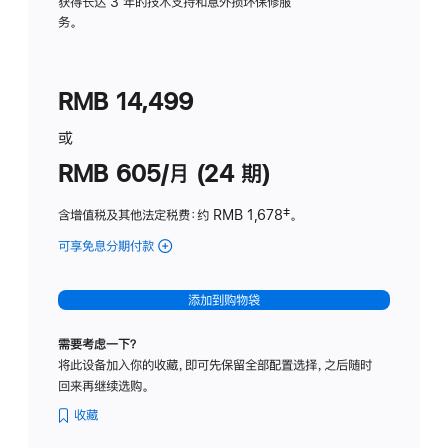
务
获得长达 3 年的技术支持和意外损坏保修服
务。
计
划
(适
RMB 14,499
用
于
或
Studio
RMB 605/月 (24 期)
Display
含增值税及其他法定税费
：约 RMB 1,678
脚
‡。
注
可享免息分期付款
(Studio
Display
-
添加到购物袋
纳
米
需要考虑一下？
纹
将此设备加入你的收藏，即可先保留全部配置选择，之后随时
理
回来再继续选购。
玻
璃
收藏
面