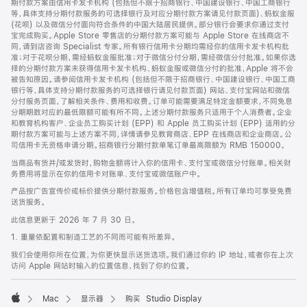
期付款方案由信用卡发卡机构 (包括但不限于招商银行、中国建设银行、中国工商银行
等，具体支持分期付款服务的可选择银行及对应分期付款方案请见付款页面)、蚂蚁金服
(花呗) 以及微信分付面向符合条件的中国大陆居民提供。部分银行会要求你通过支付
宝完成购买。Apple Store 零售店的分期付款方案可能与 Apple Store 在线商店不
同，请到店咨询 Specialist 专家。所有银行信用卡分期均需经你的信用卡发卡机构批
准；对于花呗分期，需经蚂蚁金服批准；对于微信分付分期，需经微信分付批准。如果你选
择的分期付款方案未获得信用卡发卡机构、蚂蚁金服或微信分付的批准，Apple 将不会
被告知原因。请参阅信用卡发卡机构 (包括但不限于招商银行、中国建设银行、中国工商
银行等，具体支持分期付款服务的可选择银行请见付款页面) 网站、支付宝网站和微信
分付服务页面，了解相关条件、费用和收费。订单可能需要满足特定金额要求，不同免息
分期期数对应的最低限额可能有所不同。上述分期付款服务只适用于个人消费者。企业
和教育机构客户、企业员工购买计划 (EPP) 和 Apple 员工购买计划 (EPP) 适用的分
期付款方案可能与上述方案不同，详情请参见教育商店、EPP 在线商店和企业商店。公
司信用卡无资格申请分期。招商银行分期付款单笔订单最高限额为 RMB 150000。
当商品有货并/或发货时，购物金额将计入你的信用卡、支付宝或微信分付账单。相关财
务费用将显示在你的信用卡对账单、支付宝或微信账户中。
产品按广告宣传价或标价提供分期付款服务。价格包含增值税。所有订单均可享受免费
送货服务。
此信息更新于 2026 年 7 月 30 日。
1. 重量依配置和制造工艺的不同而可能有所差异。
我们会使用你所在位置，为你更快显示送货选项。我们通过你的 IP 地址，或者你在上次
访问 Apple 网站时输入的位置信息，找到了你的位置。
Mac
显示器
购买 Studio Display