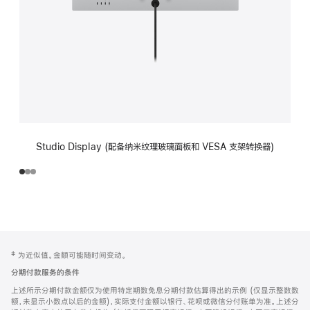
Studio Display (配备纳米纹理玻璃面板和 VESA 支架转换器)
网
脚
‡ 为近似值。金额可能随时间变动。
注
页
分期付款服务的条件
页
上述所示分期付款金额仅为使用特定期数免息分期付款估算得出的示例 (仅显示整数数
脚
额，未显示小数点以后的金额)，实际支付金额以银行、花呗或微信分付账单为准。上述分