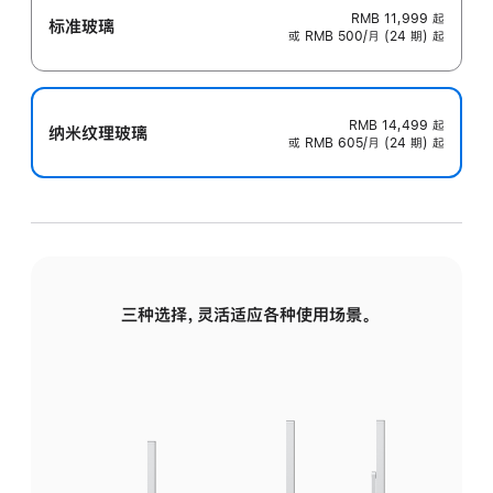
RMB 11,999
起
标准玻璃
或 RMB 500/月 (24 期) 起
RMB 14,499
起
纳米纹理玻璃
或 RMB 605/月 (24 期) 起
三种选择，灵活适应各种使用场景。
标