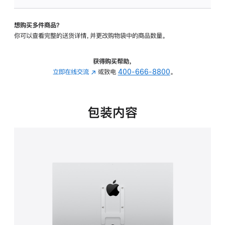
板
-
想购买多件商品？
VESA
你可以查看完整的送货详情，并更改购物袋中的商品数量。
支
架
转
获得购买帮助，
换
立即在线交流
(在
或致电
400-666-8800
。
器
新
的
窗
分
口
包装内容
期
中
付
打
款
开)
选
项)