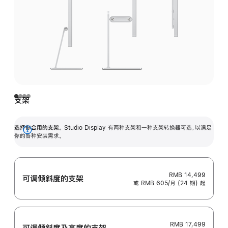
支架
选择你合用的支架。
Studio Display 有两种支架和一种支架转换器可选，以满足
展
你的各种安装需求。
开
RMB 14,499
可调倾斜度的支架
或 RMB 605/月 (24 期) 起
RMB 17,499
可调倾斜度及高‍度的支‍架