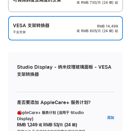
或 RMB 730/月 (24 期) 起
VESA 支架转换器
RMB 14,499
或 RMB 605/月 (24 期) 起
不含支架
Studio Display - 纳米纹理玻璃面板 - VESA
支架转换器
是否要添加 AppleCare+ 服务计划？
AppleCare+ 服务计划 (适用于 Studio
AppleC
添加
Display)
服
RMB 1,249
或
RMB 53/月 (24 期)