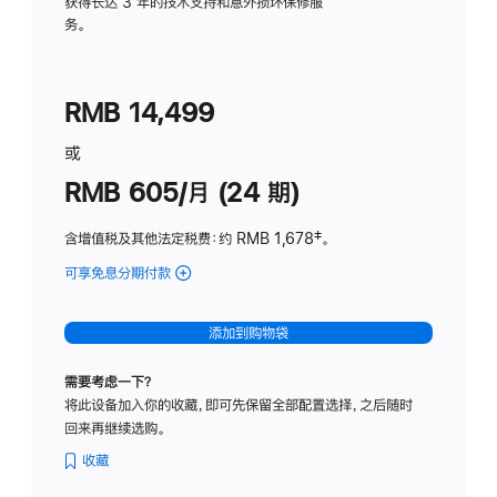
务
获得长达 3 年的技术支持和意外损坏保修服
务。
计
划
(适
RMB 14,499
用
于
或
Studio
RMB 605/月 (24 期)
Display
含增值税及其他法定税费
：约 RMB 1,678
脚
‡。
注
可享免息分期付款
(Studio
Display
-
添加到购物袋
纳
米
需要考虑一下？
纹
将此设备加入你的收藏，即可先保留全部配置选择，之后随时
理
回来再继续选购。
玻
璃
收藏
面