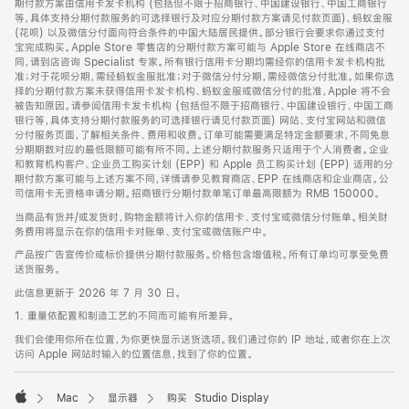
期付款方案由信用卡发卡机构 (包括但不限于招商银行、中国建设银行、中国工商银行
等，具体支持分期付款服务的可选择银行及对应分期付款方案请见付款页面)、蚂蚁金服
(花呗) 以及微信分付面向符合条件的中国大陆居民提供。部分银行会要求你通过支付
宝完成购买。Apple Store 零售店的分期付款方案可能与 Apple Store 在线商店不
同，请到店咨询 Specialist 专家。所有银行信用卡分期均需经你的信用卡发卡机构批
准；对于花呗分期，需经蚂蚁金服批准；对于微信分付分期，需经微信分付批准。如果你选
择的分期付款方案未获得信用卡发卡机构、蚂蚁金服或微信分付的批准，Apple 将不会
被告知原因。请参阅信用卡发卡机构 (包括但不限于招商银行、中国建设银行、中国工商
银行等，具体支持分期付款服务的可选择银行请见付款页面) 网站、支付宝网站和微信
分付服务页面，了解相关条件、费用和收费。订单可能需要满足特定金额要求，不同免息
分期期数对应的最低限额可能有所不同。上述分期付款服务只适用于个人消费者。企业
和教育机构客户、企业员工购买计划 (EPP) 和 Apple 员工购买计划 (EPP) 适用的分
期付款方案可能与上述方案不同，详情请参见教育商店、EPP 在线商店和企业商店。公
司信用卡无资格申请分期。招商银行分期付款单笔订单最高限额为 RMB 150000。
当商品有货并/或发货时，购物金额将计入你的信用卡、支付宝或微信分付账单。相关财
务费用将显示在你的信用卡对账单、支付宝或微信账户中。
产品按广告宣传价或标价提供分期付款服务。价格包含增值税。所有订单均可享受免费
送货服务。
此信息更新于 2026 年 7 月 30 日。
1. 重量依配置和制造工艺的不同而可能有所差异。
我们会使用你所在位置，为你更快显示送货选项。我们通过你的 IP 地址，或者你在上次
访问 Apple 网站时输入的位置信息，找到了你的位置。
Mac
显示器
购买 Studio Display