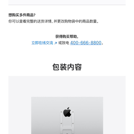
板
-
想购买多件商品？
VESA
你可以查看完整的送货详情，并更改购物袋中的商品数量。
支
架
转
获得购买帮助，
换
立即在线交流
(在
或致电
400-666-8800
。
器
新
的
窗
分
口
包装内容
期
中
付
打
款
开)
选
项)