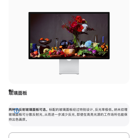
玻璃面板
两种抗反射玻璃面板可选。
标配的玻璃面板经过特别设计，反光率极低。纳米纹理
展
玻璃面板可分散反射光，从而进一步减少反光，即使在高亮光源的工作场所也能保
持出色画质。
开