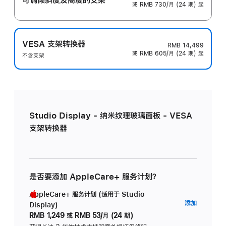
或 RMB 730/月 (24 期) 起
VESA 支架转换器
RMB 14,499
或 RMB 605/月 (24 期) 起
不含支架
Studio Display - 纳米纹理玻璃面板 - VESA
支架转换器
是否要添加 AppleCare+ 服务计划？
AppleCare+ 服务计划 (适用于 Studio
AppleC
添加
Display)
服
RMB 1,249
或
RMB 53/月 (24 期)