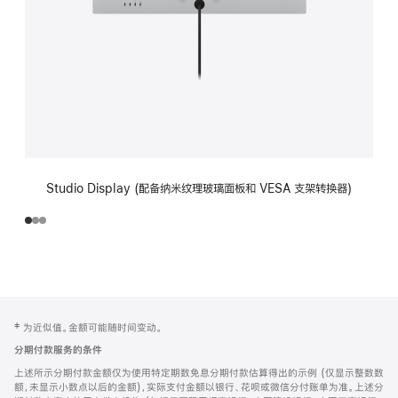
Studio Display (配备纳米纹理玻璃面板和 VESA 支架转换器)
网
脚
‡ 为近似值。金额可能随时间变动。
注
页
分期付款服务的条件
页
上述所示分期付款金额仅为使用特定期数免息分期付款估算得出的示例 (仅显示整数数
脚
额，未显示小数点以后的金额)，实际支付金额以银行、花呗或微信分付账单为准。上述分