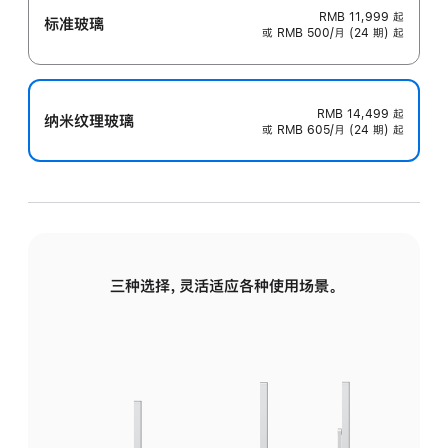
RMB 11,999
起
标准玻璃
或 RMB 500/月 (24 期) 起
RMB 14,499
起
纳米纹理玻璃
或 RMB 605/月 (24 期) 起
三种选择，灵活适应各种使用场景。
标