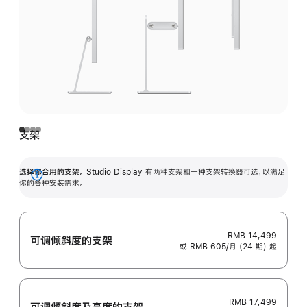
支架
选择你合用的支架。
Studio Display 有两种支架和一种支架转换器可选，以满足
展
你的各种安装需求。
开
RMB 14,499
可调倾斜度的支架
或 RMB 605/月 (24 期) 起
RMB 17,499
可调倾斜度及高‍度的支‍架