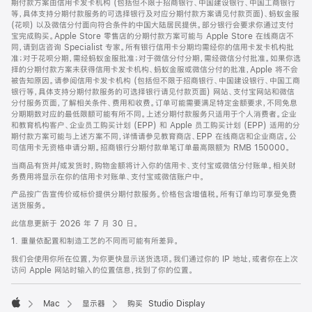
期付款方案由信用卡发卡机构 (包括但不限于招商银行、中国建设银行、中国工商银行
等，具体支持分期付款服务的可选择银行及对应分期付款方案请见付款页面)、蚂蚁金服
(花呗) 以及微信分付面向符合条件的中国大陆居民提供。部分银行会要求你通过支付
宝完成购买。Apple Store 零售店的分期付款方案可能与 Apple Store 在线商店不
同，请到店咨询 Specialist 专家。所有银行信用卡分期均需经你的信用卡发卡机构批
准；对于花呗分期，需经蚂蚁金服批准；对于微信分付分期，需经微信分付批准。如果你选
择的分期付款方案未获得信用卡发卡机构、蚂蚁金服或微信分付的批准，Apple 将不会
被告知原因。请参阅信用卡发卡机构 (包括但不限于招商银行、中国建设银行、中国工商
银行等，具体支持分期付款服务的可选择银行请见付款页面) 网站、支付宝网站和微信
分付服务页面，了解相关条件、费用和收费。订单可能需要满足特定金额要求，不同免息
分期期数对应的最低限额可能有所不同。上述分期付款服务只适用于个人消费者。企业
和教育机构客户、企业员工购买计划 (EPP) 和 Apple 员工购买计划 (EPP) 适用的分
期付款方案可能与上述方案不同，详情请参见教育商店、EPP 在线商店和企业商店。公
司信用卡无资格申请分期。招商银行分期付款单笔订单最高限额为 RMB 150000。
当商品有货并/或发货时，购物金额将计入你的信用卡、支付宝或微信分付账单。相关财
务费用将显示在你的信用卡对账单、支付宝或微信账户中。
产品按广告宣传价或标价提供分期付款服务。价格包含增值税。所有订单均可享受免费
送货服务。
此信息更新于 2026 年 7 月 30 日。
1. 重量依配置和制造工艺的不同而可能有所差异。
我们会使用你所在位置，为你更快显示送货选项。我们通过你的 IP 地址，或者你在上次
访问 Apple 网站时输入的位置信息，找到了你的位置。
Mac
显示器
购买 Studio Display