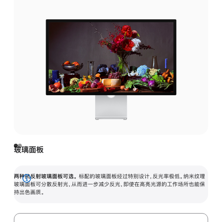
玻璃面板
两种抗反射玻璃面板可选。
标配的玻璃面板经过特别设计，反光率极低。纳米纹理
展
玻璃面板可分散反射光，从而进一步减少反光，即使在高亮光源的工作场所也能保
持出色画质。
开