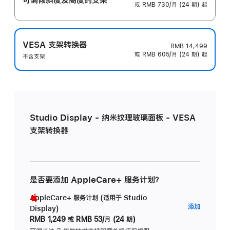
或 RMB 730/月 (24 期) 起
VESA 支架转换器
RMB 14,499
或 RMB 605/月 (24 期) 起
不含支架
Studio Display - 纳米纹理玻璃面板 - VESA
支架转换器
是否要添加 AppleCare+ 服务计划？
AppleCare+ 服务计划 (适用于 Studio
AppleC
添加
Display)
服
RMB 1,249
或
RMB 53/月 (24 期)