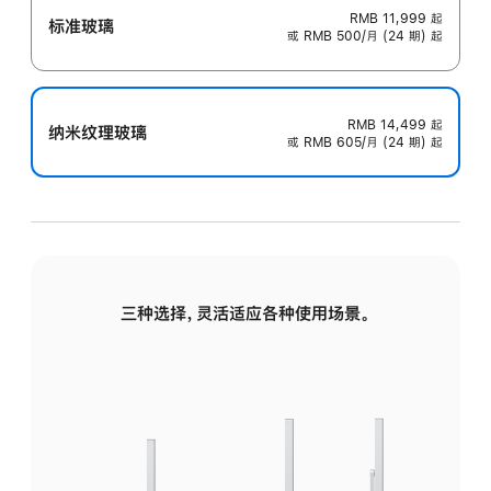
RMB 11,999
起
标准玻璃
或 RMB 500/月 (24 期) 起
RMB 14,499
起
纳米纹理玻璃
或 RMB 605/月 (24 期) 起
三种选择，灵活适应各种使用场景。
标