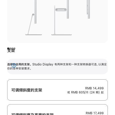
支架
选择你合用的支架。
Studio Display 有两种支架和一种支架转换器可选，以满足
展
你的各种安装需求。
开
RMB 14,499
可调倾斜度的支架
或 RMB 605/月 (24 期) 起
RMB 17,499
可调倾斜度及高‍度的支‍架