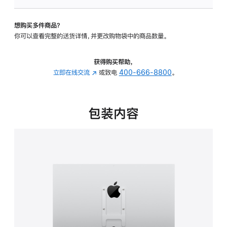
板
-
想购买多件商品？
VESA
你可以查看完整的送货详情，并更改购物袋中的商品数量。
支
架
转
获得购买帮助，
换
立即在线交流
(在
或致电
400-666-8800
。
器
新
的
窗
分
口
包装内容
期
中
付
打
款
开)
选
项)