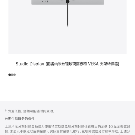
Studio Display (配备纳米纹理玻璃面板和 VESA 支架转换器)
网
脚
‡ 为近似值。金额可能随时间变动。
注
页
分期付款服务的条件
页
上述所示分期付款金额仅为使用特定期数免息分期付款估算得出的示例 (仅显示整数数
脚
额，未显示小数点以后的金额)，实际支付金额以银行、花呗或微信分付账单为准。上述分