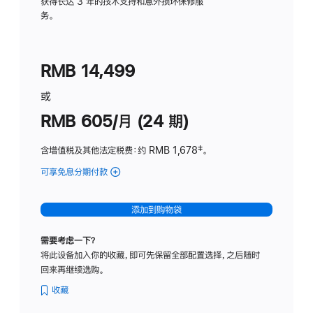
务
获得长达 3 年的技术支持和意外损坏保修服
务。
计
划
(适
RMB 14,499
用
于
或
Studio
RMB 605/月 (24 期)
Display
含增值税及其他法定税费
：约 RMB 1,678
脚
‡。
注
可享免息分期付款
(Studio
Display
-
添加到购物袋
纳
米
需要考虑一下？
纹
将此设备加入你的收藏，即可先保留全部配置选择，之后随时
理
回来再继续选购。
玻
璃
收藏
面