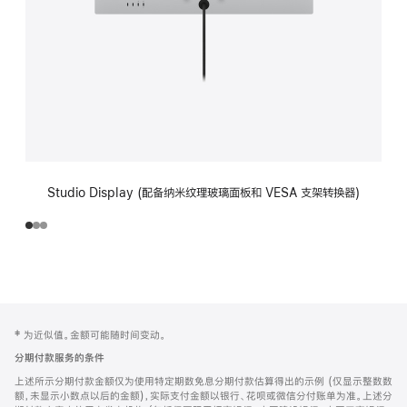
Studio Display (配备纳米纹理玻璃面板和 VESA 支架转换器)
网
脚
‡ 为近似值。金额可能随时间变动。
注
页
分期付款服务的条件
页
上述所示分期付款金额仅为使用特定期数免息分期付款估算得出的示例 (仅显示整数数
脚
额，未显示小数点以后的金额)，实际支付金额以银行、花呗或微信分付账单为准。上述分