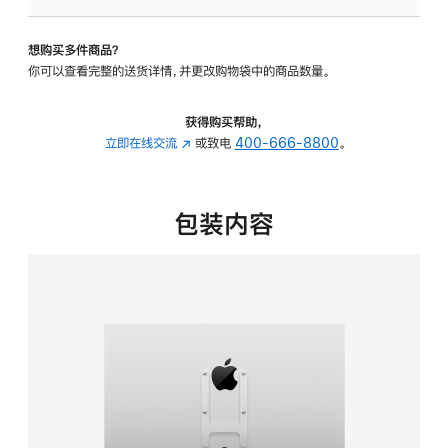
板
-
想购买多件商品？
VESA
你可以查看完整的送货详情，并更改购物袋中的商品数量。
支
架
转
获得购买帮助，
换
立即在线交流
(在
或致电
400-666-8800
。
器
新
的
窗
分
口
包装内容
期
中
付
打
款
开)
选
项)