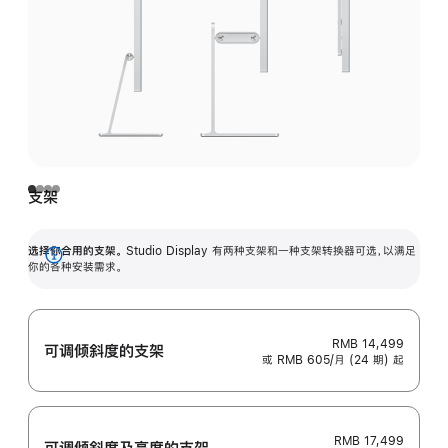
支架
选择你合用的支架。
Studio Display 有两种支架和一种支架转换器可选，以满足
展
你的各种安装需求。
开
RMB 14,499
可调倾斜度的支架
或 RMB 605/月 (24 期) 起
RMB 17,499
可调倾斜度及高‍度的支‍架