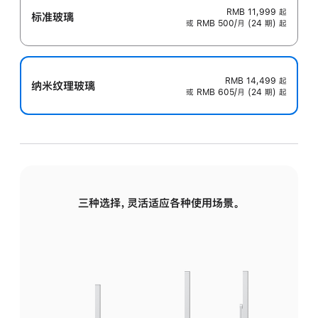
RMB 11,999
起
标准玻璃
或 RMB 500/月 (24 期) 起
RMB 14,499
起
纳米纹理玻璃
或 RMB 605/月 (24 期) 起
三种选择，灵活适应各种使用场景。
标