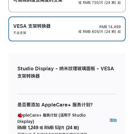
或 RMB 730/月 (24 期) 起
VESA 支架转换器
RMB 14,499
或 RMB 605/月 (24 期) 起
不含支架
Studio Display - 纳米纹理玻璃面板 - VESA
支架转换器
是否要添加 AppleCare+ 服务计划？
AppleCare+ 服务计划 (适用于 Studio
AppleC
添加
Display)
服
RMB 1,249
或
RMB 53/月 (24 期)