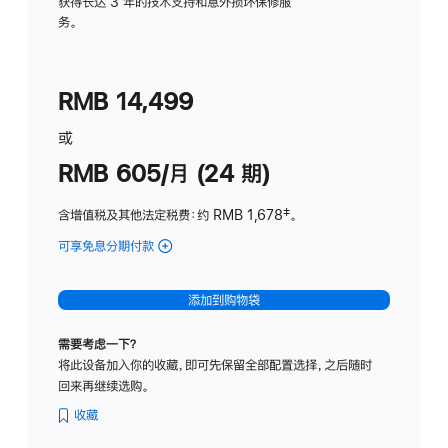
务
获得长达 3 年的技术支持和意外损坏保修服
务。
计
划
(适
RMB 14,499
用
于
或
Studio
RMB 605/月 (24 期)
Display
含增值税及其他法定税费
：约 RMB 1,678
脚
‡。
注
可享免息分期付款
(Studio
Display
-
添加到购物袋
纳
米
需要考虑一下？
纹
将此设备加入你的收藏，即可先保留全部配置选择，之后随时
理
回来再继续选购。
玻
璃
收藏
面