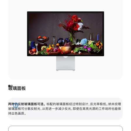
玻璃面板
两种抗反射玻璃面板可选。
标配的玻璃面板经过特别设计，反光率极低。纳米纹理
展
玻璃面板可分散反射光，从而进一步减少反光，即使在高亮光源的工作场所也能保
持出色画质。
开