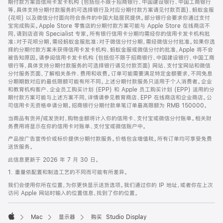
期付款方案由信用卡发卡机构 (包括但不限于招商银行、中国建设银行、中国工商银行
等，具体支持分期付款服务的可选择银行及对应分期付款方案请见付款页面)、蚂蚁金服
(花呗) 以及微信分付面向符合条件的中国大陆居民提供。部分银行会要求你通过支付
宝完成购买。Apple Store 零售店的分期付款方案可能与 Apple Store 在线商店不
同，请到店咨询 Specialist 专家。所有银行信用卡分期均需经你的信用卡发卡机构批
准；对于花呗分期，需经蚂蚁金服批准；对于微信分付分期，需经微信分付批准。如果你选
择的分期付款方案未获得信用卡发卡机构、蚂蚁金服或微信分付的批准，Apple 将不会
被告知原因。请参阅信用卡发卡机构 (包括但不限于招商银行、中国建设银行、中国工商
银行等，具体支持分期付款服务的可选择银行请见付款页面) 网站、支付宝网站和微信
分付服务页面，了解相关条件、费用和收费。订单可能需要满足特定金额要求，不同免息
分期期数对应的最低限额可能有所不同。上述分期付款服务只适用于个人消费者。企业
和教育机构客户、企业员工购买计划 (EPP) 和 Apple 员工购买计划 (EPP) 适用的分
期付款方案可能与上述方案不同，详情请参见教育商店、EPP 在线商店和企业商店。公
司信用卡无资格申请分期。招商银行分期付款单笔订单最高限额为 RMB 150000。
当商品有货并/或发货时，购物金额将计入你的信用卡、支付宝或微信分付账单。相关财
务费用将显示在你的信用卡对账单、支付宝或微信账户中。
产品按广告宣传价或标价提供分期付款服务。价格包含增值税。所有订单均可享受免费
送货服务。
此信息更新于 2026 年 7 月 30 日。
1. 重量依配置和制造工艺的不同而可能有所差异。
我们会使用你所在位置，为你更快显示送货选项。我们通过你的 IP 地址，或者你在上次
访问 Apple 网站时输入的位置信息，找到了你的位置。
Mac
显示器
购买 Studio Display