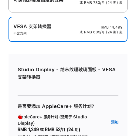
或 RMB 730/月 (24 期) 起
VESA 支架转换器
RMB 14,499
或 RMB 605/月 (24 期) 起
不含支架
Studio Display - 纳米纹理玻璃面板 - VESA
支架转换器
是否要添加 AppleCare+ 服务计划？
AppleCare+ 服务计划 (适用于 Studio
AppleC
添加
Display)
服
RMB 1,249
或
RMB 53/月 (24 期)