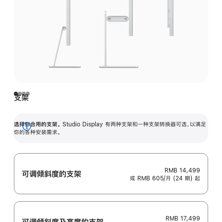
支架
选择你合用的支架。
Studio Display 有两种支架和一种支架转换器可选，以满足
展
你的各种安装需求。
开
RMB 14,499
可调倾斜度的支架
或 RMB 605/月 (24 期) 起
RMB 17,499
可调倾斜度及高‍度的支‍架