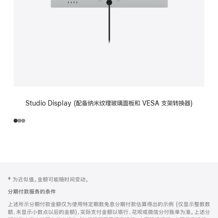
Studio Display (配备纳米纹理玻璃面板和 VESA 支架转换器)
网
脚
‡ 为近似值。金额可能随时间变动。
注
页
分期付款服务的条件
页
上述所示分期付款金额仅为使用特定期数免息分期付款估算得出的示例 (仅显示整数数
脚
额，未显示小数点以后的金额)，实际支付金额以银行、花呗或微信分付账单为准。上述分