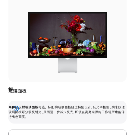
玻璃面板
两种抗反射玻璃面板可选。
标配的玻璃面板经过特别设计，反光率极低。纳米纹理
展
玻璃面板可分散反射光，从而进一步减少反光，即使在高亮光源的工作场所也能保
持出色画质。
开