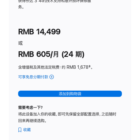
务
获得长达 3 年的技术支持和意外损坏保修服
务。
计
划
(适
RMB 14,499
用
于
或
Studio
RMB 605/月 (24 期)
Display
含增值税及其他法定税费
：约 RMB 1,678
脚
‡。
注
可享免息分期付款
(Studio
Display
-
添加到购物袋
纳
米
需要考虑一下？
纹
将此设备加入你的收藏，即可先保留全部配置选择，之后随时
理
回来再继续选购。
玻
璃
收藏
面