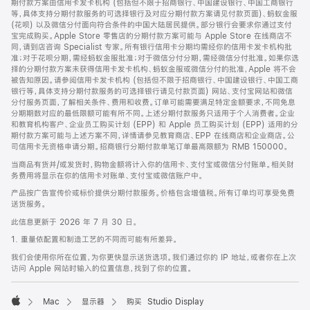
期付款方案由信用卡发卡机构 (包括但不限于招商银行、中国建设银行、中国工商银行
等，具体支持分期付款服务的可选择银行及对应分期付款方案请见付款页面)、蚂蚁金服
(花呗) 以及微信分付面向符合条件的中国大陆居民提供。部分银行会要求你通过支付
宝完成购买。Apple Store 零售店的分期付款方案可能与 Apple Store 在线商店不
同，请到店咨询 Specialist 专家。所有银行信用卡分期均需经你的信用卡发卡机构批
准；对于花呗分期，需经蚂蚁金服批准；对于微信分付分期，需经微信分付批准。如果你选
择的分期付款方案未获得信用卡发卡机构、蚂蚁金服或微信分付的批准，Apple 将不会
被告知原因。请参阅信用卡发卡机构 (包括但不限于招商银行、中国建设银行、中国工商
银行等，具体支持分期付款服务的可选择银行请见付款页面) 网站、支付宝网站和微信
分付服务页面，了解相关条件、费用和收费。订单可能需要满足特定金额要求，不同免息
分期期数对应的最低限额可能有所不同。上述分期付款服务只适用于个人消费者。企业
和教育机构客户、企业员工购买计划 (EPP) 和 Apple 员工购买计划 (EPP) 适用的分
期付款方案可能与上述方案不同，详情请参见教育商店、EPP 在线商店和企业商店。公
司信用卡无资格申请分期。招商银行分期付款单笔订单最高限额为 RMB 150000。
当商品有货并/或发货时，购物金额将计入你的信用卡、支付宝或微信分付账单。相关财
务费用将显示在你的信用卡对账单、支付宝或微信账户中。
产品按广告宣传价或标价提供分期付款服务。价格包含增值税。所有订单均可享受免费
送货服务。
此信息更新于 2026 年 7 月 30 日。
1. 重量依配置和制造工艺的不同而可能有所差异。
我们会使用你所在位置，为你更快显示送货选项。我们通过你的 IP 地址，或者你在上次
访问 Apple 网站时输入的位置信息，找到了你的位置。
Mac
显示器
购买 Studio Display