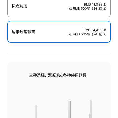
RMB 11,999
起
标准玻璃
或 RMB 500/月 (24 期) 起
RMB 14,499
起
纳米纹理玻璃
或 RMB 605/月 (24 期) 起
三种选择，灵活适应各种使用场景。
标