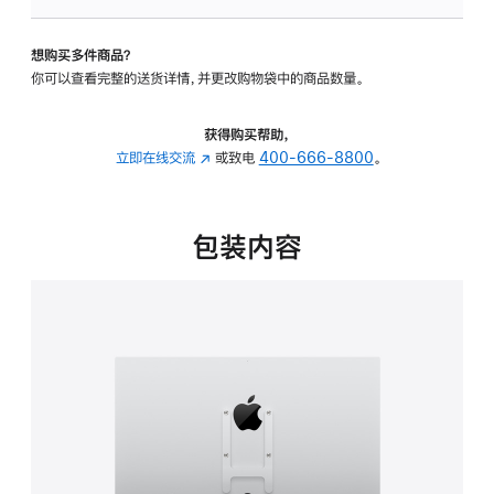
板
-
想购买多件商品？
VESA
你可以查看完整的送货详情，并更改购物袋中的商品数量。
支
架
转
获得购买帮助，
换
立即在线交流
(在
或致电
400-666-8800
。
器
新
的
窗
分
口
包装内容
期
中
付
打
款
开)
选
项)