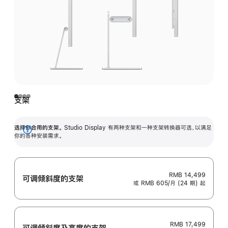
支架
选择你合用的支架。
Studio Display 有两种支架和一种支架转换器可选，以满足
展
你的各种安装需求。
开
RMB 14,499
可调倾斜度的支架
或 RMB 605/月 (24 期) 起
RMB 17,499
可调倾斜度及高‍度的支‍架