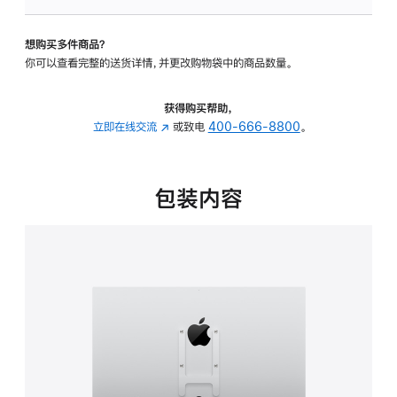
板
-
想购买多件商品？
VESA
你可以查看完整的送货详情，并更改购物袋中的商品数量。
支
架
转
获得购买帮助，
换
立即在线交流
(在
或致电
400-666-8800
。
器
新
的
窗
分
口
包装内容
期
中
付
打
款
开)
选
项)