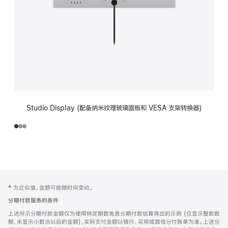
Studio Display (配备纳米纹理玻璃面板和 VESA 支架转换器)
网
脚
‡ 为近似值。金额可能随时间变动。
注
页
分期付款服务的条件
页
上述所示分期付款金额仅为使用特定期数免息分期付款估算得出的示例 (仅显示整数数
脚
额，未显示小数点以后的金额)，实际支付金额以银行、花呗或微信分付账单为准。上述分