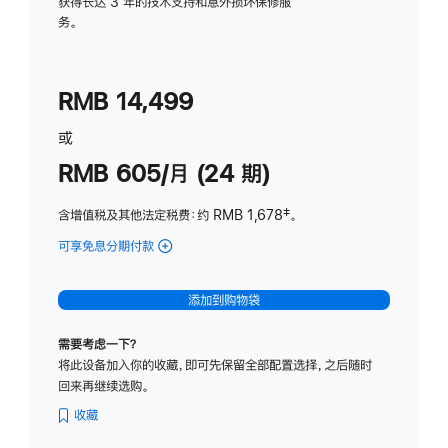
务
获得长达 3 年的技术支持和意外损坏保修服
务。
计
划
(适
RMB 14,499
用
于
或
Studio
RMB 605/月 (24 期)
Display
含增值税及其他法定税费
：约 RMB 1,678
脚
‡。
注
可享免息分期付款
(Studio
Display
-
添加到购物袋
纳
米
需要考虑一下？
纹
将此设备加入你的收藏，即可先保留全部配置选择，之后随时
理
回来再继续选购。
玻
璃
收藏
面