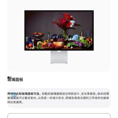
玻璃面板
两种抗反射玻璃面板可选。
标配的玻璃面板经过特别设计，反光率极低。纳米纹理
展
玻璃面板可分散反射光，从而进一步减少反光，即使在高亮光源的工作场所也能保
持出色画质。
开