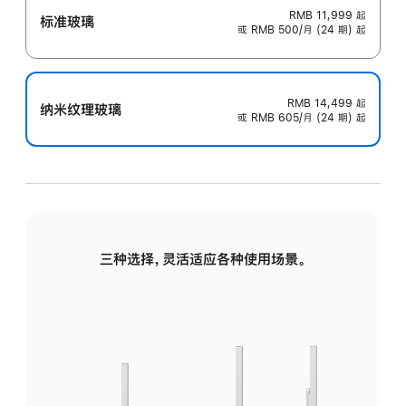
RMB 11,999
起
标准玻璃
或 RMB 500/月 (24 期) 起
RMB 14,499
起
纳米纹理玻璃
或 RMB 605/月 (24 期) 起
三种选择，灵活适应各种使用场景。
标