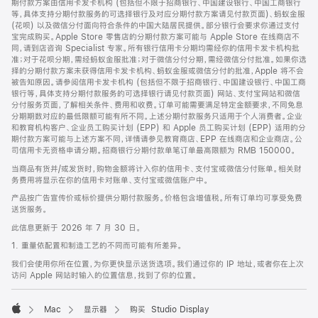
期付款方案由信用卡发卡机构 (包括但不限于招商银行、中国建设银行、中国工商银行
等，具体支持分期付款服务的可选择银行及对应分期付款方案请见付款页面)、蚂蚁金服
(花呗) 以及微信分付面向符合条件的中国大陆居民提供。部分银行会要求你通过支付
宝完成购买。Apple Store 零售店的分期付款方案可能与 Apple Store 在线商店不
同，请到店咨询 Specialist 专家。所有银行信用卡分期均需经你的信用卡发卡机构批
准；对于花呗分期，需经蚂蚁金服批准；对于微信分付分期，需经微信分付批准。如果你选
择的分期付款方案未获得信用卡发卡机构、蚂蚁金服或微信分付的批准，Apple 将不会
被告知原因。请参阅信用卡发卡机构 (包括但不限于招商银行、中国建设银行、中国工商
银行等，具体支持分期付款服务的可选择银行请见付款页面) 网站、支付宝网站和微信
分付服务页面，了解相关条件、费用和收费。订单可能需要满足特定金额要求，不同免息
分期期数对应的最低限额可能有所不同。上述分期付款服务只适用于个人消费者。企业
和教育机构客户、企业员工购买计划 (EPP) 和 Apple 员工购买计划 (EPP) 适用的分
期付款方案可能与上述方案不同，详情请参见教育商店、EPP 在线商店和企业商店。公
司信用卡无资格申请分期。招商银行分期付款单笔订单最高限额为 RMB 150000。
当商品有货并/或发货时，购物金额将计入你的信用卡、支付宝或微信分付账单。相关财
务费用将显示在你的信用卡对账单、支付宝或微信账户中。
产品按广告宣传价或标价提供分期付款服务。价格包含增值税。所有订单均可享受免费
送货服务。
此信息更新于 2026 年 7 月 30 日。
1. 重量依配置和制造工艺的不同而可能有所差异。
我们会使用你所在位置，为你更快显示送货选项。我们通过你的 IP 地址，或者你在上次
访问 Apple 网站时输入的位置信息，找到了你的位置。
Mac
显示器
购买 Studio Display