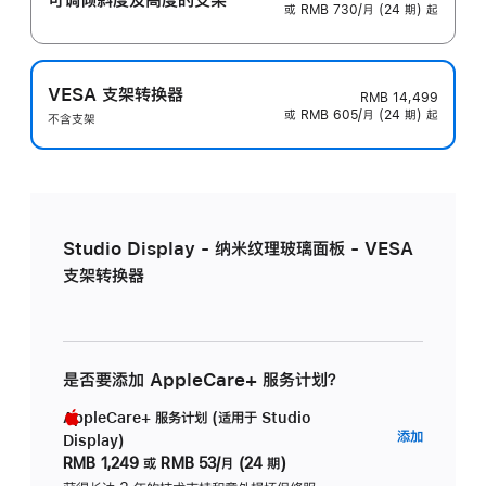
或 RMB 730/月 (24 期) 起
VESA 支架转换器
RMB 14,499
或 RMB 605/月 (24 期) 起
不含支架
Studio Display - 纳米纹理玻璃面板 - VESA
支架转换器
是否要添加 AppleCare+ 服务计划？
AppleCare+ 服务计划 (适用于 Studio
AppleC
添加
Display)
服
RMB 1,249
或
RMB 53/月 (24 期)