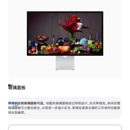
玻璃面板
两种抗反射玻璃面板可选。
标配的玻璃面板经过特别设计，反光率极低。纳米纹理
展
玻璃面板可分散反射光，从而进一步减少反光，即使在高亮光源的工作场所也能保
持出色画质。
开