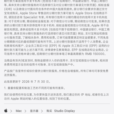
期付款方案由信用卡发卡机构 (包括但不限于招商银行、中国建设银行、中国工商银行
等，具体支持分期付款服务的可选择银行及对应分期付款方案请见付款页面)、蚂蚁金服
(花呗) 以及微信分付面向符合条件的中国大陆居民提供。部分银行会要求你通过支付
宝完成购买。Apple Store 零售店的分期付款方案可能与 Apple Store 在线商店不
同，请到店咨询 Specialist 专家。所有银行信用卡分期均需经你的信用卡发卡机构批
准；对于花呗分期，需经蚂蚁金服批准；对于微信分付分期，需经微信分付批准。如果你选
择的分期付款方案未获得信用卡发卡机构、蚂蚁金服或微信分付的批准，Apple 将不会
被告知原因。请参阅信用卡发卡机构 (包括但不限于招商银行、中国建设银行、中国工商
银行等，具体支持分期付款服务的可选择银行请见付款页面) 网站、支付宝网站和微信
分付服务页面，了解相关条件、费用和收费。订单可能需要满足特定金额要求，不同免息
分期期数对应的最低限额可能有所不同。上述分期付款服务只适用于个人消费者。企业
和教育机构客户、企业员工购买计划 (EPP) 和 Apple 员工购买计划 (EPP) 适用的分
期付款方案可能与上述方案不同，详情请参见教育商店、EPP 在线商店和企业商店。公
司信用卡无资格申请分期。招商银行分期付款单笔订单最高限额为 RMB 150000。
当商品有货并/或发货时，购物金额将计入你的信用卡、支付宝或微信分付账单。相关财
务费用将显示在你的信用卡对账单、支付宝或微信账户中。
产品按广告宣传价或标价提供分期付款服务。价格包含增值税。所有订单均可享受免费
送货服务。
此信息更新于 2026 年 7 月 30 日。
1. 重量依配置和制造工艺的不同而可能有所差异。
我们会使用你所在位置，为你更快显示送货选项。我们通过你的 IP 地址，或者你在上次
访问 Apple 网站时输入的位置信息，找到了你的位置。
Mac
显示器
购买 Studio Display