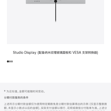
Studio Display (配备纳米纹理玻璃面板和 VESA 支架转换器)
网
脚
‡ 为近似值。金额可能随时间变动。
注
页
分期付款服务的条件
页
上述所示分期付款金额仅为使用特定期数免息分期付款估算得出的示例 (仅显示整数数
脚
额，未显示小数点以后的金额)，实际支付金额以银行、花呗或微信分付账单为准。上述分