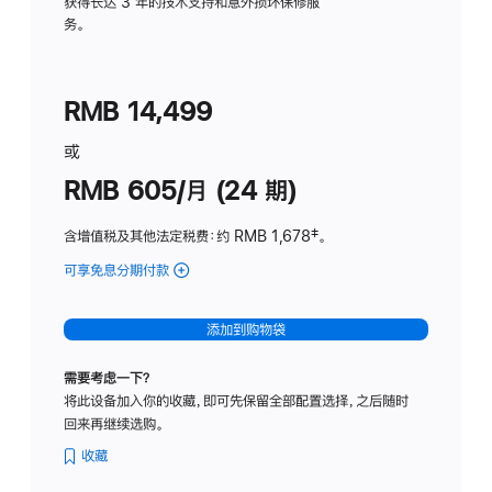
务
获得长达 3 年的技术支持和意外损坏保修服
务。
计
划
(适
RMB 14,499
用
于
或
Studio
RMB 605/月 (24 期)
Display
含增值税及其他法定税费
：约 RMB 1,678
脚
‡。
注
可享免息分期付款
(Studio
Display
-
添加到购物袋
纳
米
需要考虑一下？
纹
将此设备加入你的收藏，即可先保留全部配置选择，之后随时
理
回来再继续选购。
玻
璃
收藏
面