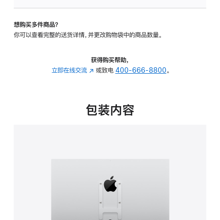
板
-
想购买多件商品？
VESA
你可以查看完整的送货详情，并更改购物袋中的商品数量。
支
架
转
获得购买帮助，
换
立即在线交流
(在
或致电
400-666-8800
。
器
新
的
窗
分
口
包装内容
期
中
付
打
款
开)
选
项)