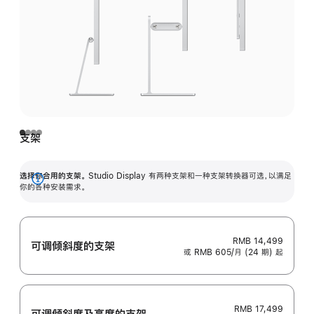
支架
选择你合用的支架。
Studio Display 有两种支架和一种支架转换器可选，以满足
展
你的各种安装需求。
开
RMB 14,499
可调倾斜度的支架
或 RMB 605/月 (24 期) 起
RMB 17,499
可调倾斜度及高‍度的支‍架