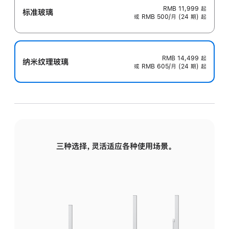
RMB 11,999
起
标准玻璃
或 RMB 500/月 (24 期) 起
RMB 14,499
起
纳米纹理玻璃
或 RMB 605/月 (24 期) 起
三种选择，灵活适应各种使用场景。
标