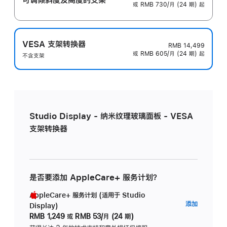
或 RMB 730/月 (24 期) 起
VESA 支架转换器
RMB 14,499
或 RMB 605/月 (24 期) 起
不含支架
Studio Display - 纳米纹理玻璃面板 - VESA
支架转换器
是否要添加 AppleCare+ 服务计划？
AppleCare+ 服务计划 (适用于 Studio
AppleC
添加
Display)
服
RMB 1,249
或
RMB 53/月 (24 期)