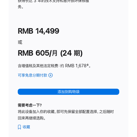
务
获得长达 3 年的技术支持和意外损坏保修服
务。
计
划
(适
RMB 14,499
用
于
或
Studio
RMB 605/月 (24 期)
Display
含增值税及其他法定税费
：约 RMB 1,678
脚
‡。
注
可享免息分期付款
(Studio
Display
-
添加到购物袋
纳
米
需要考虑一下？
纹
将此设备加入你的收藏，即可先保留全部配置选择，之后随时
理
回来再继续选购。
玻
璃
收藏
面