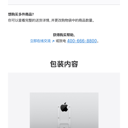
板
-
想购买多件商品？
VESA
你可以查看完整的送货详情，并更改购物袋中的商品数量。
支
架
转
获得购买帮助，
换
立即在线交流
(在
或致电
400-666-8800
。
器
新
的
窗
分
口
包装内容
期
中
付
打
款
开)
选
项)