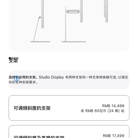
支架
选择你合用的支架。
Studio Display 有两种支架和一种支架转换器可选，以满足
展
你的各种安装需求。
开
RMB 14,499
可调倾斜度的支架
或 RMB 605/月 (24 期) 起
RMB 17,499
可调倾斜度及高‍度的支‍架