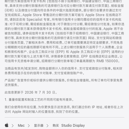
期付款方案由信用卡发卡机构 (包括但不限于招商银行、中国建设银行、中国工商银行
等，具体支持分期付款服务的可选择银行及对应分期付款方案请见付款页面)、蚂蚁金服
(花呗) 以及微信分付面向符合条件的中国大陆居民提供。部分银行会要求你通过支付
宝完成购买。Apple Store 零售店的分期付款方案可能与 Apple Store 在线商店不
同，请到店咨询 Specialist 专家。所有银行信用卡分期均需经你的信用卡发卡机构批
准；对于花呗分期，需经蚂蚁金服批准；对于微信分付分期，需经微信分付批准。如果你选
择的分期付款方案未获得信用卡发卡机构、蚂蚁金服或微信分付的批准，Apple 将不会
被告知原因。请参阅信用卡发卡机构 (包括但不限于招商银行、中国建设银行、中国工商
银行等，具体支持分期付款服务的可选择银行请见付款页面) 网站、支付宝网站和微信
分付服务页面，了解相关条件、费用和收费。订单可能需要满足特定金额要求，不同免息
分期期数对应的最低限额可能有所不同。上述分期付款服务只适用于个人消费者。企业
和教育机构客户、企业员工购买计划 (EPP) 和 Apple 员工购买计划 (EPP) 适用的分
期付款方案可能与上述方案不同，详情请参见教育商店、EPP 在线商店和企业商店。公
司信用卡无资格申请分期。招商银行分期付款单笔订单最高限额为 RMB 150000。
当商品有货并/或发货时，购物金额将计入你的信用卡、支付宝或微信分付账单。相关财
务费用将显示在你的信用卡对账单、支付宝或微信账户中。
产品按广告宣传价或标价提供分期付款服务。价格包含增值税。所有订单均可享受免费
送货服务。
此信息更新于 2026 年 7 月 30 日。
1. 重量依配置和制造工艺的不同而可能有所差异。
我们会使用你所在位置，为你更快显示送货选项。我们通过你的 IP 地址，或者你在上次
访问 Apple 网站时输入的位置信息，找到了你的位置。
Mac
显示器
购买 Studio Display