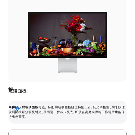
玻璃面板
两种抗反射玻璃面板可选。
标配的玻璃面板经过特别设计，反光率极低。纳米纹理
展
玻璃面板可分散反射光，从而进一步减少反光，即使在高亮光源的工作场所也能保
持出色画质。
开