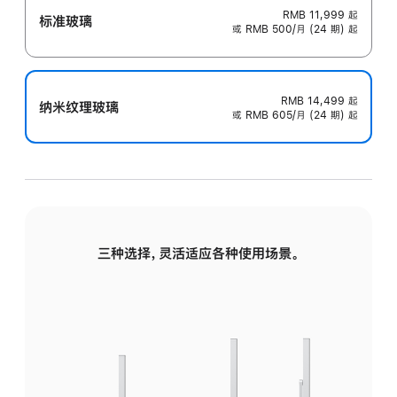
RMB 11,999
起
标准玻璃
或 RMB 500/月 (24 期) 起
RMB 14,499
起
纳米纹理玻璃
或 RMB 605/月 (24 期) 起
三种选择，灵活适应各种使用场景。
标