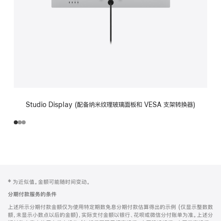
Studio Display (配备纳米纹理玻璃面板和 VESA 支架转换器)
网
脚
‡ 为近似值。金额可能随时间变动。
注
页
分期付款服务的条件
页
上述所示分期付款金额仅为使用特定期数免息分期付款估算得出的示例 (仅显示整数数
脚
额，未显示小数点以后的金额)，实际支付金额以银行、花呗或微信分付账单为准。上述分