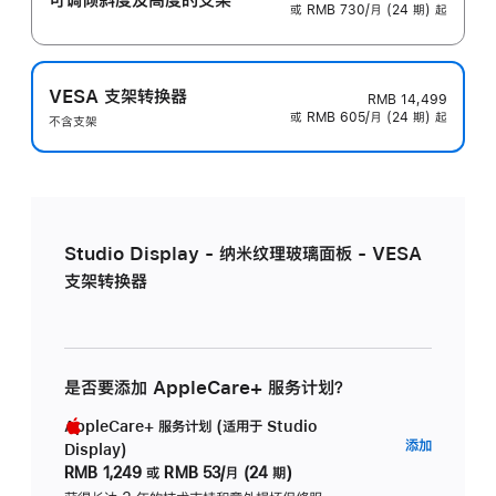
或 RMB 730/月 (24 期) 起
VESA 支架转换器
RMB 14,499
或 RMB 605/月 (24 期) 起
不含支架
Studio Display - 纳米纹理玻璃面板 - VESA
支架转换器
是否要添加 AppleCare+ 服务计划？
AppleCare+ 服务计划 (适用于 Studio
AppleC
添加
Display)
服
RMB 1,249
或
RMB 53/月 (24 期)