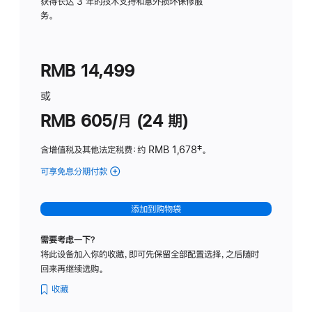
务
获得长达 3 年的技术支持和意外损坏保修服
务。
计
划
(适
RMB 14,499
用
于
或
Studio
RMB 605/月 (24 期)
Display
含增值税及其他法定税费
：约 RMB 1,678
脚
‡。
注
可享免息分期付款
(Studio
Display
-
添加到购物袋
纳
米
需要考虑一下？
纹
将此设备加入你的收藏，即可先保留全部配置选择，之后随时
理
回来再继续选购。
玻
璃
收藏
面