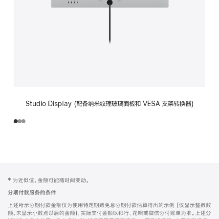
Studio Display (配备纳米纹理玻璃面板和 VESA 支架转换器)
网
脚
‡ 为近似值。金额可能随时间变动。
注
页
分期付款服务的条件
页
上述所示分期付款金额仅为使用特定期数免息分期付款估算得出的示例 (仅显示整数数
脚
额，未显示小数点以后的金额)，实际支付金额以银行、花呗或微信分付账单为准。上述分