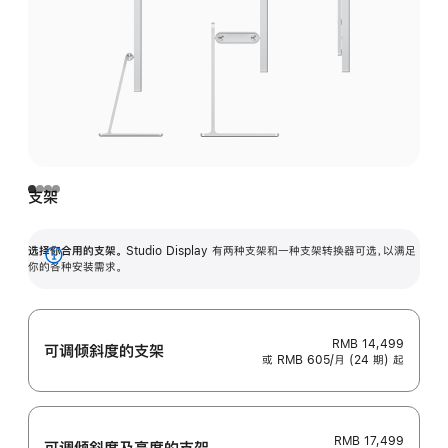
支架
选择你合用的支架。
Studio Display 有两种支架和一种支架转换器可选，以满足
展
你的各种安装需求。
开
RMB 14,499
可调倾斜度的支架
或 RMB 605/月 (24 期) 起
RMB 17,499
可调倾斜度及高‍度的支‍架