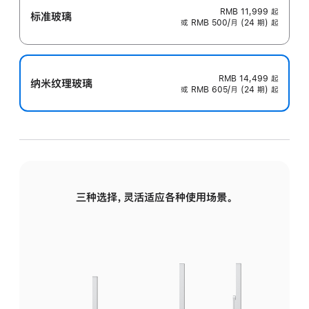
RMB 11,999
起
标准玻璃
或 RMB 500/月 (24 期) 起
RMB 14,499
起
纳米纹理玻璃
或 RMB 605/月 (24 期) 起
三种选择，灵活适应各种使用场景。
标