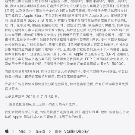
期付款方案由信用卡发卡机构 (包括但不限于招商银行、中国建设银行、中国工商银行
等，具体支持分期付款服务的可选择银行及对应分期付款方案请见付款页面)、蚂蚁金服
(花呗) 以及微信分付面向符合条件的中国大陆居民提供。部分银行会要求你通过支付
宝完成购买。Apple Store 零售店的分期付款方案可能与 Apple Store 在线商店不
同，请到店咨询 Specialist 专家。所有银行信用卡分期均需经你的信用卡发卡机构批
准；对于花呗分期，需经蚂蚁金服批准；对于微信分付分期，需经微信分付批准。如果你选
择的分期付款方案未获得信用卡发卡机构、蚂蚁金服或微信分付的批准，Apple 将不会
被告知原因。请参阅信用卡发卡机构 (包括但不限于招商银行、中国建设银行、中国工商
银行等，具体支持分期付款服务的可选择银行请见付款页面) 网站、支付宝网站和微信
分付服务页面，了解相关条件、费用和收费。订单可能需要满足特定金额要求，不同免息
分期期数对应的最低限额可能有所不同。上述分期付款服务只适用于个人消费者。企业
和教育机构客户、企业员工购买计划 (EPP) 和 Apple 员工购买计划 (EPP) 适用的分
期付款方案可能与上述方案不同，详情请参见教育商店、EPP 在线商店和企业商店。公
司信用卡无资格申请分期。招商银行分期付款单笔订单最高限额为 RMB 150000。
当商品有货并/或发货时，购物金额将计入你的信用卡、支付宝或微信分付账单。相关财
务费用将显示在你的信用卡对账单、支付宝或微信账户中。
产品按广告宣传价或标价提供分期付款服务。价格包含增值税。所有订单均可享受免费
送货服务。
此信息更新于 2026 年 7 月 30 日。
1. 重量依配置和制造工艺的不同而可能有所差异。
我们会使用你所在位置，为你更快显示送货选项。我们通过你的 IP 地址，或者你在上次
访问 Apple 网站时输入的位置信息，找到了你的位置。
Mac
显示器
购买 Studio Display