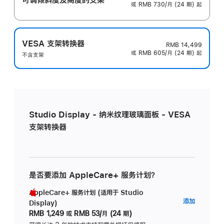
或 RMB 730/月 (24 期) 起
VESA 支架转换器
RMB 14,499
或 RMB 605/月 (24 期) 起
不含支架
Studio Display - 纳米纹理玻璃面板 - VESA
支架转换器
是否要添加 AppleCare+ 服务计划？
AppleCare+ 服务计划 (适用于 Studio
AppleC
添加
Display)
服
RMB 1,249
或
RMB 53/月 (24 期)