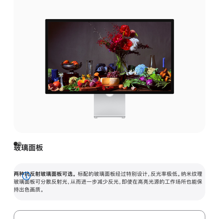
玻璃面板
两种抗反射玻璃面板可选。
标配的玻璃面板经过特别设计，反光率极低。纳米纹理
展
玻璃面板可分散反射光，从而进一步减少反光，即使在高亮光源的工作场所也能保
持出色画质。
开