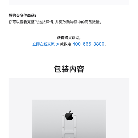
板
-
想购买多件商品？
VESA
你可以查看完整的送货详情，并更改购物袋中的商品数量。
支
架
转
获得购买帮助，
换
立即在线交流
(在
或致电
400-666-8800
。
器
新
的
窗
分
口
包装内容
期
中
付
打
款
开)
选
项)