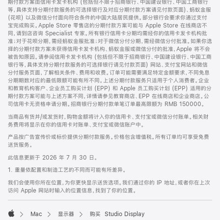
期付款方案由信用卡发卡机构 (包括但不限于招商银行、中国建设银行、中国工商银行
等，具体支持分期付款服务的可选择银行及对应分期付款方案请见付款页面)、蚂蚁金服
(花呗) 以及微信分付面向符合条件的中国大陆居民提供。部分银行会要求你通过支付
宝完成购买。Apple Store 零售店的分期付款方案可能与 Apple Store 在线商店不
同，请到店咨询 Specialist 专家。所有银行信用卡分期均需经你的信用卡发卡机构批
准；对于花呗分期，需经蚂蚁金服批准；对于微信分付分期，需经微信分付批准。如果你选
择的分期付款方案未获得信用卡发卡机构、蚂蚁金服或微信分付的批准，Apple 将不会
被告知原因。请参阅信用卡发卡机构 (包括但不限于招商银行、中国建设银行、中国工商
银行等，具体支持分期付款服务的可选择银行请见付款页面) 网站、支付宝网站和微信
分付服务页面，了解相关条件、费用和收费。订单可能需要满足特定金额要求，不同免息
分期期数对应的最低限额可能有所不同。上述分期付款服务只适用于个人消费者。企业
和教育机构客户、企业员工购买计划 (EPP) 和 Apple 员工购买计划 (EPP) 适用的分
期付款方案可能与上述方案不同，详情请参见教育商店、EPP 在线商店和企业商店。公
司信用卡无资格申请分期。招商银行分期付款单笔订单最高限额为 RMB 150000。
当商品有货并/或发货时，购物金额将计入你的信用卡、支付宝或微信分付账单。相关财
务费用将显示在你的信用卡对账单、支付宝或微信账户中。
产品按广告宣传价或标价提供分期付款服务。价格包含增值税。所有订单均可享受免费
送货服务。
此信息更新于 2026 年 7 月 30 日。
1. 重量依配置和制造工艺的不同而可能有所差异。
我们会使用你所在位置，为你更快显示送货选项。我们通过你的 IP 地址，或者你在上次
访问 Apple 网站时输入的位置信息，找到了你的位置。
Mac
显示器
购买 Studio Display