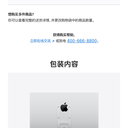
板
-
想购买多件商品？
VESA
你可以查看完整的送货详情，并更改购物袋中的商品数量。
支
架
转
获得购买帮助，
换
立即在线交流
(在
或致电
400-666-8800
。
器
新
的
窗
分
口
包装内容
期
中
付
打
款
开)
选
项)