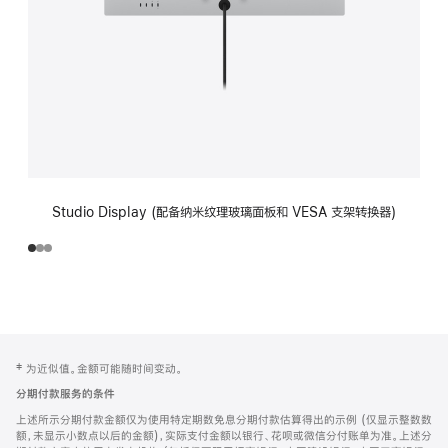
Studio Display (配备纳米纹理玻璃面板和 VESA 支架转换器)
网
脚
‡ 为近似值。金额可能随时间变动。
注
页
分期付款服务的条件
页
上述所示分期付款金额仅为使用特定期数免息分期付款估算得出的示例 (仅显示整数数
脚
额，未显示小数点以后的金额)，实际支付金额以银行、花呗或微信分付账单为准。上述分