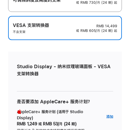
或 RMB 730/月 (24 期) 起
VESA 支架转换器
RMB 14,499
或 RMB 605/月 (24 期) 起
不含支架
Studio Display - 纳米纹理玻璃面板 - VESA
支架转换器
是否要添加 AppleCare+ 服务计划？
AppleCare+ 服务计划 (适用于 Studio
AppleC
添加
Display)
服
RMB 1,249
或
RMB 53/月 (24 期)