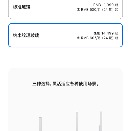
RMB 11,999
起
标准玻璃
或 RMB 500/月 (24 期) 起
RMB 14,499
起
纳米纹理玻璃
或 RMB 605/月 (24 期) 起
三种选择，灵活适应各种使用场景。
标