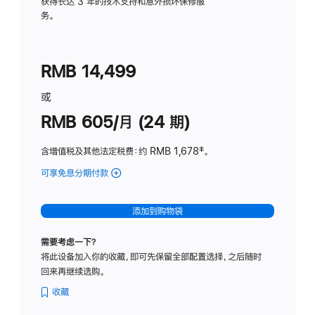
务
获得长达 3 年的技术支持和意外损坏保修服
务。
计
划
(适
RMB 14,499
用
于
或
Studio
RMB 605/月 (24 期)
Display
含增值税及其他法定税费
：约 RMB 1,678
脚
‡。
注
可享免息分期付款
(Studio
Display
-
添加到购物袋
纳
米
需要考虑一下？
纹
将此设备加入你的收藏，即可先保留全部配置选择，之后随时
理
回来再继续选购。
玻
璃
收藏
面