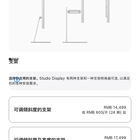
支架
选择你合用的支架。
Studio Display 有两种支架和一种支架转换器可选，以满足
展
你的各种安装需求。
开
RMB 14,499
可调倾斜度的支架
或 RMB 605/月 (24 期) 起
RMB 17,499
可调倾斜度及高‍度的支‍架