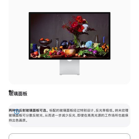
玻璃面板
两种抗反射玻璃面板可选。
标配的玻璃面板经过特别设计，反光率极低。纳米纹理
展
玻璃面板可分散反射光，从而进一步减少反光，即使在高亮光源的工作场所也能保
持出色画质。
开