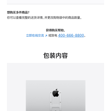
板
-
想购买多件商品？
VESA
你可以查看完整的送货详情，并更改购物袋中的商品数量。
支
架
转
获得购买帮助，
换
立即在线交流
(在
或致电
400-666-8800
。
器
新
的
窗
分
口
包装内容
期
中
付
打
款
开)
选
项)