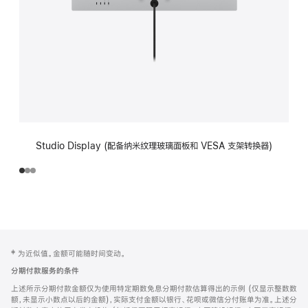
Studio Display (配备纳米纹理玻璃面板和 VESA 支架转换器)
网
脚
‡ 为近似值。金额可能随时间变动。
注
页
分期付款服务的条件
页
上述所示分期付款金额仅为使用特定期数免息分期付款估算得出的示例 (仅显示整数数
脚
额，未显示小数点以后的金额)，实际支付金额以银行、花呗或微信分付账单为准。上述分