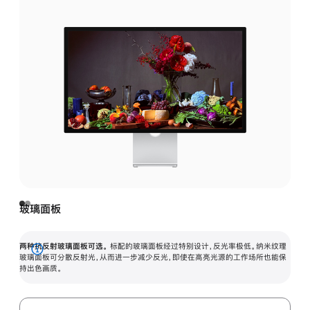
玻璃面板
两种抗反射玻璃面板可选。
标配的玻璃面板经过特别设计，反光率极低。纳米纹理
展
玻璃面板可分散反射光，从而进一步减少反光，即使在高亮光源的工作场所也能保
持出色画质。
开