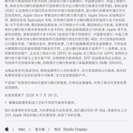
期付款方案由信用卡发卡机构 (包括但不限于招商银行、中国建设银行、中国工商银行
等，具体支持分期付款服务的可选择银行及对应分期付款方案请见付款页面)、蚂蚁金服
(花呗) 以及微信分付面向符合条件的中国大陆居民提供。部分银行会要求你通过支付
宝完成购买。Apple Store 零售店的分期付款方案可能与 Apple Store 在线商店不
同，请到店咨询 Specialist 专家。所有银行信用卡分期均需经你的信用卡发卡机构批
准；对于花呗分期，需经蚂蚁金服批准；对于微信分付分期，需经微信分付批准。如果你选
择的分期付款方案未获得信用卡发卡机构、蚂蚁金服或微信分付的批准，Apple 将不会
被告知原因。请参阅信用卡发卡机构 (包括但不限于招商银行、中国建设银行、中国工商
银行等，具体支持分期付款服务的可选择银行请见付款页面) 网站、支付宝网站和微信
分付服务页面，了解相关条件、费用和收费。订单可能需要满足特定金额要求，不同免息
分期期数对应的最低限额可能有所不同。上述分期付款服务只适用于个人消费者。企业
和教育机构客户、企业员工购买计划 (EPP) 和 Apple 员工购买计划 (EPP) 适用的分
期付款方案可能与上述方案不同，详情请参见教育商店、EPP 在线商店和企业商店。公
司信用卡无资格申请分期。招商银行分期付款单笔订单最高限额为 RMB 150000。
当商品有货并/或发货时，购物金额将计入你的信用卡、支付宝或微信分付账单。相关财
务费用将显示在你的信用卡对账单、支付宝或微信账户中。
产品按广告宣传价或标价提供分期付款服务。价格包含增值税。所有订单均可享受免费
送货服务。
此信息更新于 2026 年 7 月 30 日。
1. 重量依配置和制造工艺的不同而可能有所差异。
我们会使用你所在位置，为你更快显示送货选项。我们通过你的 IP 地址，或者你在上次
访问 Apple 网站时输入的位置信息，找到了你的位置。
Mac
显示器
购买 Studio Display