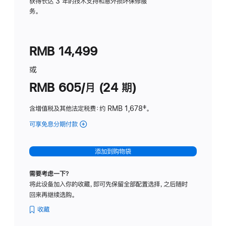
务
获得长达 3 年的技术支持和意外损坏保修服
务。
计
划
(适
RMB 14,499
用
于
或
Studio
RMB 605/月 (24 期)
Display
含增值税及其他法定税费
：约 RMB 1,678
脚
‡。
注
可享免息分期付款
(Studio
Display
-
添加到购物袋
纳
米
需要考虑一下？
纹
将此设备加入你的收藏，即可先保留全部配置选择，之后随时
理
回来再继续选购。
玻
璃
收藏
面