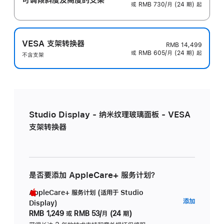
或 RMB 730/月 (24 期) 起
VESA 支架转换器
RMB 14,499
或 RMB 605/月 (24 期) 起
不含支架
Studio Display - 纳米纹理玻璃面板 - VESA
支架转换器
是否要添加 AppleCare+ 服务计划？
AppleCare+ 服务计划 (适用于 Studio
AppleC
添加
Display)
服
RMB 1,249
或
RMB 53/月 (24 期)