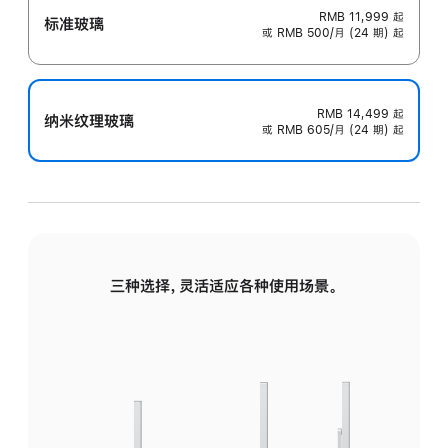
RMB 11,999
起
标准玻璃
或 RMB 500/月 (24 期) 起
RMB 14,499
起
纳米纹理玻璃
或 RMB 605/月 (24 期) 起
三种选择，灵活适应各种使用场景。
标