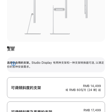
支架
选择你合用的支架。
Studio Display 有两种支架和一种支架转换器可选，以满足
展
你的各种安装需求。
开
RMB 14,499
可调倾斜度的支架
或 RMB 605/月 (24 期) 起
RMB 17,499
可调倾斜度及高‍度的支‍架