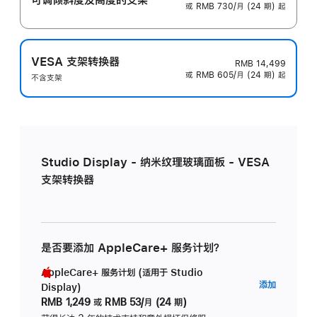
或 RMB 730/月 (24 期) 起
VESA 支架转换器
RMB 14,499
或 RMB 605/月 (24 期) 起
不含支架
Studio Display - 纳米纹理玻璃面板 - VESA
支架转换器
是否要添加 AppleCare+ 服务计划？
AppleCare+ 服务计划 (适用于 Studio
AppleC
添加
Display)
服
RMB 1,249
或
RMB 53/月 (24 期)