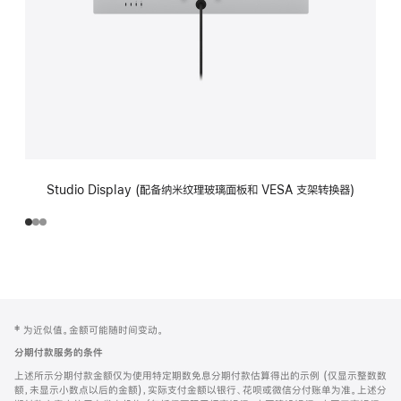
Studio Display (配备纳米纹理玻璃面板和 VESA 支架转换器)
网
脚
‡ 为近似值。金额可能随时间变动。
注
页
分期付款服务的条件
页
上述所示分期付款金额仅为使用特定期数免息分期付款估算得出的示例 (仅显示整数数
脚
额，未显示小数点以后的金额)，实际支付金额以银行、花呗或微信分付账单为准。上述分