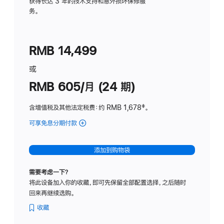
务
获得长达 3 年的技术支持和意外损坏保修服
务。
计
划
(适
RMB 14,499
用
于
或
Studio
RMB 605/月 (24 期)
Display
含增值税及其他法定税费
：约 RMB 1,678
脚
‡。
注
可享免息分期付款
(Studio
Display
-
添加到购物袋
纳
米
需要考虑一下？
纹
将此设备加入你的收藏，即可先保留全部配置选择，之后随时
理
回来再继续选购。
玻
璃
收藏
面