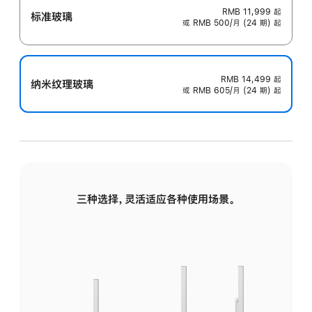
RMB 11,999
起
标准玻璃
或 RMB 500/月 (24 期) 起
RMB 14,499
起
纳米纹理玻璃
或 RMB 605/月 (24 期) 起
三种选择，灵活适应各种使用场景。
标