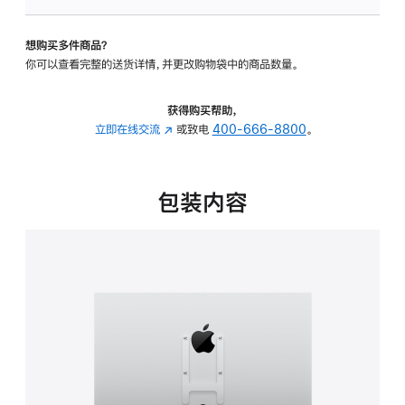
板
-
想购买多件商品？
VESA
你可以查看完整的送货详情，并更改购物袋中的商品数量。
支
架
转
获得购买帮助，
换
立即在线交流
(在
或致电
400-666-8800
。
器
新
的
窗
分
口
包装内容
期
中
付
打
款
开)
选
项)