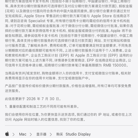
期付款方案由信用卡发卡机构 (包括但不限于招商银行、中国建设银行、中国工商银行
等，具体支持分期付款服务的可选择银行及对应分期付款方案请见付款页面)、蚂蚁金服
(花呗) 以及微信分付面向符合条件的中国大陆居民提供。部分银行会要求你通过支付
宝完成购买。Apple Store 零售店的分期付款方案可能与 Apple Store 在线商店不
同，请到店咨询 Specialist 专家。所有银行信用卡分期均需经你的信用卡发卡机构批
准；对于花呗分期，需经蚂蚁金服批准；对于微信分付分期，需经微信分付批准。如果你选
择的分期付款方案未获得信用卡发卡机构、蚂蚁金服或微信分付的批准，Apple 将不会
被告知原因。请参阅信用卡发卡机构 (包括但不限于招商银行、中国建设银行、中国工商
银行等，具体支持分期付款服务的可选择银行请见付款页面) 网站、支付宝网站和微信
分付服务页面，了解相关条件、费用和收费。订单可能需要满足特定金额要求，不同免息
分期期数对应的最低限额可能有所不同。上述分期付款服务只适用于个人消费者。企业
和教育机构客户、企业员工购买计划 (EPP) 和 Apple 员工购买计划 (EPP) 适用的分
期付款方案可能与上述方案不同，详情请参见教育商店、EPP 在线商店和企业商店。公
司信用卡无资格申请分期。招商银行分期付款单笔订单最高限额为 RMB 150000。
当商品有货并/或发货时，购物金额将计入你的信用卡、支付宝或微信分付账单。相关财
务费用将显示在你的信用卡对账单、支付宝或微信账户中。
产品按广告宣传价或标价提供分期付款服务。价格包含增值税。所有订单均可享受免费
送货服务。
此信息更新于 2026 年 7 月 30 日。
1. 重量依配置和制造工艺的不同而可能有所差异。
我们会使用你所在位置，为你更快显示送货选项。我们通过你的 IP 地址，或者你在上次
访问 Apple 网站时输入的位置信息，找到了你的位置。
Mac
显示器
购买 Studio Display