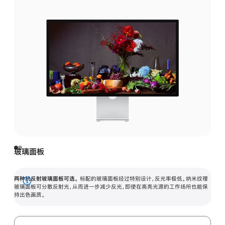
玻璃面板
两种抗反射玻璃面板可选。
标配的玻璃面板经过特别设计，反光率极低。纳米纹理
展
玻璃面板可分散反射光，从而进一步减少反光，即使在高亮光源的工作场所也能保
持出色画质。
开