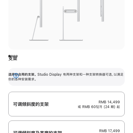
支架
选择你合用的支架。
Studio Display 有两种支架和一种支架转换器可选，以满足
展
你的各种安装需求。
开
RMB 14,499
可调倾斜度的支架
或 RMB 605/月 (24 期) 起
RMB 17,499
可调倾斜度及高‍度的支‍架