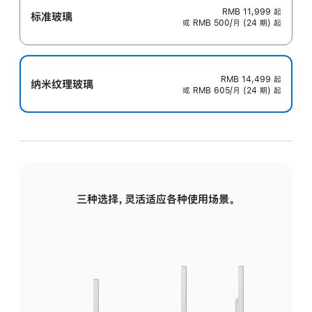
RMB 11,999
起
标准玻璃
或 RMB 500/月 (24 期) 起
RMB 14,499
起
纳米纹理玻璃
或 RMB 605/月 (24 期) 起
三种选择，灵活适应各种使用场景。
标