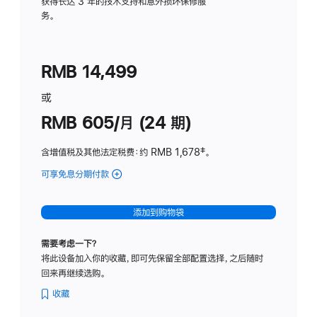
务
获得长达 3 年的技术支持和意外损坏保修服
务。
计
划
(适
RMB 14,499
用
于
或
Studio
RMB 605/月 (24 期)
Display
含增值税及其他法定税费
：约 RMB 1,678
脚
‡。
注
可享免息分期付款
(Studio
Display
-
添加到购物袋
纳
米
需要考虑一下？
纹
将此设备加入你的收藏，即可先保留全部配置选择，之后随时
理
回来再继续选购。
玻
璃
收藏
面