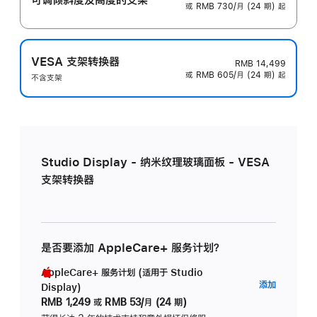
或 RMB 730/月 (24 期) 起
VESA 支架转换器
RMB 14,499
或 RMB 605/月 (24 期) 起
不含支架
Studio Display - 纳米纹理玻璃面板 - VESA
支架转换器
是否要添加 AppleCare+ 服务计划？
AppleCare+ 服务计划 (适用于 Studio
AppleC
添加
Display)
服
RMB 1,249
或
RMB 53/月 (24 期)