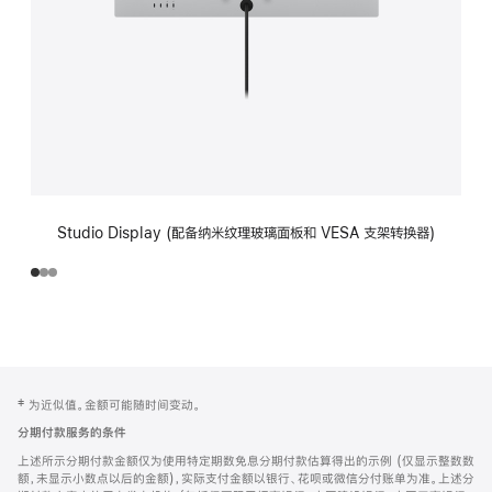
Studio Display (配备纳米纹理玻璃面板和 VESA 支架转换器)
网
脚
‡ 为近似值。金额可能随时间变动。
注
页
分期付款服务的条件
页
上述所示分期付款金额仅为使用特定期数免息分期付款估算得出的示例 (仅显示整数数
脚
额，未显示小数点以后的金额)，实际支付金额以银行、花呗或微信分付账单为准。上述分