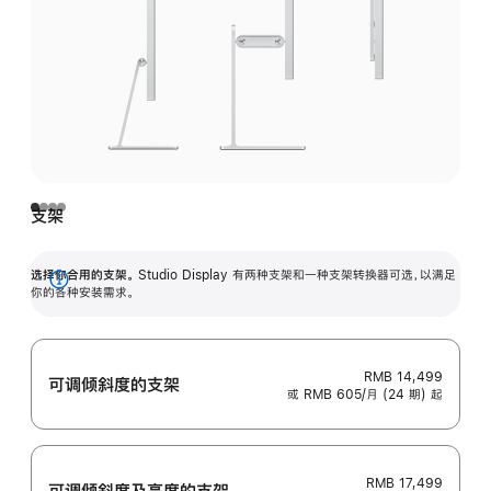
支架
选择你合用的支架。
Studio Display 有两种支架和一种支架转换器可选，以满足
展
你的各种安装需求。
开
RMB 14,499
可调倾斜度的支架
或 RMB 605/月 (24 期) 起
RMB 17,499
可调倾斜度及高‍度的支‍架