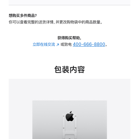
板
-
想购买多件商品？
VESA
你可以查看完整的送货详情，并更改购物袋中的商品数量。
支
架
转
获得购买帮助，
换
立即在线交流
(在
或致电
400-666-8800
。
器
新
的
窗
分
口
包装内容
期
中
付
打
款
开)
选
项)