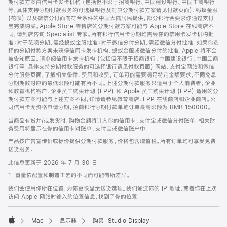
期付款方案由信用卡发卡机构 (包括但不限于招商银行、中国建设银行、中国工商银行
等，具体支持分期付款服务的可选择银行及对应分期付款方案请见付款页面)、蚂蚁金服
(花呗) 以及微信分付面向符合条件的中国大陆居民提供。部分银行会要求你通过支付
宝完成购买。Apple Store 零售店的分期付款方案可能与 Apple Store 在线商店不
同，请到店咨询 Specialist 专家。所有银行信用卡分期均需经你的信用卡发卡机构批
准；对于花呗分期，需经蚂蚁金服批准；对于微信分付分期，需经微信分付批准。如果你选
择的分期付款方案未获得信用卡发卡机构、蚂蚁金服或微信分付的批准，Apple 将不会
被告知原因。请参阅信用卡发卡机构 (包括但不限于招商银行、中国建设银行、中国工商
银行等，具体支持分期付款服务的可选择银行请见付款页面) 网站、支付宝网站和微信
分付服务页面，了解相关条件、费用和收费。订单可能需要满足特定金额要求，不同免息
分期期数对应的最低限额可能有所不同。上述分期付款服务只适用于个人消费者。企业
和教育机构客户、企业员工购买计划 (EPP) 和 Apple 员工购买计划 (EPP) 适用的分
期付款方案可能与上述方案不同，详情请参见教育商店、EPP 在线商店和企业商店。公
司信用卡无资格申请分期。招商银行分期付款单笔订单最高限额为 RMB 150000。
当商品有货并/或发货时，购物金额将计入你的信用卡、支付宝或微信分付账单。相关财
务费用将显示在你的信用卡对账单、支付宝或微信账户中。
产品按广告宣传价或标价提供分期付款服务。价格包含增值税。所有订单均可享受免费
送货服务。
此信息更新于 2026 年 7 月 30 日。
1. 重量依配置和制造工艺的不同而可能有所差异。
我们会使用你所在位置，为你更快显示送货选项。我们通过你的 IP 地址，或者你在上次
访问 Apple 网站时输入的位置信息，找到了你的位置。
Mac
显示器
购买 Studio Display