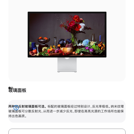
玻璃面板
两种抗反射玻璃面板可选。
标配的玻璃面板经过特别设计，反光率极低。纳米纹理
展
玻璃面板可分散反射光，从而进一步减少反光，即使在高亮光源的工作场所也能保
持出色画质。
开