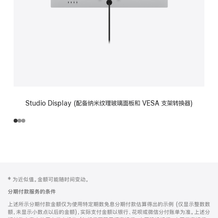
Studio Display (配备纳米纹理玻璃面板和 VESA 支架转换器)
网
脚
‡ 为近似值。金额可能随时间变动。
注
页
分期付款服务的条件
页
上述所示分期付款金额仅为使用特定期数免息分期付款估算得出的示例 (仅显示整数数
脚
额，未显示小数点以后的金额)，实际支付金额以银行、花呗或微信分付账单为准。上述分