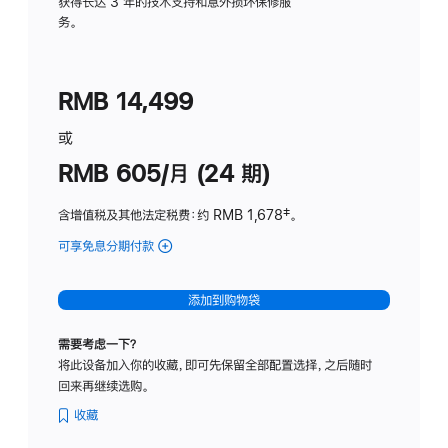
务
获得长达 3 年的技术支持和意外损坏保修服
务。
计
划
(适
RMB 14,499
用
于
或
Studio
RMB 605/月 (24 期)
Display
含增值税及其他法定税费
：约 RMB 1,678
脚
‡。
注
可享免息分期付款
(Studio
Display
-
添加到购物袋
纳
米
需要考虑一下？
纹
将此设备加入你的收藏，即可先保留全部配置选择，之后随时
理
回来再继续选购。
玻
璃
收藏
面