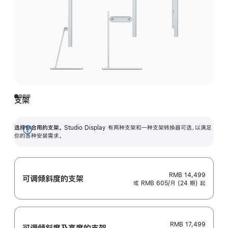
支架
选择你合用的支架。
Studio Display 有两种支架和一种支架转换器可选，以满足
展
你的各种安装需求。
开
RMB 14,499
可调倾斜度的支架
或 RMB 605/月 (24 期) 起
RMB 17,499
可调倾斜度及高‍度的支‍架