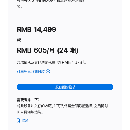
务
获得长达 3 年的技术支持和意外损坏保修服
务。
计
划
(适
RMB 14,499
用
于
或
Studio
RMB 605/月 (24 期)
Display
含增值税及其他法定税费
：约 RMB 1,678
脚
‡。
注
可享免息分期付款
(Studio
Display
-
添加到购物袋
纳
米
需要考虑一下？
纹
将此设备加入你的收藏，即可先保留全部配置选择，之后随时
理
回来再继续选购。
玻
璃
收藏
面