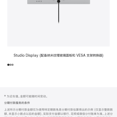
Studio Display (配备纳米纹理玻璃面板和 VESA 支架转换器)
网
脚
‡ 为近似值。金额可能随时间变动。
注
页
分期付款服务的条件
页
上述所示分期付款金额仅为使用特定期数免息分期付款估算得出的示例 (仅显示整数数
脚
额，未显示小数点以后的金额)，实际支付金额以银行、花呗或微信分付账单为准。上述分