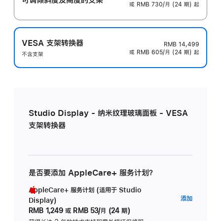
或 RMB 730/月 (24 期) 起
VESA 支架转换器
RMB 14,499
或 RMB 605/月 (24 期) 起
不含支架
Studio Display - 纳米纹理玻璃面板 - VESA
支架转换器
是否要添加 AppleCare+ 服务计划？
AppleCare+ 服务计划 (适用于 Studio
AppleC
添加
Display)
服
RMB 1,249
或
RMB 53/月 (24 期)