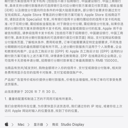
期付款方案由信用卡发卡机构 (包括但不限于招商银行、中国建设银行、中国工商银行
等，具体支持分期付款服务的可选择银行及对应分期付款方案请见付款页面)、蚂蚁金服
(花呗) 以及微信分付面向符合条件的中国大陆居民提供。部分银行会要求你通过支付
宝完成购买。Apple Store 零售店的分期付款方案可能与 Apple Store 在线商店不
同，请到店咨询 Specialist 专家。所有银行信用卡分期均需经你的信用卡发卡机构批
准；对于花呗分期，需经蚂蚁金服批准；对于微信分付分期，需经微信分付批准。如果你选
择的分期付款方案未获得信用卡发卡机构、蚂蚁金服或微信分付的批准，Apple 将不会
被告知原因。请参阅信用卡发卡机构 (包括但不限于招商银行、中国建设银行、中国工商
银行等，具体支持分期付款服务的可选择银行请见付款页面) 网站、支付宝网站和微信
分付服务页面，了解相关条件、费用和收费。订单可能需要满足特定金额要求，不同免息
分期期数对应的最低限额可能有所不同。上述分期付款服务只适用于个人消费者。企业
和教育机构客户、企业员工购买计划 (EPP) 和 Apple 员工购买计划 (EPP) 适用的分
期付款方案可能与上述方案不同，详情请参见教育商店、EPP 在线商店和企业商店。公
司信用卡无资格申请分期。招商银行分期付款单笔订单最高限额为 RMB 150000。
当商品有货并/或发货时，购物金额将计入你的信用卡、支付宝或微信分付账单。相关财
务费用将显示在你的信用卡对账单、支付宝或微信账户中。
产品按广告宣传价或标价提供分期付款服务。价格包含增值税。所有订单均可享受免费
送货服务。
此信息更新于 2026 年 7 月 30 日。
1. 重量依配置和制造工艺的不同而可能有所差异。
我们会使用你所在位置，为你更快显示送货选项。我们通过你的 IP 地址，或者你在上次
访问 Apple 网站时输入的位置信息，找到了你的位置。
Mac
显示器
购买 Studio Display