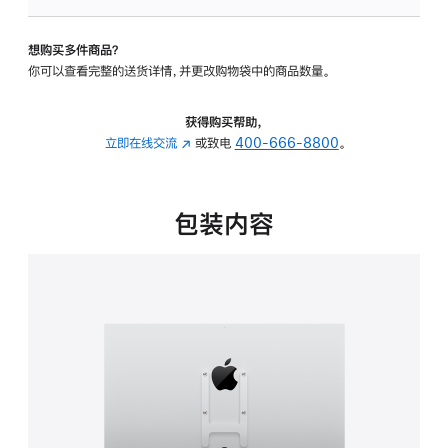
板
-
想购买多件商品？
VESA
你可以查看完整的送货详情，并更改购物袋中的商品数量。
支
架
转
获得购买帮助，
换
立即在线交流
(在
或致电
400-666-8800
。
器
新
的
窗
分
口
包装内容
期
中
付
打
款
开)
选
项)