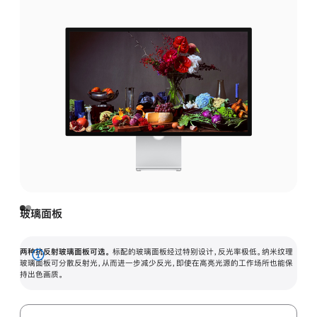
玻璃面板
两种抗反射玻璃面板可选。
标配的玻璃面板经过特别设计，反光率极低。纳米纹理
展
玻璃面板可分散反射光，从而进一步减少反光，即使在高亮光源的工作场所也能保
持出色画质。
开