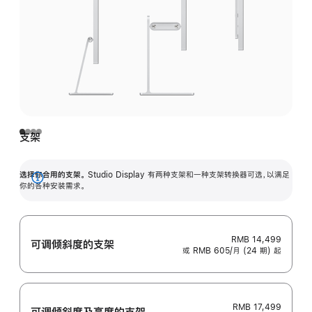
支架
选择你合用的支架。
Studio Display 有两种支架和一种支架转换器可选，以满足
展
你的各种安装需求。
开
RMB 14,499
可调倾斜度的支架
或 RMB 605/月 (24 期) 起
RMB 17,499
可调倾斜度及高‍度的支‍架