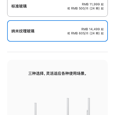
RMB 11,999
起
标准玻璃
或 RMB 500/月 (24 期) 起
RMB 14,499
起
纳米纹理玻璃
或 RMB 605/月 (24 期) 起
三种选择，灵活适应各种使用场景。
标