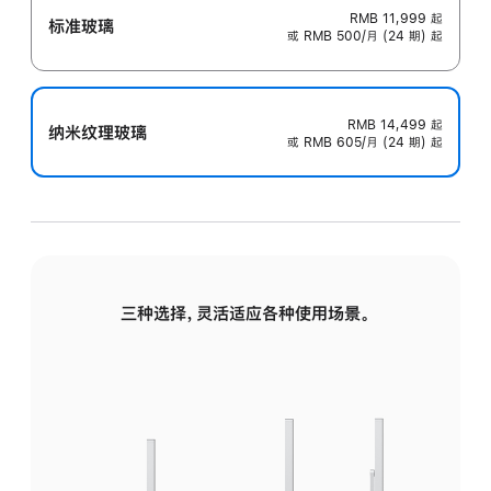
RMB 11,999
起
标准玻璃
或 RMB 500/月 (24 期) 起
RMB 14,499
起
纳米纹理玻璃
或 RMB 605/月 (24 期) 起
三种选择，灵活适应各种使用场景。
标