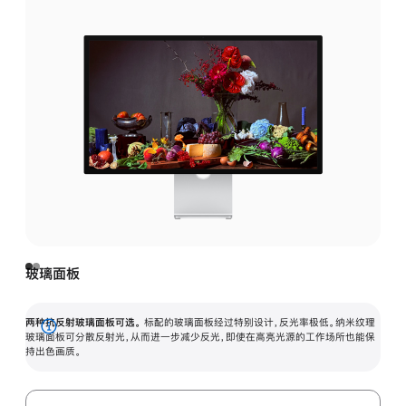
玻璃面板
两种抗反射玻璃面板可选。
标配的玻璃面板经过特别设计，反光率极低。纳米纹理
展
玻璃面板可分散反射光，从而进一步减少反光，即使在高亮光源的工作场所也能保
持出色画质。
开