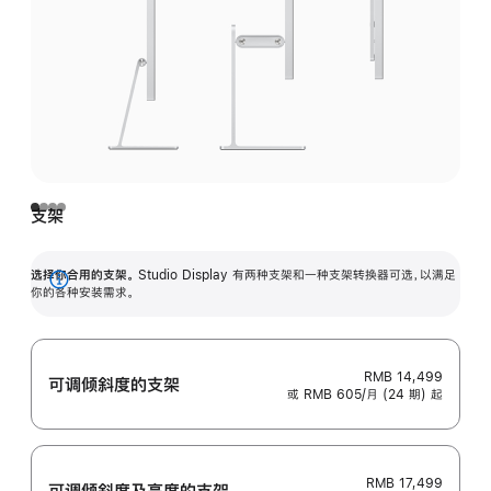
支架
选择你合用的支架。
Studio Display 有两种支架和一种支架转换器可选，以满足
展
你的各种安装需求。
开
RMB 14,499
可调倾斜度的支架
或 RMB 605/月 (24 期) 起
RMB 17,499
可调倾斜度及高‍度的支‍架