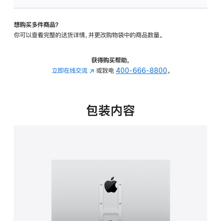
板
-
想购买多件商品？
VESA
你可以查看完整的送货详情，并更改购物袋中的商品数量。
支
架
转
获得购买帮助，
换
立即在线交流
(在
或致电
400-666-8800
。
器
新
的
窗
分
口
包装内容
期
中
付
打
款
开)
选
项)