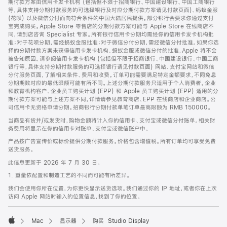
期付款方案由信用卡发卡机构 (包括但不限于招商银行、中国建设银行、中国工商银行
等，具体支持分期付款服务的可选择银行及对应分期付款方案请见付款页面)、蚂蚁金服
(花呗) 以及微信分付面向符合条件的中国大陆居民提供。部分银行会要求你通过支付
宝完成购买。Apple Store 零售店的分期付款方案可能与 Apple Store 在线商店不
同，请到店咨询 Specialist 专家。所有银行信用卡分期均需经你的信用卡发卡机构批
准；对于花呗分期，需经蚂蚁金服批准；对于微信分付分期，需经微信分付批准。如果你选
择的分期付款方案未获得信用卡发卡机构、蚂蚁金服或微信分付的批准，Apple 将不会
被告知原因。请参阅信用卡发卡机构 (包括但不限于招商银行、中国建设银行、中国工商
银行等，具体支持分期付款服务的可选择银行请见付款页面) 网站、支付宝网站和微信
分付服务页面，了解相关条件、费用和收费。订单可能需要满足特定金额要求，不同免息
分期期数对应的最低限额可能有所不同。上述分期付款服务只适用于个人消费者。企业
和教育机构客户、企业员工购买计划 (EPP) 和 Apple 员工购买计划 (EPP) 适用的分
期付款方案可能与上述方案不同，详情请参见教育商店、EPP 在线商店和企业商店。公
司信用卡无资格申请分期。招商银行分期付款单笔订单最高限额为 RMB 150000。
当商品有货并/或发货时，购物金额将计入你的信用卡、支付宝或微信分付账单。相关财
务费用将显示在你的信用卡对账单、支付宝或微信账户中。
产品按广告宣传价或标价提供分期付款服务。价格包含增值税。所有订单均可享受免费
送货服务。
此信息更新于 2026 年 7 月 30 日。
1. 重量依配置和制造工艺的不同而可能有所差异。
我们会使用你所在位置，为你更快显示送货选项。我们通过你的 IP 地址，或者你在上次
访问 Apple 网站时输入的位置信息，找到了你的位置。
Mac
显示器
购买 Studio Display