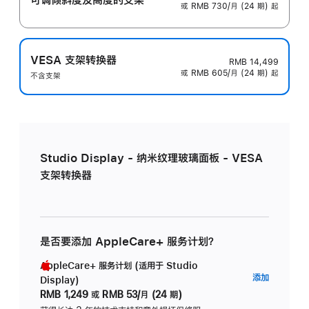
或 RMB 730/月 (24 期) 起
VESA 支架转换器
RMB 14,499
或 RMB 605/月 (24 期) 起
不含支架
Studio Display - 纳米纹理玻璃面板 - VESA
支架转换器
是否要添加 AppleCare+ 服务计划？
AppleCare+ 服务计划 (适用于 Studio
AppleC
添加
Display)
服
RMB 1,249
或
RMB 53/月 (24 期)