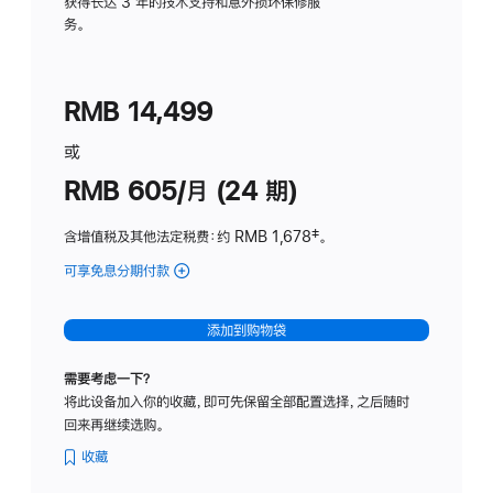
务
获得长达 3 年的技术支持和意外损坏保修服
务。
计
划
(适
RMB 14,499
用
于
或
Studio
RMB 605/月 (24 期)
Display
含增值税及其他法定税费
：约 RMB 1,678
脚
‡。
注
可享免息分期付款
(Studio
Display
-
添加到购物袋
纳
米
需要考虑一下？
纹
将此设备加入你的收藏，即可先保留全部配置选择，之后随时
理
回来再继续选购。
玻
璃
收藏
面