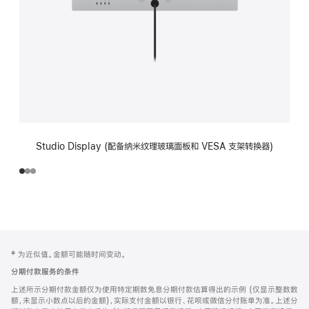
Studio Display (配备纳米纹理玻璃面板和 VESA 支架转换器)
网
脚
‡ 为近似值。金额可能随时间变动。
注
页
分期付款服务的条件
页
上述所示分期付款金额仅为使用特定期数免息分期付款估算得出的示例 (仅显示整数数
脚
额，未显示小数点以后的金额)，实际支付金额以银行、花呗或微信分付账单为准。上述分