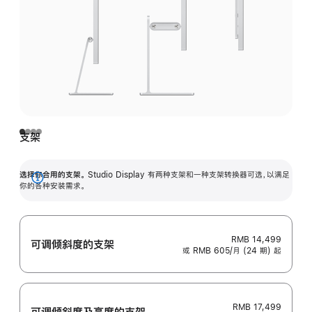
支架
选择你合用的支架。
Studio Display 有两种支架和一种支架转换器可选，以满足
展
你的各种安装需求。
开
RMB 14,499
可调倾斜度的支架
或 RMB 605/月 (24 期) 起
RMB 17,499
可调倾斜度及高‍度的支‍架