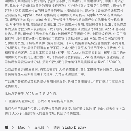
期付款方案由信用卡发卡机构 (包括但不限于招商银行、中国建设银行、中国工商银行
等，具体支持分期付款服务的可选择银行及对应分期付款方案请见付款页面)、蚂蚁金服
(花呗) 以及微信分付面向符合条件的中国大陆居民提供。部分银行会要求你通过支付
宝完成购买。Apple Store 零售店的分期付款方案可能与 Apple Store 在线商店不
同，请到店咨询 Specialist 专家。所有银行信用卡分期均需经你的信用卡发卡机构批
准；对于花呗分期，需经蚂蚁金服批准；对于微信分付分期，需经微信分付批准。如果你选
择的分期付款方案未获得信用卡发卡机构、蚂蚁金服或微信分付的批准，Apple 将不会
被告知原因。请参阅信用卡发卡机构 (包括但不限于招商银行、中国建设银行、中国工商
银行等，具体支持分期付款服务的可选择银行请见付款页面) 网站、支付宝网站和微信
分付服务页面，了解相关条件、费用和收费。订单可能需要满足特定金额要求，不同免息
分期期数对应的最低限额可能有所不同。上述分期付款服务只适用于个人消费者。企业
和教育机构客户、企业员工购买计划 (EPP) 和 Apple 员工购买计划 (EPP) 适用的分
期付款方案可能与上述方案不同，详情请参见教育商店、EPP 在线商店和企业商店。公
司信用卡无资格申请分期。招商银行分期付款单笔订单最高限额为 RMB 150000。
当商品有货并/或发货时，购物金额将计入你的信用卡、支付宝或微信分付账单。相关财
务费用将显示在你的信用卡对账单、支付宝或微信账户中。
产品按广告宣传价或标价提供分期付款服务。价格包含增值税。所有订单均可享受免费
送货服务。
此信息更新于 2026 年 7 月 30 日。
1. 重量依配置和制造工艺的不同而可能有所差异。
我们会使用你所在位置，为你更快显示送货选项。我们通过你的 IP 地址，或者你在上次
访问 Apple 网站时输入的位置信息，找到了你的位置。
Mac
显示器
购买 Studio Display