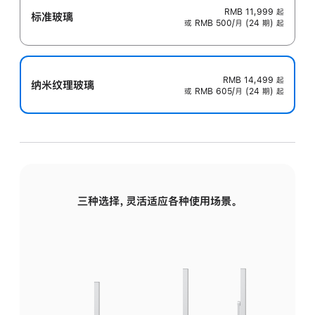
RMB 11,999
起
标准玻璃
或 RMB 500/月 (24 期) 起
RMB 14,499
起
纳米纹理玻璃
或 RMB 605/月 (24 期) 起
三种选择，灵活适应各种使用场景。
标