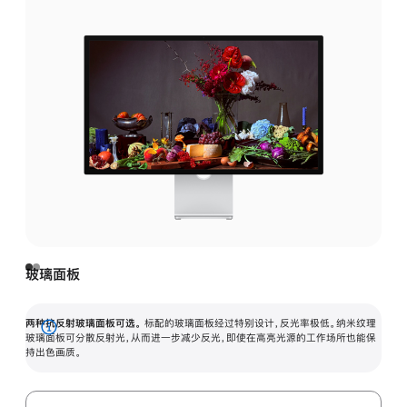
玻璃面板
两种抗反射玻璃面板可选。
标配的玻璃面板经过特别设计，反光率极低。纳米纹理
展
玻璃面板可分散反射光，从而进一步减少反光，即使在高亮光源的工作场所也能保
持出色画质。
开