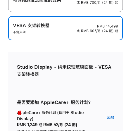
或 RMB 730/月 (24 期) 起
VESA 支架转换器
RMB 14,499
或 RMB 605/月 (24 期) 起
不含支架
Studio Display - 纳米纹理玻璃面板 - VESA
支架转换器
是否要添加 AppleCare+ 服务计划？
AppleCare+ 服务计划 (适用于 Studio
AppleC
添加
Display)
服
RMB 1,249
或
RMB 53/月 (24 期)