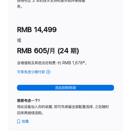
务
获得长达 3 年的技术支持和意外损坏保修服
务。
计
划
(适
RMB 14,499
用
于
或
Studio
RMB 605/月 (24 期)
Display
含增值税及其他法定税费
：约 RMB 1,678
脚
‡。
注
可享免息分期付款
(Studio
Display
-
添加到购物袋
纳
米
需要考虑一下？
纹
将此设备加入你的收藏，即可先保留全部配置选择，之后随时
理
回来再继续选购。
玻
璃
收藏
面