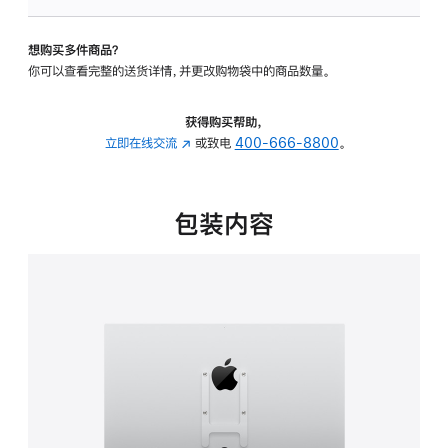
板
-
想购买多件商品？
VESA
你可以查看完整的送货详情，并更改购物袋中的商品数量。
支
架
转
获得购买帮助，
换
立即在线交流
(在
或致电
400-666-8800
。
器
新
的
窗
分
口
包装内容
期
中
付
打
款
开)
选
项)