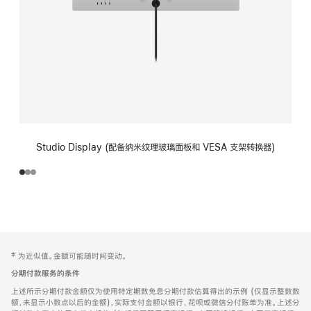
Studio Display (配备纳米纹理玻璃面板和 VESA 支架转换器)
网
脚
‡ 为近似值。金额可能随时间变动。
注
页
分期付款服务的条件
页
上述所示分期付款金额仅为使用特定期数免息分期付款估算得出的示例 (仅显示整数数
脚
额，未显示小数点以后的金额)，实际支付金额以银行、花呗或微信分付账单为准。上述分