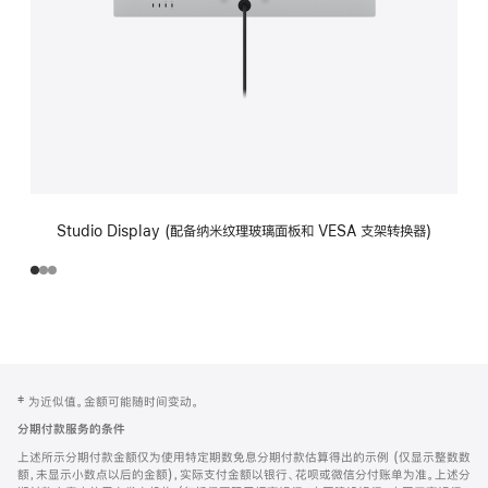
Studio Display (配备纳米纹理玻璃面板和 VESA 支架转换器)
网
脚
‡ 为近似值。金额可能随时间变动。
注
页
分期付款服务的条件
页
上述所示分期付款金额仅为使用特定期数免息分期付款估算得出的示例 (仅显示整数数
脚
额，未显示小数点以后的金额)，实际支付金额以银行、花呗或微信分付账单为准。上述分