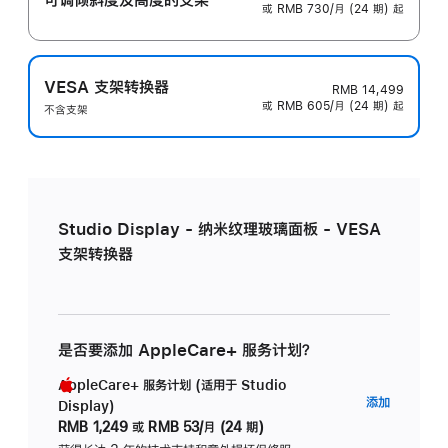
或 RMB 730/月 (24 期) 起
VESA 支架转换器
RMB 14,499
或 RMB 605/月 (24 期) 起
不含支架
Studio Display - 纳米纹理玻璃面板 - VESA
支架转换器
是否要添加 AppleCare+ 服务计划？
AppleCare+ 服务计划 (适用于 Studio
AppleC
添加
Display)
服
RMB 1,249
或
RMB 53/月 (24 期)