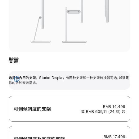
支架
选择你合用的支架。
Studio Display 有两种支架和一种支架转换器可选，以满足
展
你的各种安装需求。
开
RMB 14,499
可调倾斜度的支架
或 RMB 605/月 (24 期) 起
RMB 17,499
可调倾斜度及高‍度的支‍架