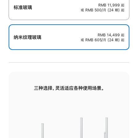
RMB 11,999
起
标准玻璃
或 RMB 500/月 (24 期) 起
RMB 14,499
起
纳米纹理玻璃
或 RMB 605/月 (24 期) 起
三种选择，灵活适应各种使用场景。
标