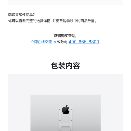
板
-
想购买多件商品？
VESA
你可以查看完整的送货详情，并更改购物袋中的商品数量。
支
架
转
获得购买帮助，
换
立即在线交流
(在
或致电
400-666-8800
。
器
新
的
窗
分
口
包装内容
期
中
付
打
款
开)
选
项)