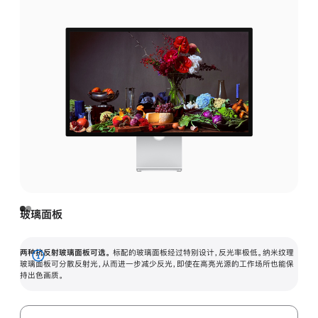
玻璃面板
两种抗反射玻璃面板可选。
标配的玻璃面板经过特别设计，反光率极低。纳米纹理
展
玻璃面板可分散反射光，从而进一步减少反光，即使在高亮光源的工作场所也能保
持出色画质。
开