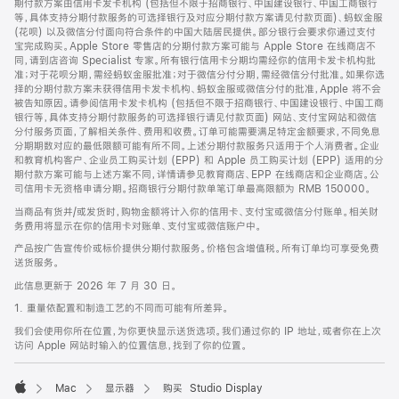
期付款方案由信用卡发卡机构 (包括但不限于招商银行、中国建设银行、中国工商银行
等，具体支持分期付款服务的可选择银行及对应分期付款方案请见付款页面)、蚂蚁金服
(花呗) 以及微信分付面向符合条件的中国大陆居民提供。部分银行会要求你通过支付
宝完成购买。Apple Store 零售店的分期付款方案可能与 Apple Store 在线商店不
同，请到店咨询 Specialist 专家。所有银行信用卡分期均需经你的信用卡发卡机构批
准；对于花呗分期，需经蚂蚁金服批准；对于微信分付分期，需经微信分付批准。如果你选
择的分期付款方案未获得信用卡发卡机构、蚂蚁金服或微信分付的批准，Apple 将不会
被告知原因。请参阅信用卡发卡机构 (包括但不限于招商银行、中国建设银行、中国工商
银行等，具体支持分期付款服务的可选择银行请见付款页面) 网站、支付宝网站和微信
分付服务页面，了解相关条件、费用和收费。订单可能需要满足特定金额要求，不同免息
分期期数对应的最低限额可能有所不同。上述分期付款服务只适用于个人消费者。企业
和教育机构客户、企业员工购买计划 (EPP) 和 Apple 员工购买计划 (EPP) 适用的分
期付款方案可能与上述方案不同，详情请参见教育商店、EPP 在线商店和企业商店。公
司信用卡无资格申请分期。招商银行分期付款单笔订单最高限额为 RMB 150000。
当商品有货并/或发货时，购物金额将计入你的信用卡、支付宝或微信分付账单。相关财
务费用将显示在你的信用卡对账单、支付宝或微信账户中。
产品按广告宣传价或标价提供分期付款服务。价格包含增值税。所有订单均可享受免费
送货服务。
此信息更新于 2026 年 7 月 30 日。
1. 重量依配置和制造工艺的不同而可能有所差异。
我们会使用你所在位置，为你更快显示送货选项。我们通过你的 IP 地址，或者你在上次
访问 Apple 网站时输入的位置信息，找到了你的位置。
Mac
显示器
购买 Studio Display