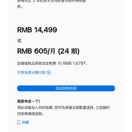
务
获得长达 3 年的技术支持和意外损坏保修服
务。
计
划
(适
RMB 14,499
用
于
或
Studio
RMB 605/月 (24 期)
Display
含增值税及其他法定税费
：约 RMB 1,678
脚
‡。
注
可享免息分期付款
(Studio
Display
-
添加到购物袋
纳
米
需要考虑一下？
纹
将此设备加入你的收藏，即可先保留全部配置选择，之后随时
理
回来再继续选购。
玻
璃
收藏
面