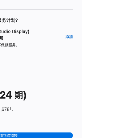
 服务计划？
dio Display)
AppleCare+
添加
期)
服
坏保修服务。
务
计
划
(适
用
于
24 期)
Studio
Display)
,678
脚
‡。
注
加到购物袋