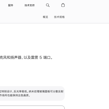
配件
技术支持
概览
技术规格
级麦克风和扬声器，以及雷雳 5 端口。
过特别设计，反光率极低。纳米纹理玻璃面板可分散反射
作场所也能保持出色画质。