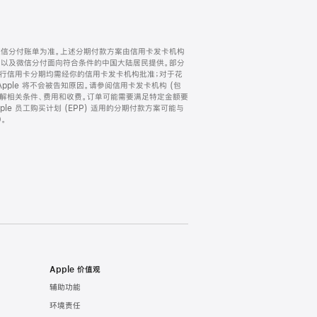
微信分付账单为准。上述分期付款方案由信用卡发卡机构
) 以及微信分付面向符合条件的中国大陆居民提供。部分
家。所有银行信用卡分期均需经你的信用卡发卡机构批准；对于花
ple 将不会被告知原因。请参阅信用卡发卡机构 (包
了解相关条件、费用和收费。订单可能需要满足特定金额要
e 员工购买计划 (EPP) 适用的分期付款方案可能与
。
Apple 价值观
辅助功能
环境责任