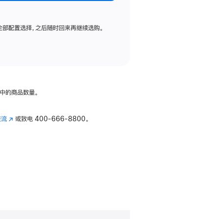
全部配置选择，之后随时回来再继续选购。
中的商品数量。
交流
(在
或致电
400-666-8800。
新
窗
口
中
打
开)