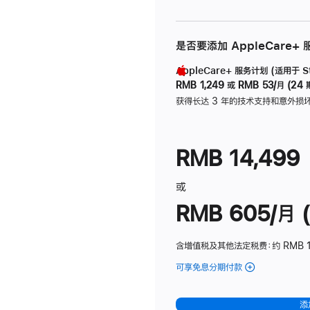
是否要添加 AppleCare+
AppleCare+ 服务计划 (适用于 Stu
RMB 1,249
或
RMB 53/月 (24 
获得长达 3 年的技术支持和意外损
RMB 14,499
或
RMB 605/月 (
含增值税及其他法定税费
：约 RMB 1
可享免息分期付款
(Studio
Display
-
添