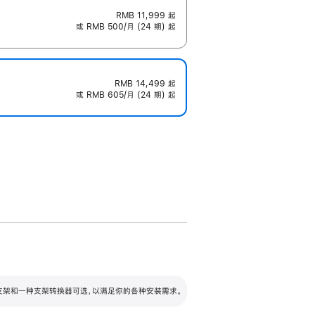
RMB 11,999
起
或 RMB 500/月 (24 期) 起
RMB 14,499
起
或 RMB 605/月 (24 期) 起
配可调倾斜度及高度的支架，额外增加 105
VESA 支架转换器
 有两种支架和一种支架转换器可选，以满足你的各种安装需求。
毫米的高度调节范围。
容的支架 (未随附)