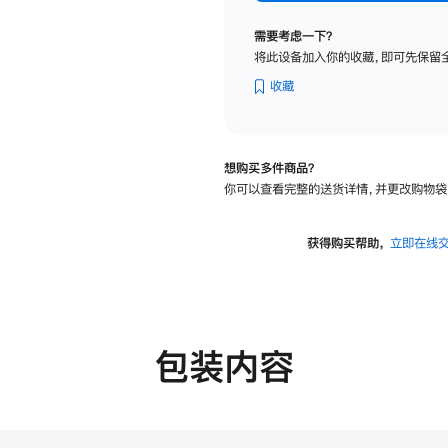
纳
米
需要考虑一下？
纹
将此设备加入你的收藏，即可先保留
理
玻
收藏
璃
面
板
想购买多件商品？
-
你可以查看完整的送货详情，并更改购物袋
VESA
支
架
获得购买帮助，
立即在线
转
换
器
的
分
包装内容
期
付
款
选
项)