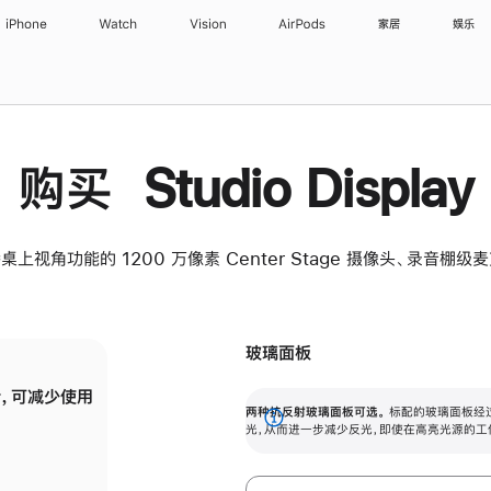
iPhone
Watch
Vision
AirPods
家居
娱乐
购买 Studio Display
桌上视角功能的 1200 万像素 Center Stage 摄像头、录音棚
玻璃面板
，可减少使用
纳米纹理玻璃面板可进一步减少反光，即使在
两种抗反射玻璃面板可选。
标配的玻璃面板经
。
有高亮光源的场所使用，也能保持出色画质。
展
光，从而进一步减少反光，即使在高亮光源的工
开