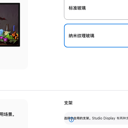
标准玻璃
纳米纹理玻璃
支架
用场景。
标配可调倾斜度的支架，提供 30 度的倾斜度
选
选择你合用的支架。
Studio Display
调节范围。
展