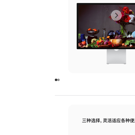
上
下
一
一
张
张
图
图
库
库
图
图
片
片
-
-
玻
玻
璃
璃
三种选择，灵活适应各种使
面
面
板
板