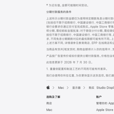
网
脚
‡ 为近似值。金额可能随时间变动。
注
页
分期付款服务的条件
页
上述所示分期付款金额仅为使用特定期数免息分期付款估
脚
(包括但不限于招商银行、中国建设银行、中国工商银行
银行会要求你通过支付宝完成购买。Apple Store 零
呗分期，需经蚂蚁金服批准；对于微信分付分期，需经微信
括但不限于招商银行、中国建设银行、中国工商银行等，
求，不同免息分期期数对应的最低限额可能有所不同。上述分
上述方案不同，详情请参见教育商店、EPP 在线商店和
当商品有货并/或发货时，购物金额将计入你的信用卡、
产品按广告宣传价或标价提供分期付款服务。价格包含
此信息更新于 2026 年 7 月 30 日。
1. 重量依配置和制造工艺的不同而可能有所差异。
我们会使用你所在位置，为你更快显示送货选项。我们通过你
Mac
显示器
购买 Studio Displ
Apple
选购及了解
账户
商店
管理你的 App
Mac
Apple Stor