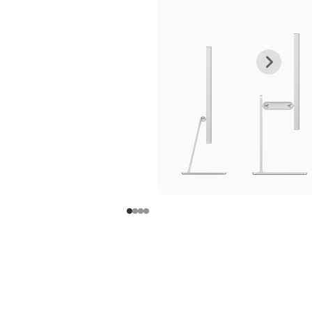
上
下
一
一
张
张
图
图
库
库
图
图
片
片
-
-
支
支
架
架