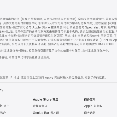
算得出的示例 (仅显示整数数额，未显示小数点以后的金额)，实际支付金额以银行、花呗或
等，具体支持分期付款服务的可选择银行及对应分期付款方案请见付款页面)、蚂蚁金服 (花呗
售店的分期付款方案可能与 Apple Store 在线商店不同，请到店咨询 Specialist 专
分付批准。如果你选择的分期付款方案未获得信用卡发卡机构、蚂蚁金服或微信分付的批准，Ap
具体支持分期付款服务的可选择银行请见付款页面) 网站、支付宝网站和微信分付服务页面，
期付款服务只适用于个人消费者。企业和教育机构客户、企业员工购买计划 (EPP) 和 Appl
企业商店。公司信用卡无资格申请分期。招商银行分期付款单笔订单最高限额为 RMB 150000
支付宝或微信分付账单。相关财务费用将显示在你的信用卡对账单、支付宝或微信账户中。
增值税。所有订单均可享受免费送货服务。
的 IP 地址，或者你在上次访问 Apple 网站时输入的位置信息，找到了你的位置。
ay
Apple Store 商店
商务应用
le 账户
查找零售店
Apple 与商务
e 账户
Genius Bar 天才吧
商务选购