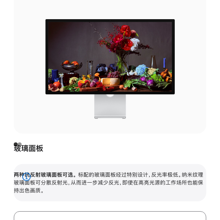
玻璃面板
两种抗反射玻璃面板可选。
标配的玻璃面板经过特别设计，反光率极低。纳米纹理
展
玻璃面板可分散反射光，从而进一步减少反光，即使在高亮光源的工作场所也能保
持出色画质。
开