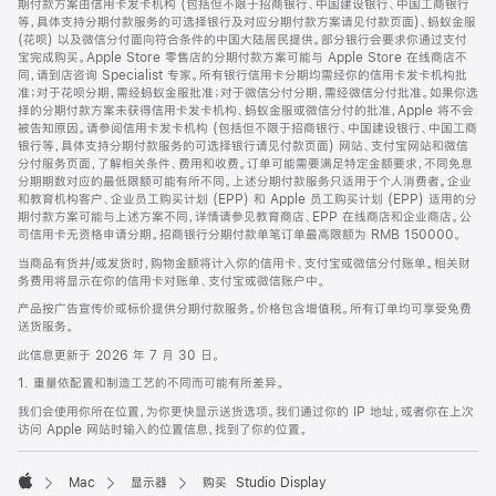
期付款方案由信用卡发卡机构 (包括但不限于招商银行、中国建设银行、中国工商银行
等，具体支持分期付款服务的可选择银行及对应分期付款方案请见付款页面)、蚂蚁金服
(花呗) 以及微信分付面向符合条件的中国大陆居民提供。部分银行会要求你通过支付
宝完成购买。Apple Store 零售店的分期付款方案可能与 Apple Store 在线商店不
同，请到店咨询 Specialist 专家。所有银行信用卡分期均需经你的信用卡发卡机构批
准；对于花呗分期，需经蚂蚁金服批准；对于微信分付分期，需经微信分付批准。如果你选
择的分期付款方案未获得信用卡发卡机构、蚂蚁金服或微信分付的批准，Apple 将不会
被告知原因。请参阅信用卡发卡机构 (包括但不限于招商银行、中国建设银行、中国工商
银行等，具体支持分期付款服务的可选择银行请见付款页面) 网站、支付宝网站和微信
分付服务页面，了解相关条件、费用和收费。订单可能需要满足特定金额要求，不同免息
分期期数对应的最低限额可能有所不同。上述分期付款服务只适用于个人消费者。企业
和教育机构客户、企业员工购买计划 (EPP) 和 Apple 员工购买计划 (EPP) 适用的分
期付款方案可能与上述方案不同，详情请参见教育商店、EPP 在线商店和企业商店。公
司信用卡无资格申请分期。招商银行分期付款单笔订单最高限额为 RMB 150000。
当商品有货并/或发货时，购物金额将计入你的信用卡、支付宝或微信分付账单。相关财
务费用将显示在你的信用卡对账单、支付宝或微信账户中。
产品按广告宣传价或标价提供分期付款服务。价格包含增值税。所有订单均可享受免费
送货服务。
此信息更新于 2026 年 7 月 30 日。
1. 重量依配置和制造工艺的不同而可能有所差异。
我们会使用你所在位置，为你更快显示送货选项。我们通过你的 IP 地址，或者你在上次
访问 Apple 网站时输入的位置信息，找到了你的位置。
Mac
显示器
购买 Studio Display