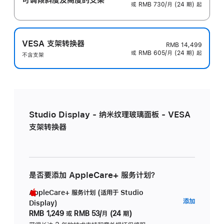
或 RMB 730/月 (24 期) 起
VESA 支架转换器
RMB 14,499
或 RMB 605/月 (24 期) 起
不含支架
Studio Display - 纳米纹理玻璃面板 - VESA
支架转换器
是否要添加 AppleCare+ 服务计划？
AppleCare+ 服务计划 (适用于 Studio
AppleC
添加
Display)
服
RMB 1,249
或
RMB 53/月 (24 期)