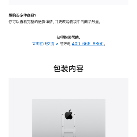
板
-
想购买多件商品？
VESA
你可以查看完整的送货详情，并更改购物袋中的商品数量。
支
架
转
获得购买帮助，
换
立即在线交流
(在
或致电
400-666-8800
。
器
新
的
窗
分
口
包装内容
期
中
付
打
款
开)
选
项)