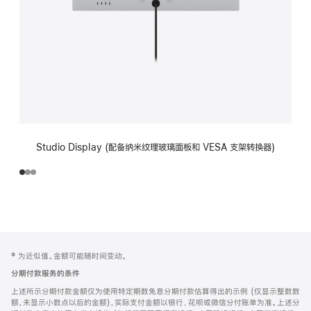
Studio Display (配备纳米纹理玻璃面板和 VESA 支架转换器)
网
脚
‡ 为近似值。金额可能随时间变动。
注
页
分期付款服务的条件
页
上述所示分期付款金额仅为使用特定期数免息分期付款估算得出的示例 (仅显示整数数
脚
额，未显示小数点以后的金额)，实际支付金额以银行、花呗或微信分付账单为准。上述分