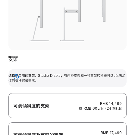
支架
选择你合用的支架。
Studio Display 有两种支架和一种支架转换器可选，以满足
展
你的各种安装需求。
开
RMB 14,499
可调倾斜度的支架
或 RMB 605/月 (24 期) 起
RMB 17,499
可调倾斜度及高‍度的支‍架