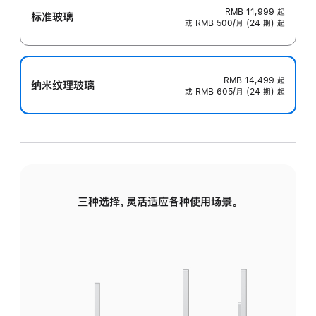
RMB 11,999
起
标准玻璃
或 RMB 500/月 (24 期) 起
RMB 14,499
起
纳米纹理玻璃
或 RMB 605/月 (24 期) 起
三种选择，灵活适应各种使用场景。
标