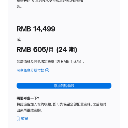
务
获得长达 3 年的技术支持和意外损坏保修服
务。
计
划
(适
RMB 14,499
用
于
或
Studio
RMB 605/月 (24 期)
Display
含增值税及其他法定税费
：约 RMB 1,678
脚
‡。
注
可享免息分期付款
(Studio
Display
-
添加到购物袋
纳
米
需要考虑一下？
纹
将此设备加入你的收藏，即可先保留全部配置选择，之后随时
理
回来再继续选购。
玻
璃
收藏
面