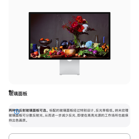
玻璃面板
两种抗反射玻璃面板可选。
标配的玻璃面板经过特别设计，反光率极低。纳米纹理
展
玻璃面板可分散反射光，从而进一步减少反光，即使在高亮光源的工作场所也能保
持出色画质。
开