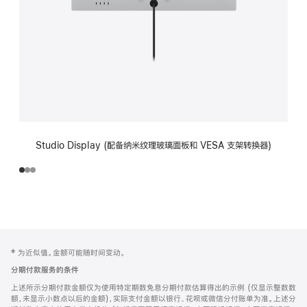
Studio Display (配备纳米纹理玻璃面板和 VESA 支架转换器)
网
脚
‡ 为近似值。金额可能随时间变动。
注
页
分期付款服务的条件
页
上述所示分期付款金额仅为使用特定期数免息分期付款估算得出的示例 (仅显示整数数
脚
额，未显示小数点以后的金额)，实际支付金额以银行、花呗或微信分付账单为准。上述分