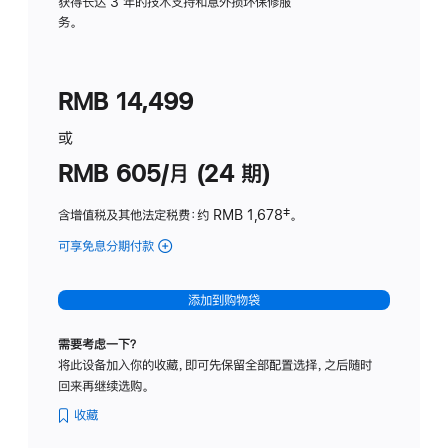
务
获得长达 3 年的技术支持和意外损坏保修服
务。
计
划
(适
RMB 14,499
用
于
或
Studio
RMB 605/月 (24 期)
Display
含增值税及其他法定税费
：约 RMB 1,678
脚
‡。
注
可享免息分期付款
(Studio
Display
-
添加到购物袋
纳
米
需要考虑一下？
纹
将此设备加入你的收藏，即可先保留全部配置选择，之后随时
理
回来再继续选购。
玻
璃
收藏
面