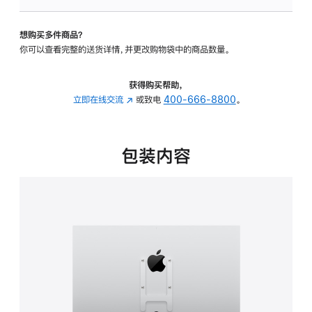
板
-
想购买多件商品？
VESA
你可以查看完整的送货详情，并更改购物袋中的商品数量。
支
架
转
获得购买帮助，
换
立即在线交流
(在
或致电
400-666-8800
。
器
新
的
窗
分
口
包装内容
期
中
付
打
款
开)
选
项)