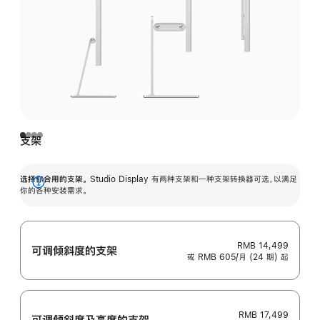
支架
选择你合用的支架。
Studio Display 有两种支架和一种支架转换器可选，以满足
展
你的各种安装需求。
开
RMB 14,499
可调倾斜度的支架
或 RMB 605/月 (24 期) 起
RMB 17,499
可调倾斜度及高‍度的支‍架