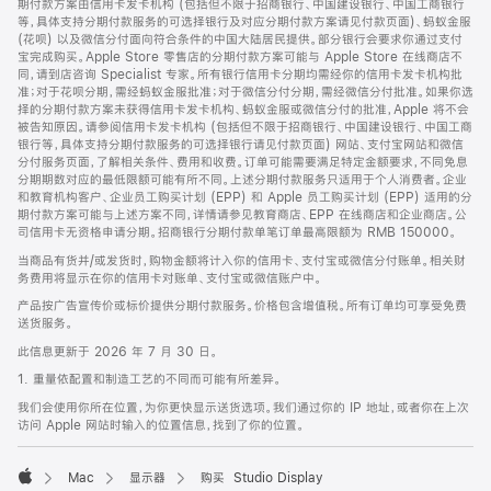
期付款方案由信用卡发卡机构 (包括但不限于招商银行、中国建设银行、中国工商银行
等，具体支持分期付款服务的可选择银行及对应分期付款方案请见付款页面)、蚂蚁金服
(花呗) 以及微信分付面向符合条件的中国大陆居民提供。部分银行会要求你通过支付
宝完成购买。Apple Store 零售店的分期付款方案可能与 Apple Store 在线商店不
同，请到店咨询 Specialist 专家。所有银行信用卡分期均需经你的信用卡发卡机构批
准；对于花呗分期，需经蚂蚁金服批准；对于微信分付分期，需经微信分付批准。如果你选
择的分期付款方案未获得信用卡发卡机构、蚂蚁金服或微信分付的批准，Apple 将不会
被告知原因。请参阅信用卡发卡机构 (包括但不限于招商银行、中国建设银行、中国工商
银行等，具体支持分期付款服务的可选择银行请见付款页面) 网站、支付宝网站和微信
分付服务页面，了解相关条件、费用和收费。订单可能需要满足特定金额要求，不同免息
分期期数对应的最低限额可能有所不同。上述分期付款服务只适用于个人消费者。企业
和教育机构客户、企业员工购买计划 (EPP) 和 Apple 员工购买计划 (EPP) 适用的分
期付款方案可能与上述方案不同，详情请参见教育商店、EPP 在线商店和企业商店。公
司信用卡无资格申请分期。招商银行分期付款单笔订单最高限额为 RMB 150000。
当商品有货并/或发货时，购物金额将计入你的信用卡、支付宝或微信分付账单。相关财
务费用将显示在你的信用卡对账单、支付宝或微信账户中。
产品按广告宣传价或标价提供分期付款服务。价格包含增值税。所有订单均可享受免费
送货服务。
此信息更新于 2026 年 7 月 30 日。
1. 重量依配置和制造工艺的不同而可能有所差异。
我们会使用你所在位置，为你更快显示送货选项。我们通过你的 IP 地址，或者你在上次
访问 Apple 网站时输入的位置信息，找到了你的位置。
Mac
显示器
购买 Studio Display