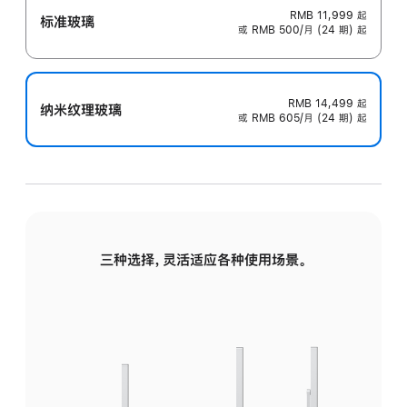
RMB 11,999
起
标准玻璃
或 RMB 500/月 (24 期) 起
RMB 14,499
起
纳米纹理玻璃
或 RMB 605/月 (24 期) 起
三种选择，灵活适应各种使用场景。
标