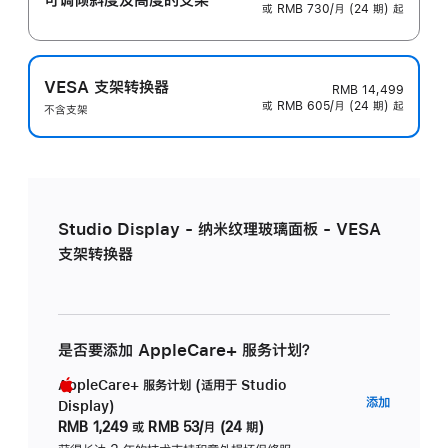
或 RMB 730/月 (24 期) 起
VESA 支架转换器
RMB 14,499
或 RMB 605/月 (24 期) 起
不含支架
Studio Display - 纳米纹理玻璃面板 - VESA
支架转换器
是否要添加 AppleCare+ 服务计划？
AppleCare+ 服务计划 (适用于 Studio
AppleC
添加
Display)
服
RMB 1,249
或
RMB 53/月 (24 期)