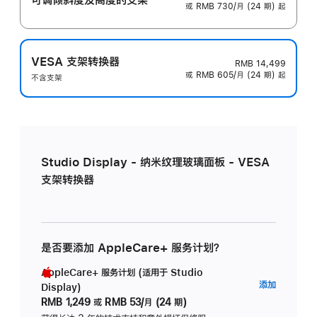
或 RMB 730/月 (24 期) 起
VESA 支架转换器
RMB 14,499
或 RMB 605/月 (24 期) 起
不含支架
Studio Display - 纳米纹理玻璃面板 - VESA
支架转换器
是否要添加 AppleCare+ 服务计划？
AppleCare+ 服务计划 (适用于 Studio
AppleC
添加
Display)
服
RMB 1,249
或
RMB 53/月 (24 期)