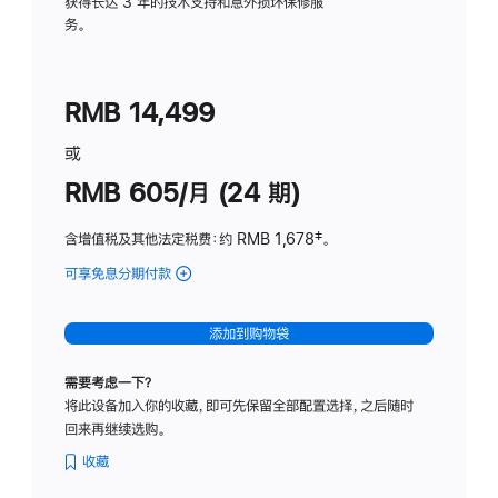
务
获得长达 3 年的技术支持和意外损坏保修服
务。
计
划
(适
RMB 14,499
用
于
或
Studio
RMB 605/月 (24 期)
Display
含增值税及其他法定税费
：约 RMB 1,678
脚
‡。
注
可享免息分期付款
(Studio
Display
-
添加到购物袋
纳
米
需要考虑一下？
纹
将此设备加入你的收藏，即可先保留全部配置选择，之后随时
理
回来再继续选购。
玻
璃
收藏
面