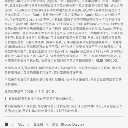
期付款方案由信用卡发卡机构 (包括但不限于招商银行、中国建设银行、中国工商银行
等，具体支持分期付款服务的可选择银行及对应分期付款方案请见付款页面)、蚂蚁金服
(花呗) 以及微信分付面向符合条件的中国大陆居民提供。部分银行会要求你通过支付
宝完成购买。Apple Store 零售店的分期付款方案可能与 Apple Store 在线商店不
同，请到店咨询 Specialist 专家。所有银行信用卡分期均需经你的信用卡发卡机构批
准；对于花呗分期，需经蚂蚁金服批准；对于微信分付分期，需经微信分付批准。如果你选
择的分期付款方案未获得信用卡发卡机构、蚂蚁金服或微信分付的批准，Apple 将不会
被告知原因。请参阅信用卡发卡机构 (包括但不限于招商银行、中国建设银行、中国工商
银行等，具体支持分期付款服务的可选择银行请见付款页面) 网站、支付宝网站和微信
分付服务页面，了解相关条件、费用和收费。订单可能需要满足特定金额要求，不同免息
分期期数对应的最低限额可能有所不同。上述分期付款服务只适用于个人消费者。企业
和教育机构客户、企业员工购买计划 (EPP) 和 Apple 员工购买计划 (EPP) 适用的分
期付款方案可能与上述方案不同，详情请参见教育商店、EPP 在线商店和企业商店。公
司信用卡无资格申请分期。招商银行分期付款单笔订单最高限额为 RMB 150000。
当商品有货并/或发货时，购物金额将计入你的信用卡、支付宝或微信分付账单。相关财
务费用将显示在你的信用卡对账单、支付宝或微信账户中。
产品按广告宣传价或标价提供分期付款服务。价格包含增值税。所有订单均可享受免费
送货服务。
此信息更新于 2026 年 7 月 30 日。
1. 重量依配置和制造工艺的不同而可能有所差异。
我们会使用你所在位置，为你更快显示送货选项。我们通过你的 IP 地址，或者你在上次
访问 Apple 网站时输入的位置信息，找到了你的位置。
Mac
显示器
购买 Studio Display