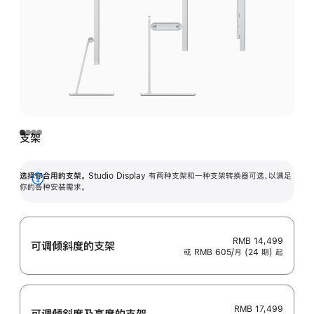
支架
选择你合用的支架。
Studio Display 有两种支架和一种支架转换器可选，以满足
展
你的各种安装需求。
开
RMB 14,499
可调倾斜度的支架
或 RMB 605/月 (24 期) 起
RMB 17,499
可调倾斜度及高‍度的支‍架