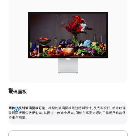
玻璃面板
两种抗反射玻璃面板可选。
标配的玻璃面板经过特别设计，反光率极低。纳米纹理
展
玻璃面板可分散反射光，从而进一步减少反光，即使在高亮光源的工作场所也能保
持出色画质。
开