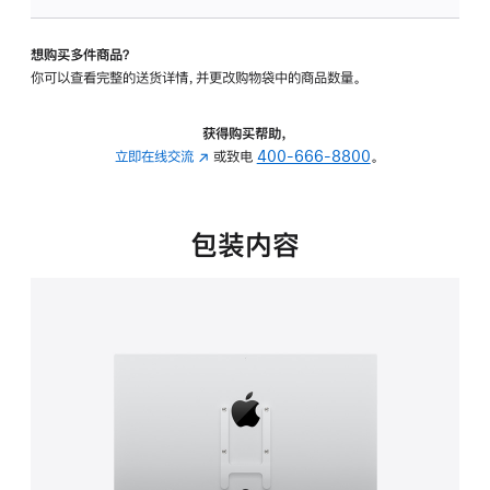
板
-
想购买多件商品？
VESA
你可以查看完整的送货详情，并更改购物袋中的商品数量。
支
架
转
获得购买帮助，
换
立即在线交流
(在
或致电
400-666-8800
。
器
新
的
窗
分
口
包装内容
期
中
付
打
款
开)
选
项)