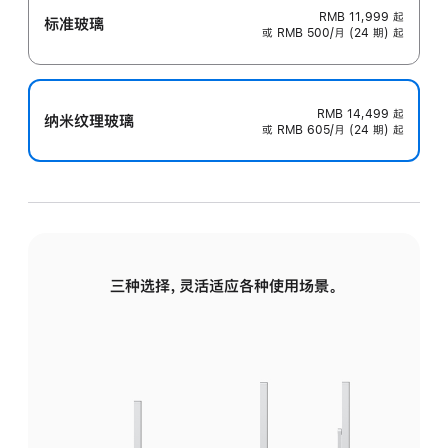
RMB 11,999
起
标准玻璃
或 RMB 500/月 (24 期) 起
RMB 14,499
起
纳米纹理玻璃
或 RMB 605/月 (24 期) 起
三种选择，灵活适应各种使用场景。
标