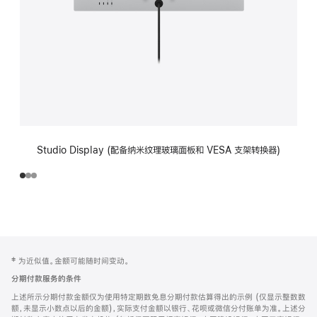
Studio Display (配备纳米纹理玻璃面板和 VESA 支架转换器)
网
脚
‡ 为近似值。金额可能随时间变动。
注
页
分期付款服务的条件
页
上述所示分期付款金额仅为使用特定期数免息分期付款估算得出的示例 (仅显示整数数
脚
额，未显示小数点以后的金额)，实际支付金额以银行、花呗或微信分付账单为准。上述分