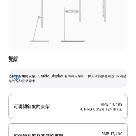
支架
选择你合用的支架。
Studio Display 有两种支架和一种支架转换器可选，以满足
展
你的各种安装需求。
开
RMB 14,499
可调倾斜度的支架
或 RMB 605/月 (24 期) 起
RMB 17,499
可调倾斜度及高‍度的支‍架