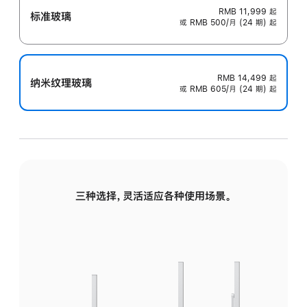
RMB 11,999
起
标准玻璃
或 RMB 500/月 (24 期) 起
RMB 14,499
起
纳米纹理玻璃
或 RMB 605/月 (24 期) 起
三种选择，灵活适应各种使用场景。
标