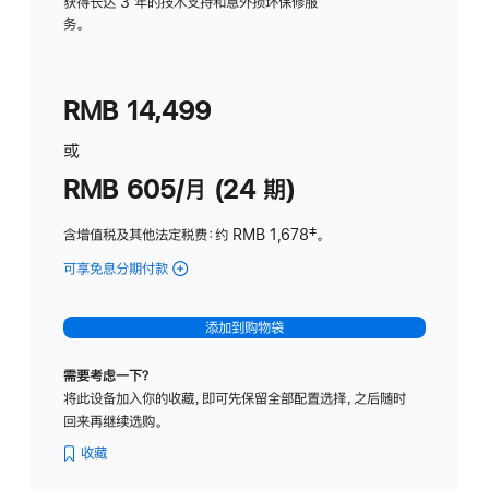
务
获得长达 3 年的技术支持和意外损坏保修服
务。
计
划
(适
RMB 14,499
用
于
或
Studio
RMB 605/月 (24 期)
Display
含增值税及其他法定税费
：约 RMB 1,678
脚
‡。
注
可享免息分期付款
(Studio
Display
-
添加到购物袋
纳
米
需要考虑一下？
纹
将此设备加入你的收藏，即可先保留全部配置选择，之后随时
理
回来再继续选购。
玻
璃
收藏
面