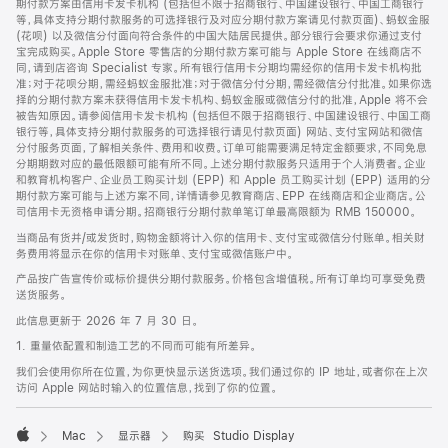
期付款方案由信用卡发卡机构 (包括但不限于招商银行、中国建设银行、中国工商银行
等，具体支持分期付款服务的可选择银行及对应分期付款方案请见付款页面)、蚂蚁金服
(花呗) 以及微信分付面向符合条件的中国大陆居民提供。部分银行会要求你通过支付
宝完成购买。Apple Store 零售店的分期付款方案可能与 Apple Store 在线商店不
同，请到店咨询 Specialist 专家。所有银行信用卡分期均需经你的信用卡发卡机构批
准；对于花呗分期，需经蚂蚁金服批准；对于微信分付分期，需经微信分付批准。如果你选
择的分期付款方案未获得信用卡发卡机构、蚂蚁金服或微信分付的批准，Apple 将不会
被告知原因。请参阅信用卡发卡机构 (包括但不限于招商银行、中国建设银行、中国工商
银行等，具体支持分期付款服务的可选择银行请见付款页面) 网站、支付宝网站和微信
分付服务页面，了解相关条件、费用和收费。订单可能需要满足特定金额要求，不同免息
分期期数对应的最低限额可能有所不同。上述分期付款服务只适用于个人消费者。企业
和教育机构客户、企业员工购买计划 (EPP) 和 Apple 员工购买计划 (EPP) 适用的分
期付款方案可能与上述方案不同，详情请参见教育商店、EPP 在线商店和企业商店。公
司信用卡无资格申请分期。招商银行分期付款单笔订单最高限额为 RMB 150000。
当商品有货并/或发货时，购物金额将计入你的信用卡、支付宝或微信分付账单。相关财
务费用将显示在你的信用卡对账单、支付宝或微信账户中。
产品按广告宣传价或标价提供分期付款服务。价格包含增值税。所有订单均可享受免费
送货服务。
此信息更新于 2026 年 7 月 30 日。
1. 重量依配置和制造工艺的不同而可能有所差异。
我们会使用你所在位置，为你更快显示送货选项。我们通过你的 IP 地址，或者你在上次
访问 Apple 网站时输入的位置信息，找到了你的位置。
Mac
显示器
购买 Studio Display