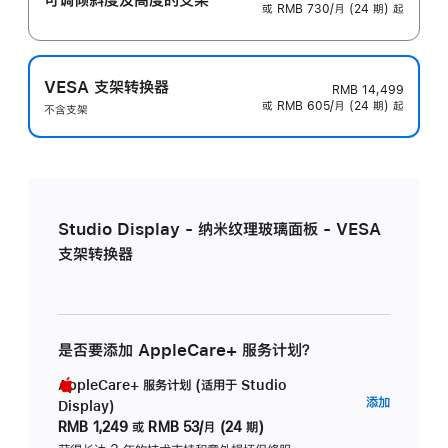
或 RMB 730/月 (24 期) 起
VESA 支架转换器
RMB 14,499
或 RMB 605/月 (24 期) 起
不含支架
Studio Display - 纳米纹理玻璃面板 - VESA
支架转换器
是否要添加 AppleCare+ 服务计划？
AppleCare+ 服务计划 (适用于 Studio
AppleC
添加
Display)
服
RMB 1,249
或
RMB 53/月 (24 期)