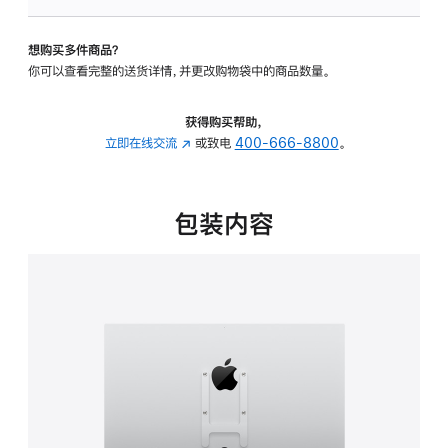
板
-
想购买多件商品？
VESA
你可以查看完整的送货详情，并更改购物袋中的商品数量。
支
架
转
获得购买帮助，
换
立即在线交流
(在
或致电
400-666-8800
。
器
新
的
窗
分
口
包装内容
期
中
付
打
款
开)
选
项)