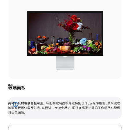
玻璃面板
两种抗反射玻璃面板可选。
标配的玻璃面板经过特别设计，反光率极低。纳米纹理
展
玻璃面板可分散反射光，从而进一步减少反光，即使在高亮光源的工作场所也能保
持出色画质。
开