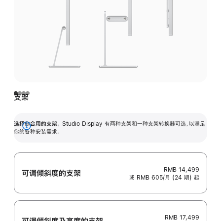
支架
选择你合用的支架。
Studio Display 有两种支架和一种支架转换器可选，以满足
展
你的各种安装需求。
开
RMB 14,499
可调倾斜度的支架
或 RMB 605/月 (24 期) 起
RMB 17,499
可调倾斜度及高‍度的支‍架