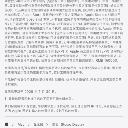
期付款方案由信用卡发卡机构 (包括但不限于招商银行、中国建设银行、中国工商银行
等，具体支持分期付款服务的可选择银行及对应分期付款方案请见付款页面)、蚂蚁金服
(花呗) 以及微信分付面向符合条件的中国大陆居民提供。部分银行会要求你通过支付
宝完成购买。Apple Store 零售店的分期付款方案可能与 Apple Store 在线商店不
同，请到店咨询 Specialist 专家。所有银行信用卡分期均需经你的信用卡发卡机构批
准；对于花呗分期，需经蚂蚁金服批准；对于微信分付分期，需经微信分付批准。如果你选
择的分期付款方案未获得信用卡发卡机构、蚂蚁金服或微信分付的批准，Apple 将不会
被告知原因。请参阅信用卡发卡机构 (包括但不限于招商银行、中国建设银行、中国工商
银行等，具体支持分期付款服务的可选择银行请见付款页面) 网站、支付宝网站和微信
分付服务页面，了解相关条件、费用和收费。订单可能需要满足特定金额要求，不同免息
分期期数对应的最低限额可能有所不同。上述分期付款服务只适用于个人消费者。企业
和教育机构客户、企业员工购买计划 (EPP) 和 Apple 员工购买计划 (EPP) 适用的分
期付款方案可能与上述方案不同，详情请参见教育商店、EPP 在线商店和企业商店。公
司信用卡无资格申请分期。招商银行分期付款单笔订单最高限额为 RMB 150000。
当商品有货并/或发货时，购物金额将计入你的信用卡、支付宝或微信分付账单。相关财
务费用将显示在你的信用卡对账单、支付宝或微信账户中。
产品按广告宣传价或标价提供分期付款服务。价格包含增值税。所有订单均可享受免费
送货服务。
此信息更新于 2026 年 7 月 30 日。
1. 重量依配置和制造工艺的不同而可能有所差异。
我们会使用你所在位置，为你更快显示送货选项。我们通过你的 IP 地址，或者你在上次
访问 Apple 网站时输入的位置信息，找到了你的位置。
Mac
显示器
购买 Studio Display