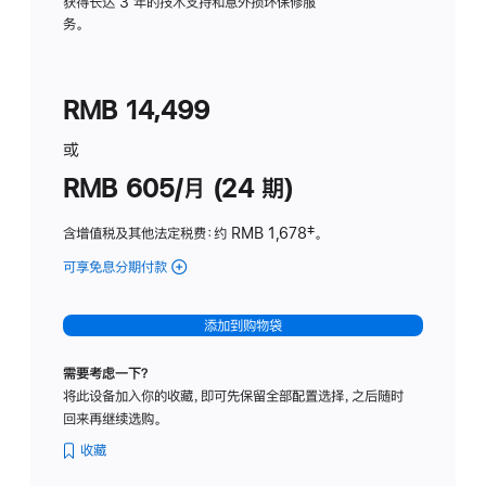
务
获得长达 3 年的技术支持和意外损坏保修服
务。
计
划
(适
RMB 14,499
用
于
或
Studio
RMB 605/月 (24 期)
Display
含增值税及其他法定税费
：约 RMB 1,678
脚
‡。
注
可享免息分期付款
(Studio
Display
-
添加到购物袋
纳
米
需要考虑一下？
纹
将此设备加入你的收藏，即可先保留全部配置选择，之后随时
理
回来再继续选购。
玻
璃
收藏
面