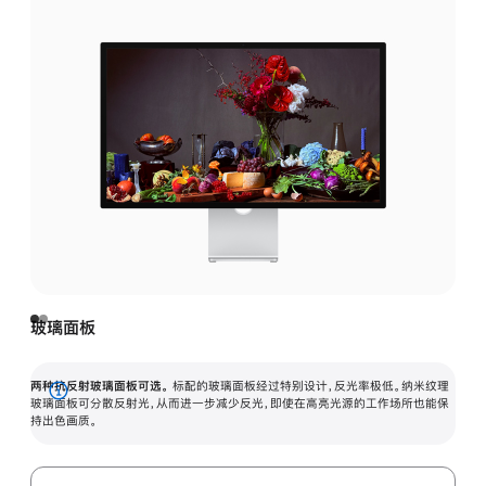
玻璃面板
两种抗反射玻璃面板可选。
标配的玻璃面板经过特别设计，反光率极低。纳米纹理
展
玻璃面板可分散反射光，从而进一步减少反光，即使在高亮光源的工作场所也能保
持出色画质。
开