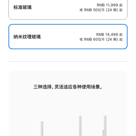
RMB 11,999
起
标准玻璃
或 RMB 500/月 (24 期) 起
RMB 14,499
起
纳米纹理玻璃
或 RMB 605/月 (24 期) 起
三种选择，灵活适应各种使用场景。
标