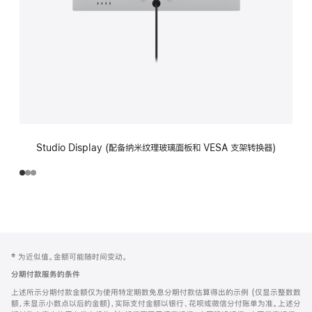
Studio Display (配备纳米纹理玻璃面板和 VESA 支架转换器)
网
脚
‡ 为近似值。金额可能随时间变动。
注
页
分期付款服务的条件
页
上述所示分期付款金额仅为使用特定期数免息分期付款估算得出的示例 (仅显示整数数
脚
额，未显示小数点以后的金额)，实际支付金额以银行、花呗或微信分付账单为准。上述分