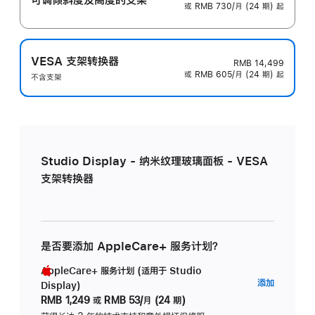
或 RMB 730/月 (24 期) 起
VESA 支架转换器
RMB 14,499
或 RMB 605/月 (24 期) 起
不含支架
Studio Display - 纳米纹理玻璃面板 - VESA
支架转换器
是否要添加 AppleCare+ 服务计划？
AppleCare+ 服务计划 (适用于 Studio
AppleC
添加
Display)
服
RMB 1,249
或
RMB 53/月 (24 期)