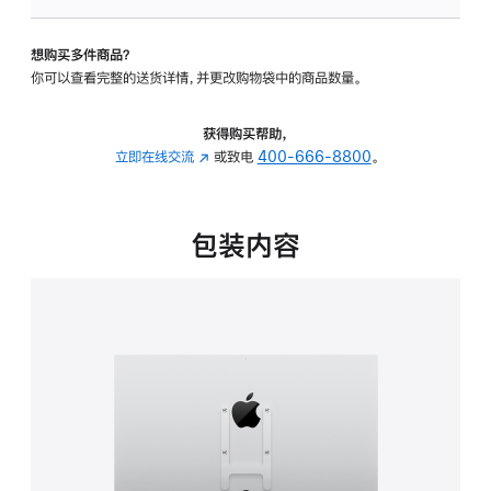
板
-
想购买多件商品？
VESA
你可以查看完整的送货详情，并更改购物袋中的商品数量。
支
架
转
获得购买帮助，
换
立即在线交流
(在
或致电
400-666-8800
。
器
新
的
窗
分
口
包装内容
期
中
付
打
款
开)
选
项)