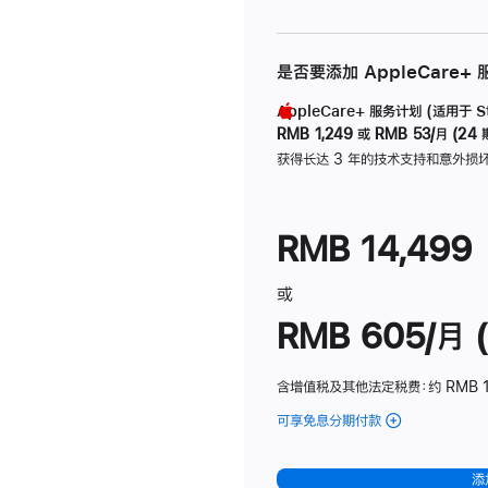
是否要添加 AppleCare+
AppleCare+ 服务计划 (适用于 Stu
RMB 1,249
或
RMB 53/月 (24 
获得长达 3 年的技术支持和意外损
RMB 14,499
或
RMB 605/月 (
含增值税及其他法定税费
：约 RMB 1
可享免息分期付款
(Studio
Display
-
添