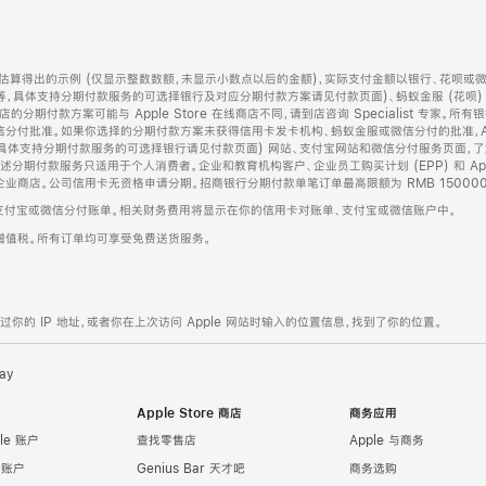
算得出的示例 (仅显示整数数额，未显示小数点以后的金额)，实际支付金额以银行、花呗或
等，具体支持分期付款服务的可选择银行及对应分期付款方案请见付款页面)、蚂蚁金服 (花呗
售店的分期付款方案可能与 Apple Store 在线商店不同，请到店咨询 Specialist 专
分付批准。如果你选择的分期付款方案未获得信用卡发卡机构、蚂蚁金服或微信分付的批准，Ap
具体支持分期付款服务的可选择银行请见付款页面) 网站、支付宝网站和微信分付服务页面，
期付款服务只适用于个人消费者。企业和教育机构客户、企业员工购买计划 (EPP) 和 Appl
企业商店。公司信用卡无资格申请分期。招商银行分期付款单笔订单最高限额为 RMB 150000
支付宝或微信分付账单。相关财务费用将显示在你的信用卡对账单、支付宝或微信账户中。
增值税。所有订单均可享受免费送货服务。
的 IP 地址，或者你在上次访问 Apple 网站时输入的位置信息，找到了你的位置。
ay
Apple Store 商店
商务应用
le 账户
查找零售店
Apple 与商务
e 账户
Genius Bar 天才吧
商务选购