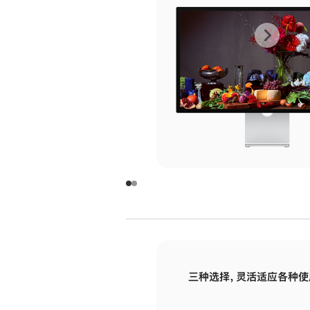
上
下
一
一
张
张
图
图
库
库
图
图
片
片
-
-
玻
玻
璃
璃
三种选择，灵活适应各种使
面
面
板
板