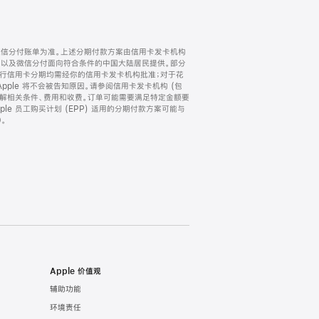
微信分付账单为准。上述分期付款方案由信用卡发卡机构
) 以及微信分付面向符合条件的中国大陆居民提供。部分
家。所有银行信用卡分期均需经你的信用卡发卡机构批准；对于花
ple 将不会被告知原因。请参阅信用卡发卡机构 (包
了解相关条件、费用和收费。订单可能需要满足特定金额要
e 员工购买计划 (EPP) 适用的分期付款方案可能与
。
Apple 价值观
辅助功能
环境责任