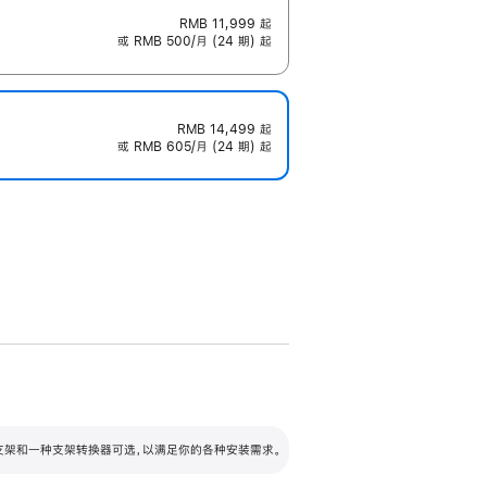
RMB 11,999
起
或 RMB 500/月 (24 期) 起
RMB 14,499
起
或 RMB 605/月 (24 期) 起
配可调倾斜度及高度的支架，额外增加 105
VESA 支架转换器
 有两种支架和一种支架转换器可选，以满足你的各种安装需求。
毫米的高度调节范围。
容的支架 (未随附)