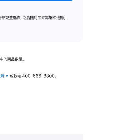
全部配置选择，之后随时回来再继续选购。
中的商品数量。
交流
(在
或致电
400-666-8800。
新
窗
口
中
打
开)