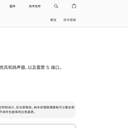
配件
技术支持
概览
技术规格
级麦克风和扬声器，以及雷雳 5 端口。
过特别设计，反光率极低。纳米纹理玻璃面板可分散反射
作场所也能保持出色画质。