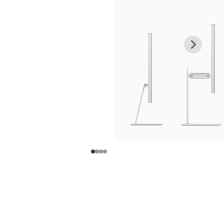
上
下
一
一
张
张
图
图
库
库
图
图
片
片
-
-
支
支
架
架