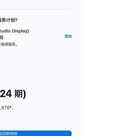
 服务计划？
dio Display)
AppleCare+
添加
期)
服
坏保修服务。
务
计
划
(适
用
于
24 期)
Studio
Display)
,678
脚
‡。
注
加到购物袋