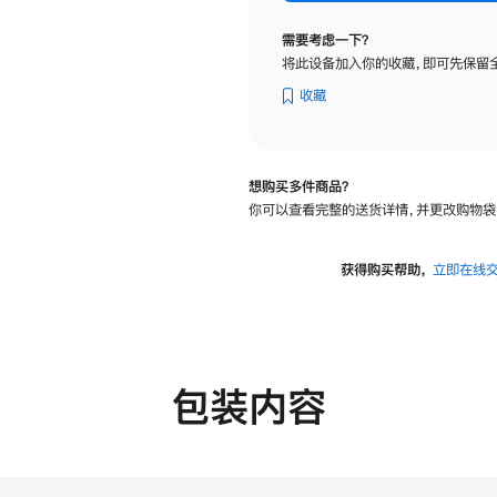
纳
米
需要考虑一下？
纹
将此设备加入你的收藏，即可先保留
理
玻
收藏
璃
面
板
想购买多件商品？
-
你可以查看完整的送货详情，并更改购物袋
VESA
支
架
获得购买帮助，
立即在线
转
换
器
的
分
包装内容
期
付
款
选
项)