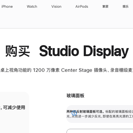
iPhone
Watch
Vision
AirPods
家居
娱乐
购买 Studio Display
桌上视角功能的 1200 万像素 Center Stage 摄像头、录音棚
玻璃面板
，可减少使用
纳米纹理玻璃面板可进一步减少反光，即使在
两种抗反射玻璃面板可选。
标配的玻璃面板经
。
有高亮光源的场所使用，也能保持出色画质。
展
光，从而进一步减少反光，即使在高亮光源的工
开