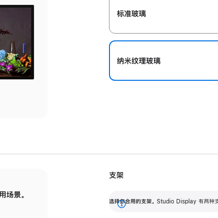
标准玻璃
纳米纹理玻璃
支架
用场景。
标配可调倾斜度的支架，提供 30 度的倾斜度
选
选择你合用的支架。
Studio Display
调节范围。
展