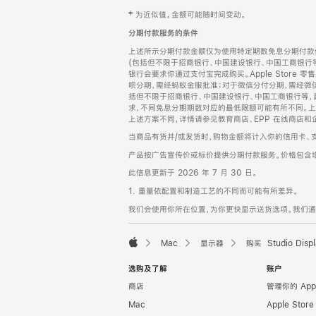
网
脚
‡ 为近似值。金额可能随时间变动。
注
页
分期付款服务的条件
页
上述所示分期付款金额仅为使用特定期数免息分期付款估
脚
(包括但不限于招商银行、中国建设银行、中国工商银行
银行会要求你通过支付宝完成购买。Apple Store 零
呗分期，需经蚂蚁金服批准；对于微信分付分期，需经微信
括但不限于招商银行、中国建设银行、中国工商银行等，
求，不同免息分期期数对应的最低限额可能有所不同。上述分
上述方案不同，详情请参见教育商店、EPP 在线商店和
当商品有货并/或发货时，购物金额将计入你的信用卡、
产品按广告宣传价或标价提供分期付款服务。价格包含
此信息更新于 2026 年 7 月 30 日。
1. 重量依配置和制造工艺的不同而可能有所差异。
我们会使用你所在位置，为你更快显示送货选项。我们通过你
Mac
显示器
购买 Studio Displ
Apple
选购及了解
账户
商店
管理你的 App
Mac
Apple Stor