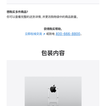
板
-
想购买多件商品？
VESA
你可以查看完整的送货详情，并更改购物袋中的商品数量。
支
架
转
获得购买帮助，
换
立即在线交流
(在
或致电
400-666-8800
。
器
新
的
窗
分
口
包装内容
期
中
付
打
款
开)
选
项)