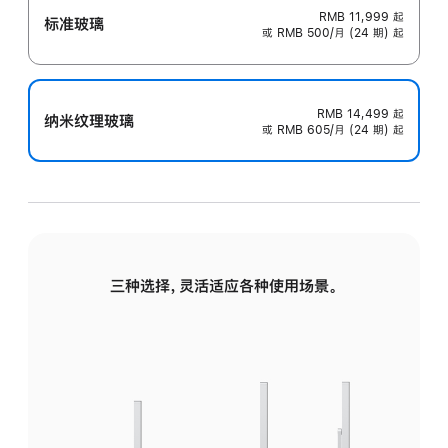
RMB 11,999
起
标准玻璃
或 RMB 500/月 (24 期) 起
RMB 14,499
起
纳米纹理玻璃
或 RMB 605/月 (24 期) 起
三种选择，灵活适应各种使用场景。
标