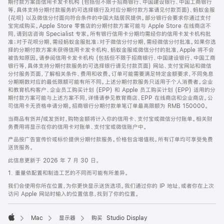
期付款方案由信用卡发卡机构 (包括但不限于招商银行、中国建设银行、中国工商银行
等，具体支持分期付款服务的可选择银行及对应分期付款方案请见付款页面)、蚂蚁金服
(花呗) 以及微信分付面向符合条件的中国大陆居民提供。部分银行会要求你通过支付
宝完成购买。Apple Store 零售店的分期付款方案可能与 Apple Store 在线商店不
同，请到店咨询 Specialist 专家。所有银行信用卡分期均需经你的信用卡发卡机构批
准；对于花呗分期，需经蚂蚁金服批准；对于微信分付分期，需经微信分付批准。如果你选
择的分期付款方案未获得信用卡发卡机构、蚂蚁金服或微信分付的批准，Apple 将不会
被告知原因。请参阅信用卡发卡机构 (包括但不限于招商银行、中国建设银行、中国工商
银行等，具体支持分期付款服务的可选择银行请见付款页面) 网站、支付宝网站和微信
分付服务页面，了解相关条件、费用和收费。订单可能需要满足特定金额要求，不同免息
分期期数对应的最低限额可能有所不同。上述分期付款服务只适用于个人消费者。企业
和教育机构客户、企业员工购买计划 (EPP) 和 Apple 员工购买计划 (EPP) 适用的分
期付款方案可能与上述方案不同，详情请参见教育商店、EPP 在线商店和企业商店。公
司信用卡无资格申请分期。招商银行分期付款单笔订单最高限额为 RMB 150000。
当商品有货并/或发货时，购物金额将计入你的信用卡、支付宝或微信分付账单。相关财
务费用将显示在你的信用卡对账单、支付宝或微信账户中。
产品按广告宣传价或标价提供分期付款服务。价格包含增值税。所有订单均可享受免费
送货服务。
此信息更新于 2026 年 7 月 30 日。
1. 重量依配置和制造工艺的不同而可能有所差异。
我们会使用你所在位置，为你更快显示送货选项。我们通过你的 IP 地址，或者你在上次
访问 Apple 网站时输入的位置信息，找到了你的位置。
Mac
显示器
购买 Studio Display