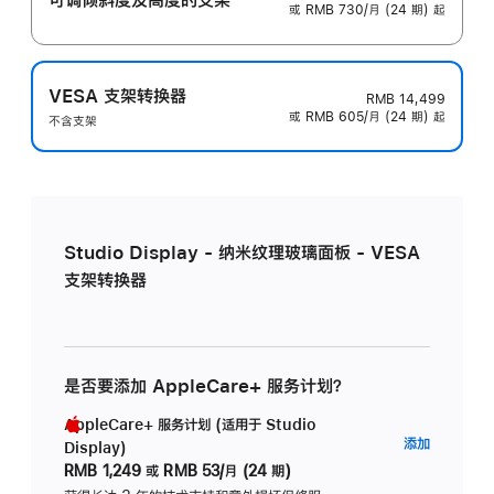
或 RMB 730/月 (24 期) 起
VESA 支架转换器
RMB 14,499
或 RMB 605/月 (24 期) 起
不含支架
Studio Display - 纳米纹理玻璃面板 - VESA
支架转换器
是否要添加 AppleCare+ 服务计划？
AppleCare+ 服务计划 (适用于 Studio
AppleC
添加
Display)
服
RMB 1,249
或
RMB 53/月 (24 期)