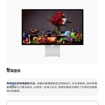
玻璃面板
两种抗反射玻璃面板可选。
标配的玻璃面板经过特别设计，反光率极低。纳米纹理
展
玻璃面板可分散反射光，从而进一步减少反光，即使在高亮光源的工作场所也能保
持出色画质。
开