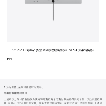
Studio Display (配备纳米纹理玻璃面板和 VESA 支架转换器)
网
脚
‡ 为近似值。金额可能随时间变动。
注
页
分期付款服务的条件
页
上述所示分期付款金额仅为使用特定期数免息分期付款估算得出的示例 (仅显示整数数
脚
额，未显示小数点以后的金额)，实际支付金额以银行、花呗或微信分付账单为准。上述分