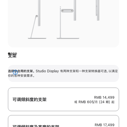
支架
选择你合用的支架。
Studio Display 有两种支架和一种支架转换器可选，以满足
展
你的各种安装需求。
开
RMB 14,499
可调倾斜度的支架
或 RMB 605/月 (24 期) 起
RMB 17,499
可调倾斜度及高‍度的支‍架