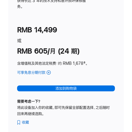
务
获得长达 3 年的技术支持和意外损坏保修服
务。
计
划
(适
RMB 14,499
用
于
或
Studio
RMB 605/月 (24 期)
Display
含增值税及其他法定税费
：约 RMB 1,678
脚
‡。
注
可享免息分期付款
(Studio
Display
-
添加到购物袋
纳
米
需要考虑一下？
纹
将此设备加入你的收藏，即可先保留全部配置选择，之后随时
理
回来再继续选购。
玻
璃
收藏
面