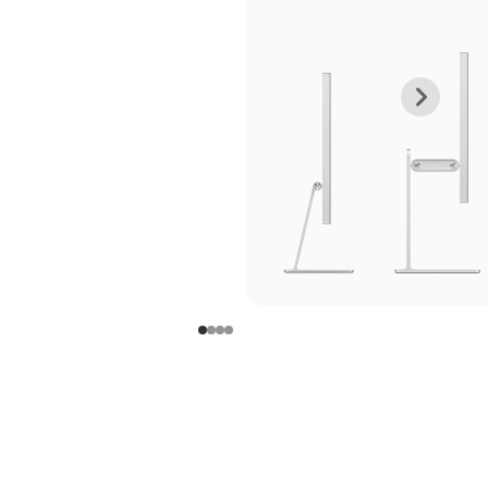
上
下
一
一
张
张
图
图
库
库
图
图
片
片
-
-
支
支
架
架