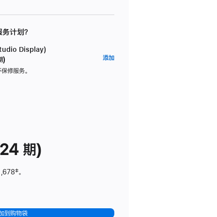
 服务计划？
dio Display)
AppleCare+
添加
期)
服
坏保修服务。
务
计
划
(适
用
于
24 期)
Studio
Display)
,678
脚
‡。
注
加到购物袋