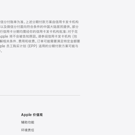
微信分付账单为准。上述分期付款方案由信用卡发卡机构
) 以及微信分付面向符合条件的中国大陆居民提供。部分
家。所有银行信用卡分期均需经你的信用卡发卡机构批准；对于花
ple 将不会被告知原因。请参阅信用卡发卡机构 (包
了解相关条件、费用和收费。订单可能需要满足特定金额要
e 员工购买计划 (EPP) 适用的分期付款方案可能与
。
Apple 价值观
辅助功能
环境责任