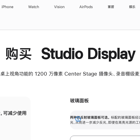
iPhone
Watch
Vision
AirPods
家居
娱乐
购买 Studio Display
桌上视角功能的 1200 万像素 Center Stage 摄像头、录音棚
玻璃面板
，可减少使用
纳米纹理玻璃面板可进一步减少反光，即使在
两种抗反射玻璃面板可选。
标配的玻璃面板经
。
有高亮光源的场所使用，也能保持出色画质。
展
光，从而进一步减少反光，即使在高亮光源的工
开