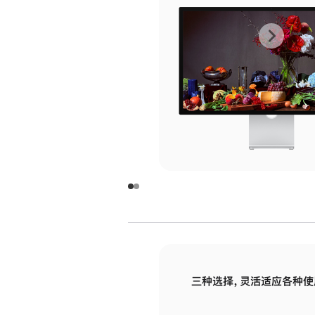
上
下
一
一
张
张
图
图
库
库
图
图
片
片
-
-
玻
玻
璃
璃
三种选择，灵活适应各种使
面
面
板
板