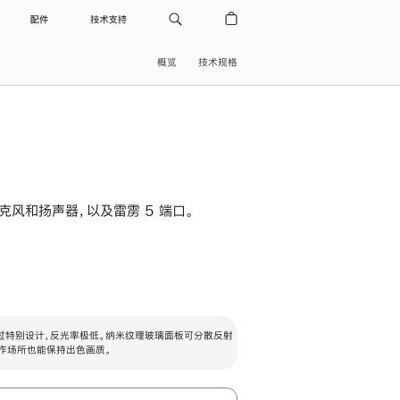
配件
技术支持
概览
技术规格
级麦克风和扬声器，以及雷雳 5 端口。
过特别设计，反光率极低。纳米纹理玻璃面板可分散反射
作场所也能保持出色画质。