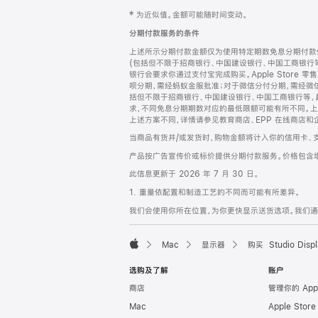
网
脚
‡ 为近似值。金额可能随时间变动。
注
页
分期付款服务的条件
页
上述所示分期付款金额仅为使用特定期数免息分期付款估
脚
(包括但不限于招商银行、中国建设银行、中国工商银行
银行会要求你通过支付宝完成购买。Apple Store 零
呗分期，需经蚂蚁金服批准；对于微信分付分期，需经微信
括但不限于招商银行、中国建设银行、中国工商银行等，
求，不同免息分期期数对应的最低限额可能有所不同。上述分
上述方案不同，详情请参见教育商店、EPP 在线商店和
当商品有货并/或发货时，购物金额将计入你的信用卡、
产品按广告宣传价或标价提供分期付款服务。价格包含
此信息更新于 2026 年 7 月 30 日。
1. 重量依配置和制造工艺的不同而可能有所差异。
我们会使用你所在位置，为你更快显示送货选项。我们通过你
Mac
显示器
购买 Studio Displ
Apple
选购及了解
账户
商店
管理你的 App
Mac
Apple Stor