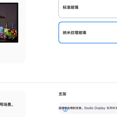
标准玻璃
纳米纹理玻璃
支架
用场景。
标配可调倾斜度的支架，提供 30 度的倾斜度
选
选择你合用的支架。
Studio Display
调节范围。
展