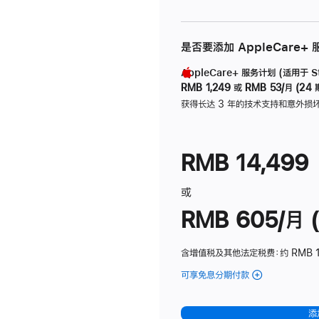
是否要添加 AppleCare+
AppleCare+ 服务计划 (适用于 Stu
RMB 1,249
或
RMB 53/月 (24 
获得长达 3 年的技术支持和意外损
RMB 14,499
或
RMB 605/月 (
含增值税及其他法定税费
：约 RMB 1
可享免息分期付款
(Studio
Display
-
添