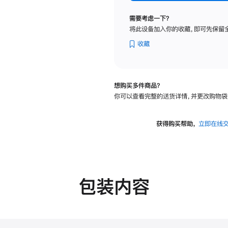
纳
米
需要考虑一下？
纹
将此设备加入你的收藏，即可先保留
理
玻
收藏
璃
面
板
想购买多件商品？
-
你可以查看完整的送货详情，并更改购物袋
VESA
支
架
获得购买帮助，
立即在线
转
换
器
的
分
包装内容
期
付
款
选
项)