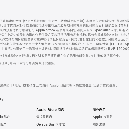
算得出的示例 (仅显示整数数额，未显示小数点以后的金额)，实际支付金额以银行、花呗或
等，具体支持分期付款服务的可选择银行及对应分期付款方案请见付款页面)、蚂蚁金服 (花呗
售店的分期付款方案可能与 Apple Store 在线商店不同，请到店咨询 Specialist 专
分付批准。如果你选择的分期付款方案未获得信用卡发卡机构、蚂蚁金服或微信分付的批准，Ap
具体支持分期付款服务的可选择银行请见付款页面) 网站、支付宝网站和微信分付服务页面，
期付款服务只适用于个人消费者。企业和教育机构客户、企业员工购买计划 (EPP) 和 Appl
企业商店。公司信用卡无资格申请分期。招商银行分期付款单笔订单最高限额为 RMB 150000
支付宝或微信分付账单。相关财务费用将显示在你的信用卡对账单、支付宝或微信账户中。
增值税。所有订单均可享受免费送货服务。
的 IP 地址，或者你在上次访问 Apple 网站时输入的位置信息，找到了你的位置。
ay
Apple Store 商店
商务应用
le 账户
查找零售店
Apple 与商务
e 账户
Genius Bar 天才吧
商务选购