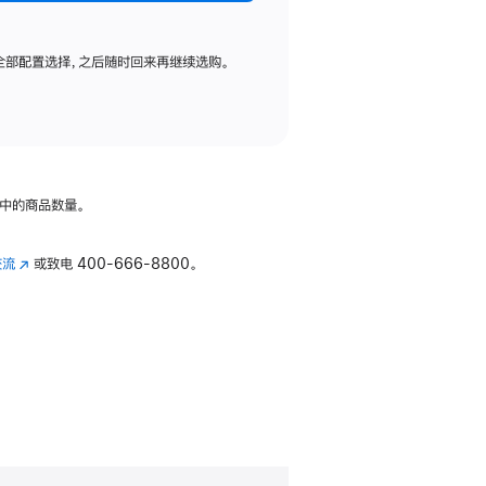
全部配置选择，之后随时回来再继续选购。
中的商品数量。
交流
(在
或致电
400-666-8800。
新
窗
口
中
打
开)