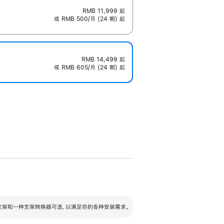
RMB 11,999
起
或 RMB 500/月 (24 期) 起
RMB 14,499
起
或 RMB 605/月 (24 期) 起
配可调倾斜度及高度的支架，额外增加 105
VESA 支架转换器
 有两种支架和一种支架转换器可选，以满足你的各种安装需求。
毫米的高度调节范围。
容的支架 (未随附)