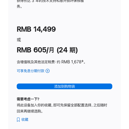
务
获得长达 3 年的技术支持和意外损坏保修服
务。
计
划
(适
RMB 14,499
用
于
或
Studio
RMB 605/月 (24 期)
Display
含增值税及其他法定税费
：约 RMB 1,678
脚
‡。
注
可享免息分期付款
(Studio
Display
-
添加到购物袋
纳
米
需要考虑一下？
纹
将此设备加入你的收藏，即可先保留全部配置选择，之后随时
理
回来再继续选购。
玻
璃
收藏
面