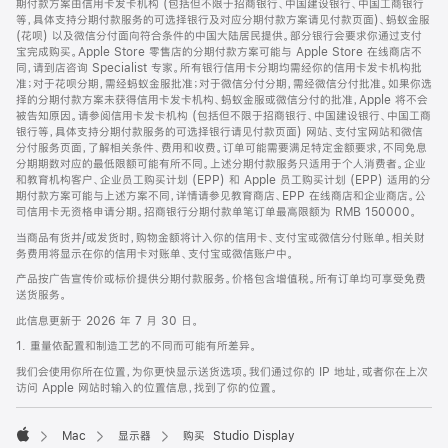
期付款方案由信用卡发卡机构 (包括但不限于招商银行、中国建设银行、中国工商银行
等，具体支持分期付款服务的可选择银行及对应分期付款方案请见付款页面)、蚂蚁金服
(花呗) 以及微信分付面向符合条件的中国大陆居民提供。部分银行会要求你通过支付
宝完成购买。Apple Store 零售店的分期付款方案可能与 Apple Store 在线商店不
同，请到店咨询 Specialist 专家。所有银行信用卡分期均需经你的信用卡发卡机构批
准；对于花呗分期，需经蚂蚁金服批准；对于微信分付分期，需经微信分付批准。如果你选
择的分期付款方案未获得信用卡发卡机构、蚂蚁金服或微信分付的批准，Apple 将不会
被告知原因。请参阅信用卡发卡机构 (包括但不限于招商银行、中国建设银行、中国工商
银行等，具体支持分期付款服务的可选择银行请见付款页面) 网站、支付宝网站和微信
分付服务页面，了解相关条件、费用和收费。订单可能需要满足特定金额要求，不同免息
分期期数对应的最低限额可能有所不同。上述分期付款服务只适用于个人消费者。企业
和教育机构客户、企业员工购买计划 (EPP) 和 Apple 员工购买计划 (EPP) 适用的分
期付款方案可能与上述方案不同，详情请参见教育商店、EPP 在线商店和企业商店。公
司信用卡无资格申请分期。招商银行分期付款单笔订单最高限额为 RMB 150000。
当商品有货并/或发货时，购物金额将计入你的信用卡、支付宝或微信分付账单。相关财
务费用将显示在你的信用卡对账单、支付宝或微信账户中。
产品按广告宣传价或标价提供分期付款服务。价格包含增值税。所有订单均可享受免费
送货服务。
此信息更新于 2026 年 7 月 30 日。
1. 重量依配置和制造工艺的不同而可能有所差异。
我们会使用你所在位置，为你更快显示送货选项。我们通过你的 IP 地址，或者你在上次
访问 Apple 网站时输入的位置信息，找到了你的位置。
Mac
显示器
购买 Studio Display