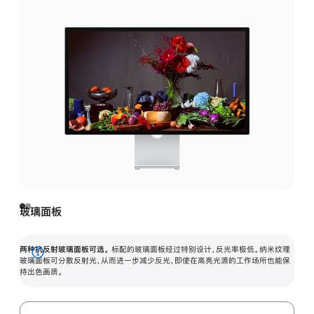
玻璃面板
两种抗反射玻璃面板可选。
标配的玻璃面板经过特别设计，反光率极低。纳米纹理
展
玻璃面板可分散反射光，从而进一步减少反光，即使在高亮光源的工作场所也能保
持出色画质。
开