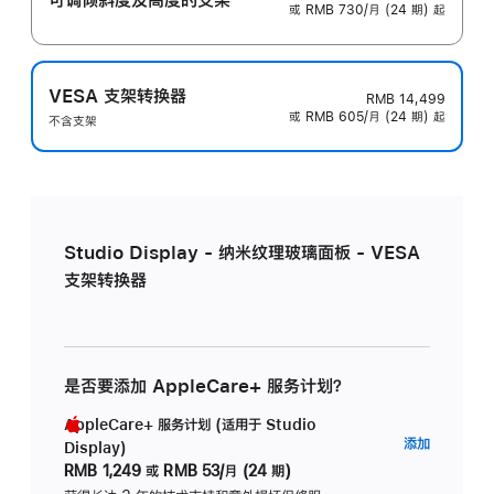
或 RMB 730/月 (24 期) 起
VESA 支架转换器
RMB 14,499
或 RMB 605/月 (24 期) 起
不含支架
Studio Display - 纳米纹理玻璃面板 - VESA
支架转换器
是否要添加 AppleCare+ 服务计划？
AppleCare+ 服务计划 (适用于 Studio
AppleC
添加
Display)
服
RMB 1,249
或
RMB 53/月 (24 期)