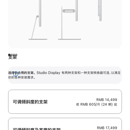
支架
选择你合用的支架。
Studio Display 有两种支架和一种支架转换器可选，以满足
展
你的各种安装需求。
开
RMB 14,499
可调倾斜度的支架
或 RMB 605/月 (24 期) 起
RMB 17,499
可调倾斜度及高‍度的支‍架