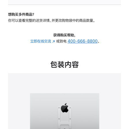
板
-
想购买多件商品？
VESA
你可以查看完整的送货详情，并更改购物袋中的商品数量。
支
架
转
获得购买帮助，
换
立即在线交流
(在
或致电
400-666-8800
。
器
新
的
窗
分
口
包装内容
期
中
付
打
款
开)
选
项)