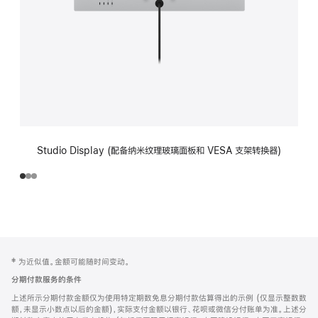
Studio Display (配备纳米纹理玻璃面板和 VESA 支架转换器)
网
脚
‡ 为近似值。金额可能随时间变动。
注
页
分期付款服务的条件
页
上述所示分期付款金额仅为使用特定期数免息分期付款估算得出的示例 (仅显示整数数
脚
额，未显示小数点以后的金额)，实际支付金额以银行、花呗或微信分付账单为准。上述分