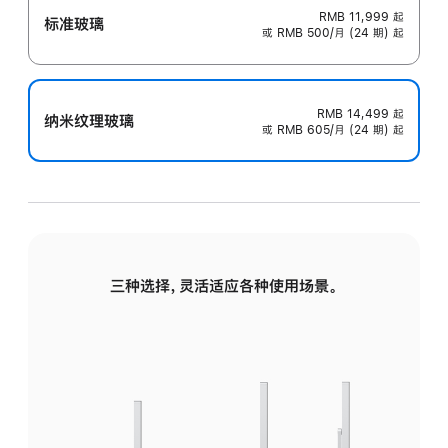
RMB 11,999
起
标准玻璃
或 RMB 500/月 (24 期) 起
RMB 14,499
起
纳米纹理玻璃
或 RMB 605/月 (24 期) 起
三种选择，灵活适应各种使用场景。
标