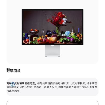
玻璃面板
两种抗反射玻璃面板可选。
标配的玻璃面板经过特别设计，反光率极低。纳米纹理
展
玻璃面板可分散反射光，从而进一步减少反光，即使在高亮光源的工作场所也能保
持出色画质。
开