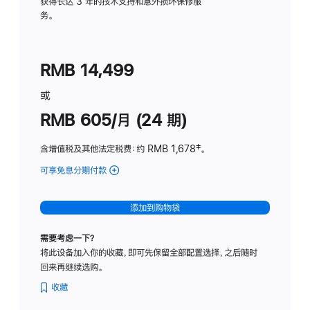
务
获得长达 3 年的技术支持和意外损坏保修服
务。
计
划
(适
RMB 14,499
用
于
或
Studio
RMB 605/月 (24 期)
Display
含增值税及其他法定税费
：约 RMB 1,678
脚
‡。
注
可享免息分期付款
(Studio
Display
-
添加到购物袋
纳
米
需要考虑一下？
纹
将此设备加入你的收藏，即可先保留全部配置选择，之后随时
理
回来再继续选购。
玻
璃
收藏
面