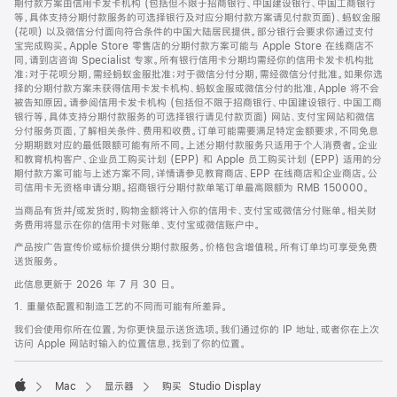
期付款方案由信用卡发卡机构 (包括但不限于招商银行、中国建设银行、中国工商银行
等，具体支持分期付款服务的可选择银行及对应分期付款方案请见付款页面)、蚂蚁金服
(花呗) 以及微信分付面向符合条件的中国大陆居民提供。部分银行会要求你通过支付
宝完成购买。Apple Store 零售店的分期付款方案可能与 Apple Store 在线商店不
同，请到店咨询 Specialist 专家。所有银行信用卡分期均需经你的信用卡发卡机构批
准；对于花呗分期，需经蚂蚁金服批准；对于微信分付分期，需经微信分付批准。如果你选
择的分期付款方案未获得信用卡发卡机构、蚂蚁金服或微信分付的批准，Apple 将不会
被告知原因。请参阅信用卡发卡机构 (包括但不限于招商银行、中国建设银行、中国工商
银行等，具体支持分期付款服务的可选择银行请见付款页面) 网站、支付宝网站和微信
分付服务页面，了解相关条件、费用和收费。订单可能需要满足特定金额要求，不同免息
分期期数对应的最低限额可能有所不同。上述分期付款服务只适用于个人消费者。企业
和教育机构客户、企业员工购买计划 (EPP) 和 Apple 员工购买计划 (EPP) 适用的分
期付款方案可能与上述方案不同，详情请参见教育商店、EPP 在线商店和企业商店。公
司信用卡无资格申请分期。招商银行分期付款单笔订单最高限额为 RMB 150000。
当商品有货并/或发货时，购物金额将计入你的信用卡、支付宝或微信分付账单。相关财
务费用将显示在你的信用卡对账单、支付宝或微信账户中。
产品按广告宣传价或标价提供分期付款服务。价格包含增值税。所有订单均可享受免费
送货服务。
此信息更新于 2026 年 7 月 30 日。
1. 重量依配置和制造工艺的不同而可能有所差异。
我们会使用你所在位置，为你更快显示送货选项。我们通过你的 IP 地址，或者你在上次
访问 Apple 网站时输入的位置信息，找到了你的位置。
Mac
显示器
购买 Studio Display