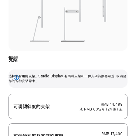
支架
选择你合用的支架。
Studio Display 有两种支架和一种支架转换器可选，以满足
展
你的各种安装需求。
开
RMB 14,499
可调倾斜度的支架
或 RMB 605/月 (24 期) 起
RMB 17,499
可调倾斜度及高‍度的支‍架