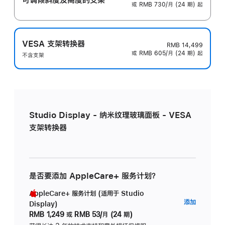
或 RMB 730/月 (24 期) 起
VESA 支架转换器
RMB 14,499
或 RMB 605/月 (24 期) 起
不含支架
Studio Display - 纳米纹理玻璃面板 - VESA
支架转换器
是否要添加 AppleCare+ 服务计划？
AppleCare+ 服务计划 (适用于 Studio
AppleC
添加
Display)
服
RMB 1,249
或
RMB 53/月 (24 期)