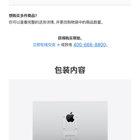
板
-
想购买多件商品？
VESA
你可以查看完整的送货详情，并更改购物袋中的商品数量。
支
架
转
获得购买帮助，
换
立即在线交流
(在
或致电
400-666-8800
。
器
新
的
窗
分
口
包装内容
期
中
付
打
款
开)
选
项)