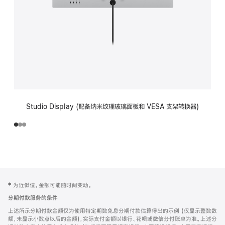
Studio Display (配备纳米纹理玻璃面板和 VESA 支架转换器)
网
脚
‡ 为近似值。金额可能随时间变动。
注
页
分期付款服务的条件
页
上述所示分期付款金额仅为使用特定期数免息分期付款估算得出的示例 (仅显示整数数
脚
额，未显示小数点以后的金额)，实际支付金额以银行、花呗或微信分付账单为准。上述分