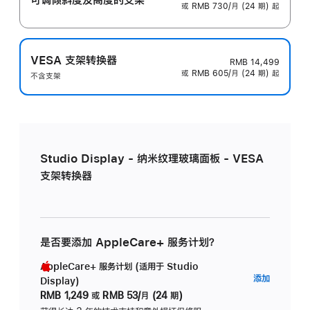
或 RMB 730/月 (24 期) 起
VESA 支架转换器
RMB 14,499
或 RMB 605/月 (24 期) 起
不含支架
Studio Display - 纳米纹理玻璃面板 - VESA
支架转换器
是否要添加 AppleCare+ 服务计划？
AppleCare+ 服务计划 (适用于 Studio
AppleC
添加
Display)
服
RMB 1,249
或
RMB 53/月 (24 期)