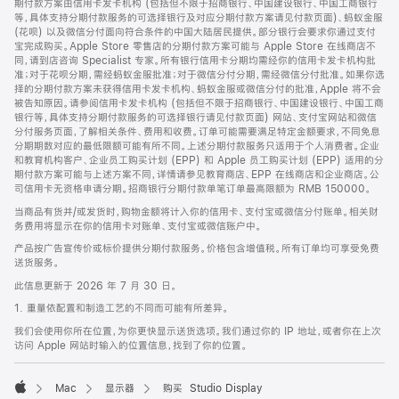
期付款方案由信用卡发卡机构 (包括但不限于招商银行、中国建设银行、中国工商银行
等，具体支持分期付款服务的可选择银行及对应分期付款方案请见付款页面)、蚂蚁金服
(花呗) 以及微信分付面向符合条件的中国大陆居民提供。部分银行会要求你通过支付
宝完成购买。Apple Store 零售店的分期付款方案可能与 Apple Store 在线商店不
同，请到店咨询 Specialist 专家。所有银行信用卡分期均需经你的信用卡发卡机构批
准；对于花呗分期，需经蚂蚁金服批准；对于微信分付分期，需经微信分付批准。如果你选
择的分期付款方案未获得信用卡发卡机构、蚂蚁金服或微信分付的批准，Apple 将不会
被告知原因。请参阅信用卡发卡机构 (包括但不限于招商银行、中国建设银行、中国工商
银行等，具体支持分期付款服务的可选择银行请见付款页面) 网站、支付宝网站和微信
分付服务页面，了解相关条件、费用和收费。订单可能需要满足特定金额要求，不同免息
分期期数对应的最低限额可能有所不同。上述分期付款服务只适用于个人消费者。企业
和教育机构客户、企业员工购买计划 (EPP) 和 Apple 员工购买计划 (EPP) 适用的分
期付款方案可能与上述方案不同，详情请参见教育商店、EPP 在线商店和企业商店。公
司信用卡无资格申请分期。招商银行分期付款单笔订单最高限额为 RMB 150000。
当商品有货并/或发货时，购物金额将计入你的信用卡、支付宝或微信分付账单。相关财
务费用将显示在你的信用卡对账单、支付宝或微信账户中。
产品按广告宣传价或标价提供分期付款服务。价格包含增值税。所有订单均可享受免费
送货服务。
此信息更新于 2026 年 7 月 30 日。
1. 重量依配置和制造工艺的不同而可能有所差异。
我们会使用你所在位置，为你更快显示送货选项。我们通过你的 IP 地址，或者你在上次
访问 Apple 网站时输入的位置信息，找到了你的位置。
Mac
显示器
购买 Studio Display