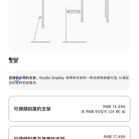
支架
选择你合用的支架。
Studio Display 有两种支架和一种支架转换器可选，以满足
展
你的各种安装需求。
开
RMB 14,499
可调倾斜度的支架
或 RMB 605/月 (24 期) 起
RMB 17,499
可调倾斜度及高‍度的支‍架