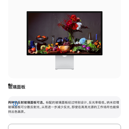
玻璃面板
两种抗反射玻璃面板可选。
标配的玻璃面板经过特别设计，反光率极低。纳米纹理
展
玻璃面板可分散反射光，从而进一步减少反光，即使在高亮光源的工作场所也能保
持出色画质。
开