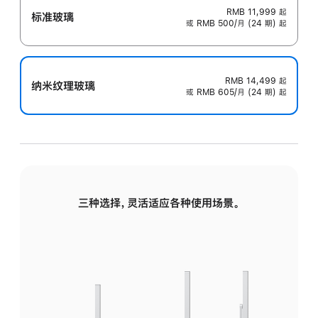
RMB 11,999
起
标准玻璃
或 RMB 500/月 (24 期) 起
RMB 14,499
起
纳米纹理玻璃
或 RMB 605/月 (24 期) 起
三种选择，灵活适应各种使用场景。
标