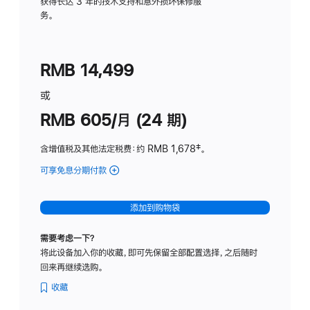
务
获得长达 3 年的技术支持和意外损坏保修服
务。
计
划
(适
RMB 14,499
用
于
或
Studio
RMB 605/月 (24 期)
Display
含增值税及其他法定税费
：约 RMB 1,678
脚
‡。
注
可享免息分期付款
(Studio
Display
-
添加到购物袋
纳
米
需要考虑一下？
纹
将此设备加入你的收藏，即可先保留全部配置选择，之后随时
理
回来再继续选购。
玻
璃
收藏
面