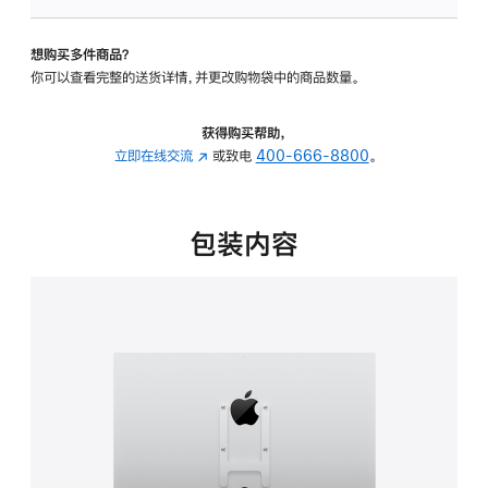
板
-
想购买多件商品？
VESA
你可以查看完整的送货详情，并更改购物袋中的商品数量。
支
架
转
获得购买帮助，
换
立即在线交流
(在
或致电
400-666-8800
。
器
新
的
窗
分
口
包装内容
期
中
付
打
款
开)
选
项)