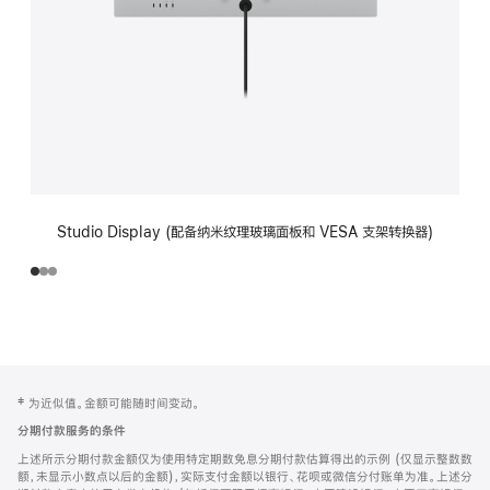
Studio Display (配备纳米纹理玻璃面板和 VESA 支架转换器)
网
脚
‡ 为近似值。金额可能随时间变动。
注
页
分期付款服务的条件
页
上述所示分期付款金额仅为使用特定期数免息分期付款估算得出的示例 (仅显示整数数
脚
额，未显示小数点以后的金额)，实际支付金额以银行、花呗或微信分付账单为准。上述分