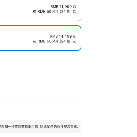
RMB 11,999
起
或 RMB 500/月 (24 期) 起
RMB 14,499
起
或 RMB 605/月 (24 期) 起
配可调倾斜度及高度的支架，额外增加 105
VESA 支架转换器
 有两种支架和一种支架转换器可选，以满足你的各种安装需求。
毫米的高度调节范围。
容的支架 (未随附)