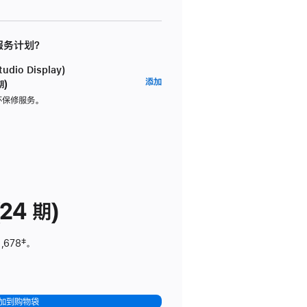
 服务计划？
dio Display)
AppleCare+
添加
期)
服
坏保修服务。
务
计
划
(适
用
于
24 期)
Studio
Display)
,678
脚
‡。
注
加到购物袋