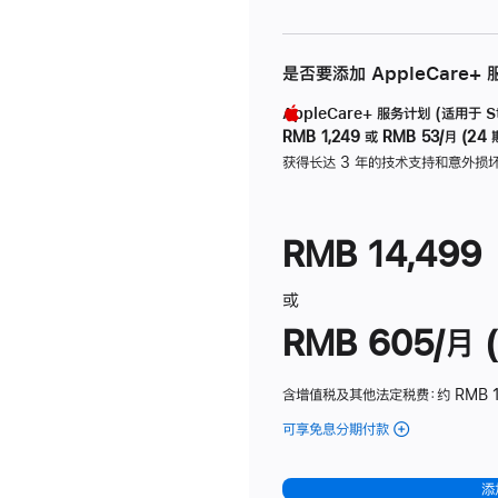
是否要添加 AppleCare+
AppleCare+ 服务计划 (适用于 Stu
RMB 1,249
或
RMB 53/月 (24 
获得长达 3 年的技术支持和意外损
RMB 14,499
或
RMB 605/月 (
含增值税及其他法定税费
：约 RMB 1
可享免息分期付款
(Studio
Display
-
添