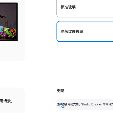
标准玻璃
纳米纹理玻璃
支架
用场景。
标配可调倾斜度的支架，提供 30 度的倾斜度
选
选择你合用的支架。
Studio Display
调节范围。
展