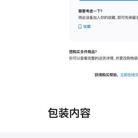
纳
米
需要考虑一下？
纹
将此设备加入你的收藏，即可先保留
理
玻
收藏
璃
面
板
想购买多件商品？
-
你可以查看完整的送货详情，并更改购物袋
VESA
支
架
获得购买帮助，
立即在线
转
换
器
的
分
包装内容
期
付
款
选
项)