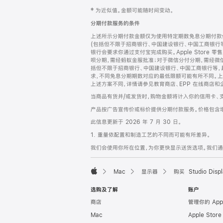
网
脚
‡ 为近似值。金额可能随时间变动。
注
页
分期付款服务的条件
页
上述所示分期付款金额仅为使用特定期数免息分期付款估
脚
(包括但不限于招商银行、中国建设银行、中国工商银行
银行会要求你通过支付宝完成购买。Apple Store 零
呗分期，需经蚂蚁金服批准；对于微信分付分期，需经微信
括但不限于招商银行、中国建设银行、中国工商银行等，
求，不同免息分期期数对应的最低限额可能有所不同。上述分
上述方案不同，详情请参见教育商店、EPP 在线商店和
当商品有货并/或发货时，购物金额将计入你的信用卡、
产品按广告宣传价或标价提供分期付款服务。价格包含
此信息更新于 2026 年 7 月 30 日。
1. 重量依配置和制造工艺的不同而可能有所差异。
我们会使用你所在位置，为你更快显示送货选项。我们通过你
Mac
显示器
购买 Studio Displ
Apple
选购及了解
账户
商店
管理你的 App
Mac
Apple Stor