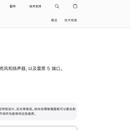
配件
技术支持
概览
技术规格
级麦克风和扬声器，以及雷雳 5 端口。
过特别设计，反光率极低。纳米纹理玻璃面板可分散反射
作场所也能保持出色画质。