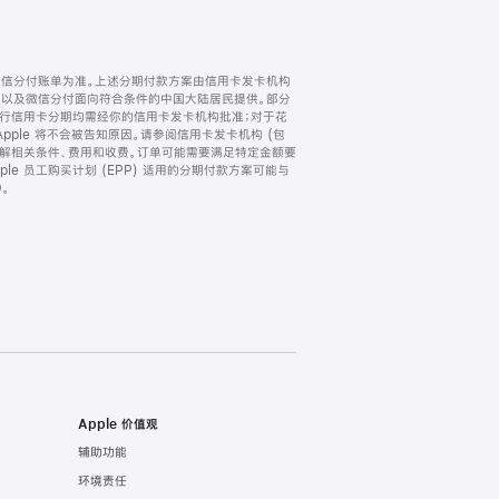
微信分付账单为准。上述分期付款方案由信用卡发卡机构
) 以及微信分付面向符合条件的中国大陆居民提供。部分
家。所有银行信用卡分期均需经你的信用卡发卡机构批准；对于花
ple 将不会被告知原因。请参阅信用卡发卡机构 (包
了解相关条件、费用和收费。订单可能需要满足特定金额要
e 员工购买计划 (EPP) 适用的分期付款方案可能与
。
Apple 价值观
辅助功能
环境责任