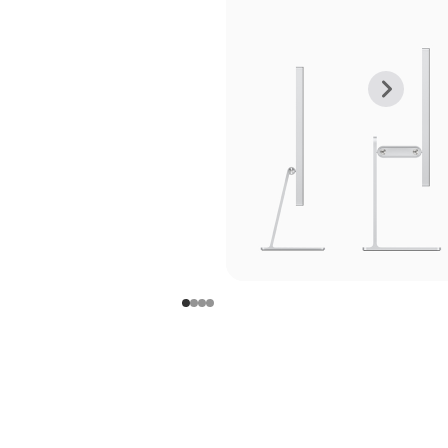
上
下
一
一
张
张
图
图
库
库
图
图
片
片
-
-
支
支
架
架