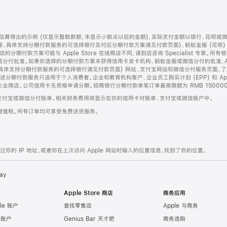
算得出的示例 (仅显示整数数额，未显示小数点以后的金额)，实际支付金额以银行、花呗或
等，具体支持分期付款服务的可选择银行及对应分期付款方案请见付款页面)、蚂蚁金服 (花呗
售店的分期付款方案可能与 Apple Store 在线商店不同，请到店咨询 Specialist 专
分付批准。如果你选择的分期付款方案未获得信用卡发卡机构、蚂蚁金服或微信分付的批准，Ap
具体支持分期付款服务的可选择银行请见付款页面) 网站、支付宝网站和微信分付服务页面，
期付款服务只适用于个人消费者。企业和教育机构客户、企业员工购买计划 (EPP) 和 Appl
企业商店。公司信用卡无资格申请分期。招商银行分期付款单笔订单最高限额为 RMB 150000
支付宝或微信分付账单。相关财务费用将显示在你的信用卡对账单、支付宝或微信账户中。
增值税。所有订单均可享受免费送货服务。
的 IP 地址，或者你在上次访问 Apple 网站时输入的位置信息，找到了你的位置。
ay
Apple Store 商店
商务应用
le 账户
查找零售店
Apple 与商务
e 账户
Genius Bar 天才吧
商务选购