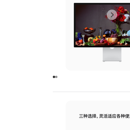
上
下
一
一
张
张
图
图
库
库
图
图
片
片
-
-
玻
玻
璃
璃
三种选择，灵活适应各种使
面
面
板
板