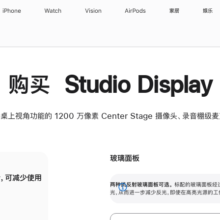
iPhone
Watch
Vision
AirPods
家居
娱乐
购买 Studio Display
桌上视角功能的 1200 万像素 Center Stage 摄像头、录音棚
玻璃面板
，可减少使用
纳米纹理玻璃面板可进一步减少反光，即使在
两种抗反射玻璃面板可选。
标配的玻璃面板经
。
有高亮光源的场所使用，也能保持出色画质。
展
光，从而进一步减少反光，即使在高亮光源的工
开