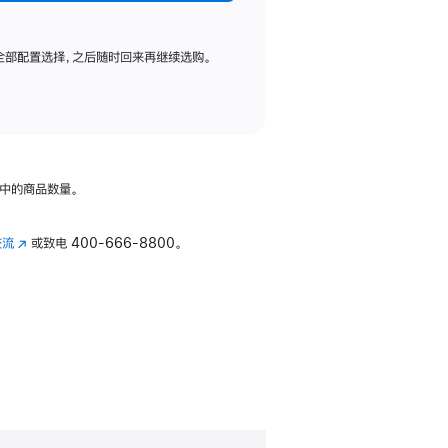
全部配置选择，之后随时回来再继续选购。
中的商品数量。
交流
(在
或致电
400-666-8800。
新
窗
口
中
打
开)