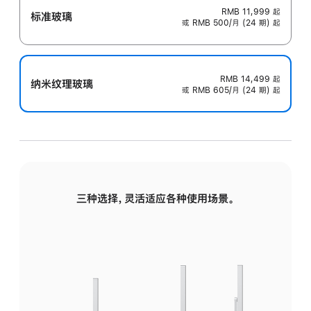
RMB 11,999
起
标准玻璃
或 RMB 500/月 (24 期) 起
RMB 14,499
起
纳米纹理玻璃
或 RMB 605/月 (24 期) 起
三种选择，灵活适应各种使用场景。
标