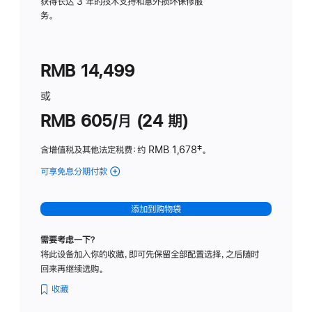
务
获得长达 3 年的技术支持和意外损坏保修服
务。
计
划
(适
RMB 14,499
用
于
或
Studio
RMB 605/月 (24 期)
Display
含增值税及其他法定税费
：约 RMB 1,678
脚
‡。
注
可享免息分期付款
(Studio
Display
-
添加到购物袋
纳
米
需要考虑一下？
纹
将此设备加入你的收藏，即可先保留全部配置选择，之后随时
理
回来再继续选购。
玻
璃
收藏
面