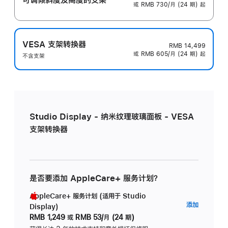
或 RMB 730/月 (24 期) 起
VESA 支架转换器
RMB 14,499
或 RMB 605/月 (24 期) 起
不含支架
Studio Display - 纳米纹理玻璃面板 - VESA
支架转换器
是否要添加 AppleCare+ 服务计划？
AppleCare+ 服务计划 (适用于 Studio
AppleC
添加
Display)
服
RMB 1,249
或
RMB 53/月 (24 期)