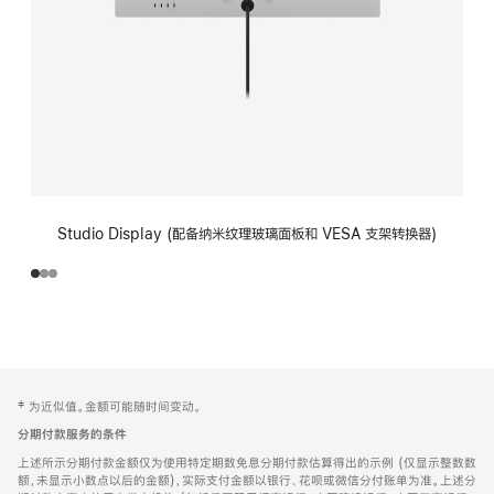
Studio Display (配备纳米纹理玻璃面板和 VESA 支架转换器)
网
脚
‡ 为近似值。金额可能随时间变动。
注
页
分期付款服务的条件
页
上述所示分期付款金额仅为使用特定期数免息分期付款估算得出的示例 (仅显示整数数
脚
额，未显示小数点以后的金额)，实际支付金额以银行、花呗或微信分付账单为准。上述分