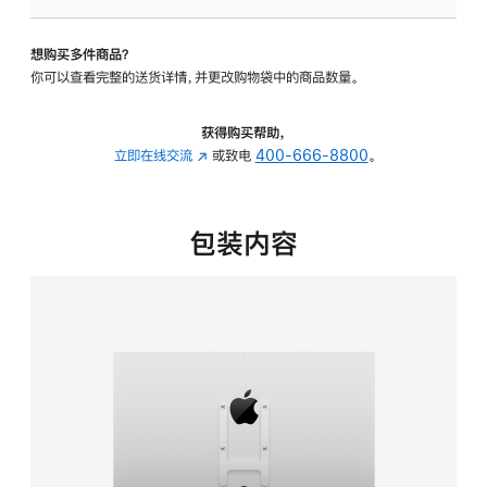
板
-
想购买多件商品？
VESA
你可以查看完整的送货详情，并更改购物袋中的商品数量。
支
架
转
获得购买帮助，
换
立即在线交流
(在
或致电
400-666-8800
。
器
新
的
窗
分
口
包装内容
期
中
付
打
款
开)
选
项)