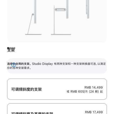
支架
选择你合用的支架。
Studio Display 有两种支架和一种支架转换器可选，以满足
展
你的各种安装需求。
开
RMB 14,499
可调倾斜度的支架
或 RMB 605/月 (24 期) 起
RMB 17,499
可调倾斜度及高‍度的支‍架