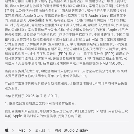
期付款方案由信用卡发卡机构 (包括但不限于招商银行、中国建设银行、中国工商银行
等，具体支持分期付款服务的可选择银行及对应分期付款方案请见付款页面)、蚂蚁金服
(花呗) 以及微信分付面向符合条件的中国大陆居民提供。部分银行会要求你通过支付
宝完成购买。Apple Store 零售店的分期付款方案可能与 Apple Store 在线商店不
同，请到店咨询 Specialist 专家。所有银行信用卡分期均需经你的信用卡发卡机构批
准；对于花呗分期，需经蚂蚁金服批准；对于微信分付分期，需经微信分付批准。如果你选
择的分期付款方案未获得信用卡发卡机构、蚂蚁金服或微信分付的批准，Apple 将不会
被告知原因。请参阅信用卡发卡机构 (包括但不限于招商银行、中国建设银行、中国工商
银行等，具体支持分期付款服务的可选择银行请见付款页面) 网站、支付宝网站和微信
分付服务页面，了解相关条件、费用和收费。订单可能需要满足特定金额要求，不同免息
分期期数对应的最低限额可能有所不同。上述分期付款服务只适用于个人消费者。企业
和教育机构客户、企业员工购买计划 (EPP) 和 Apple 员工购买计划 (EPP) 适用的分
期付款方案可能与上述方案不同，详情请参见教育商店、EPP 在线商店和企业商店。公
司信用卡无资格申请分期。招商银行分期付款单笔订单最高限额为 RMB 150000。
当商品有货并/或发货时，购物金额将计入你的信用卡、支付宝或微信分付账单。相关财
务费用将显示在你的信用卡对账单、支付宝或微信账户中。
产品按广告宣传价或标价提供分期付款服务。价格包含增值税。所有订单均可享受免费
送货服务。
此信息更新于 2026 年 7 月 30 日。
1. 重量依配置和制造工艺的不同而可能有所差异。
我们会使用你所在位置，为你更快显示送货选项。我们通过你的 IP 地址，或者你在上次
访问 Apple 网站时输入的位置信息，找到了你的位置。
Mac
显示器
购买 Studio Display