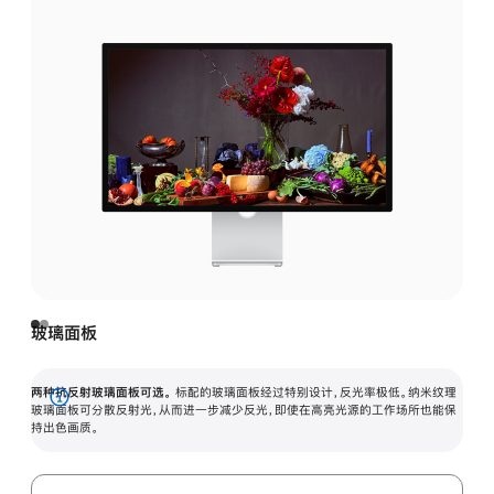
玻璃面板
两种抗反射玻璃面板可选。
标配的玻璃面板经过特别设计，反光率极低。纳米纹理
展
玻璃面板可分散反射光，从而进一步减少反光，即使在高亮光源的工作场所也能保
持出色画质。
开