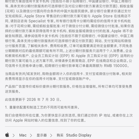
期付款方案由信用卡发卡机构 (包括但不限于招商银行、中国建设银行、中国工商银行
等，具体支持分期付款服务的可选择银行及对应分期付款方案请见付款页面)、蚂蚁金服
(花呗) 以及微信分付面向符合条件的中国大陆居民提供。部分银行会要求你通过支付
宝完成购买。Apple Store 零售店的分期付款方案可能与 Apple Store 在线商店不
同，请到店咨询 Specialist 专家。所有银行信用卡分期均需经你的信用卡发卡机构批
准；对于花呗分期，需经蚂蚁金服批准；对于微信分付分期，需经微信分付批准。如果你选
择的分期付款方案未获得信用卡发卡机构、蚂蚁金服或微信分付的批准，Apple 将不会
被告知原因。请参阅信用卡发卡机构 (包括但不限于招商银行、中国建设银行、中国工商
银行等，具体支持分期付款服务的可选择银行请见付款页面) 网站、支付宝网站和微信
分付服务页面，了解相关条件、费用和收费。订单可能需要满足特定金额要求，不同免息
分期期数对应的最低限额可能有所不同。上述分期付款服务只适用于个人消费者。企业
和教育机构客户、企业员工购买计划 (EPP) 和 Apple 员工购买计划 (EPP) 适用的分
期付款方案可能与上述方案不同，详情请参见教育商店、EPP 在线商店和企业商店。公
司信用卡无资格申请分期。招商银行分期付款单笔订单最高限额为 RMB 150000。
当商品有货并/或发货时，购物金额将计入你的信用卡、支付宝或微信分付账单。相关财
务费用将显示在你的信用卡对账单、支付宝或微信账户中。
产品按广告宣传价或标价提供分期付款服务。价格包含增值税。所有订单均可享受免费
送货服务。
此信息更新于 2026 年 7 月 30 日。
1. 重量依配置和制造工艺的不同而可能有所差异。
我们会使用你所在位置，为你更快显示送货选项。我们通过你的 IP 地址，或者你在上次
访问 Apple 网站时输入的位置信息，找到了你的位置。
Mac
显示器
购买 Studio Display