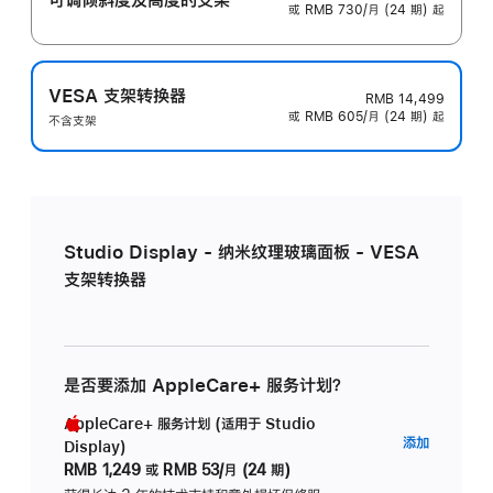
或 RMB 730/月 (24 期) 起
VESA 支架转换器
RMB 14,499
或 RMB 605/月 (24 期) 起
不含支架
Studio Display - 纳米纹理玻璃面板 - VESA
支架转换器
是否要添加 AppleCare+ 服务计划？
AppleCare+ 服务计划 (适用于 Studio
AppleC
添加
Display)
服
RMB 1,249
或
RMB 53/月 (24 期)