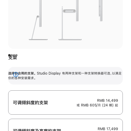
支架
选择你合用的支架。
Studio Display 有两种支架和一种支架转换器可选，以满足
展
你的各种安装需求。
开
RMB 14,499
可调倾斜度的支架
或 RMB 605/月 (24 期) 起
RMB 17,499
可调倾斜度及高‍度的支‍架