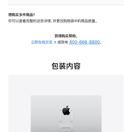
板
-
想购买多件商品？
VESA
你可以查看完整的送货详情，并更改购物袋中的商品数量。
支
架
转
获得购买帮助，
换
立即在线交流
(在
或致电
400-666-8800
。
器
新
的
窗
分
口
包装内容
期
中
付
打
款
开)
选
项)