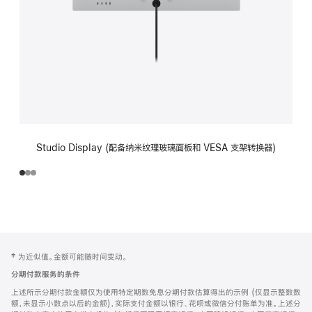
Studio Display (配备纳米纹理玻璃面板和 VESA 支架转换器)
网
脚
‡ 为近似值。金额可能随时间变动。
注
页
分期付款服务的条件
页
上述所示分期付款金额仅为使用特定期数免息分期付款估算得出的示例 (仅显示整数数
脚
额，未显示小数点以后的金额)，实际支付金额以银行、花呗或微信分付账单为准。上述分