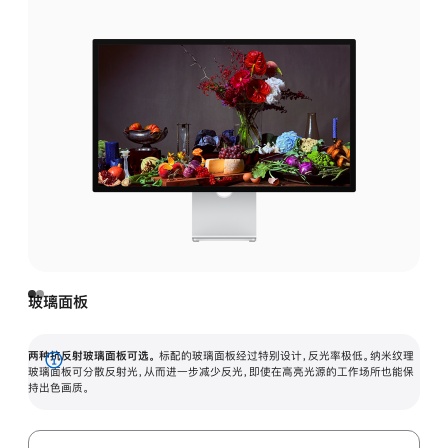
玻璃面板
两种抗反射玻璃面板可选。
标配的玻璃面板经过特别设计，反光率极低。纳米纹理
展
玻璃面板可分散反射光，从而进一步减少反光，即使在高亮光源的工作场所也能保
持出色画质。
开