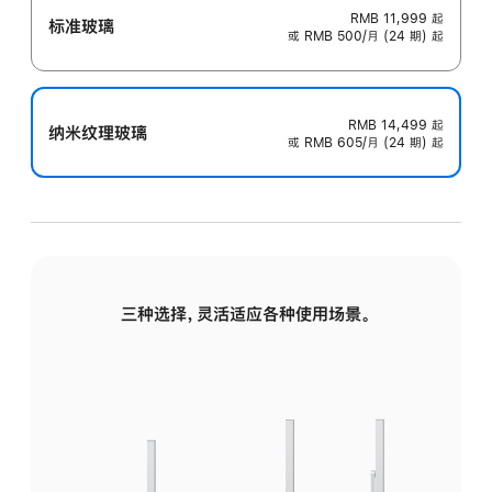
RMB 11,999
起
标准玻璃
或 RMB 500/月 (24 期) 起
RMB 14,499
起
纳米纹理玻璃
或 RMB 605/月 (24 期) 起
三种选择，灵活适应各种使用场景。
标