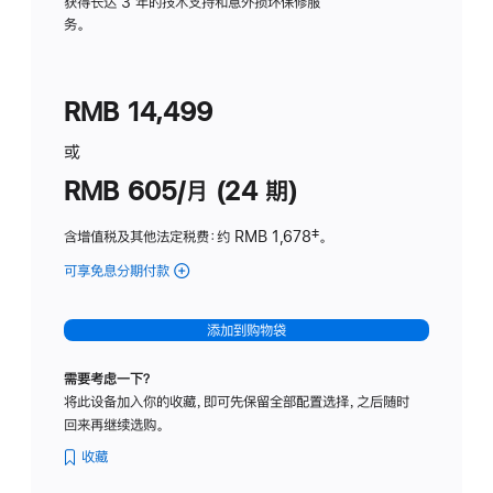
务
获得长达 3 年的技术支持和意外损坏保修服
务。
计
划
(适
RMB 14,499
用
于
或
Studio
RMB 605/月 (24 期)
Display
含增值税及其他法定税费
：约 RMB 1,678
脚
‡。
注
可享免息分期付款
(Studio
Display
-
添加到购物袋
纳
米
需要考虑一下？
纹
将此设备加入你的收藏，即可先保留全部配置选择，之后随时
理
回来再继续选购。
玻
璃
收藏
面