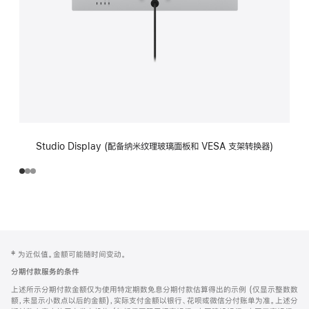
Studio Display (配备纳米纹理玻璃面板和 VESA 支架转换器)
网
脚
‡ 为近似值。金额可能随时间变动。
注
页
分期付款服务的条件
页
上述所示分期付款金额仅为使用特定期数免息分期付款估算得出的示例 (仅显示整数数
脚
额，未显示小数点以后的金额)，实际支付金额以银行、花呗或微信分付账单为准。上述分