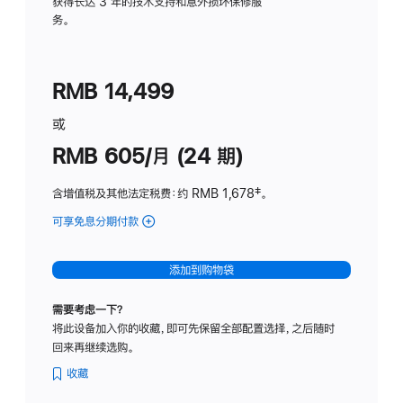
务
获得长达 3 年的技术支持和意外损坏保修服
务。
计
划
(适
RMB 14,499
用
于
或
Studio
RMB 605/月 (24 期)
Display
含增值税及其他法定税费
：约 RMB 1,678
脚
‡。
注
可享免息分期付款
(Studio
Display
-
添加到购物袋
纳
米
需要考虑一下？
纹
将此设备加入你的收藏，即可先保留全部配置选择，之后随时
理
回来再继续选购。
玻
璃
收藏
面