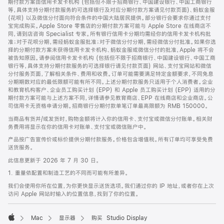
期付款方案由信用卡发卡机构 (包括但不限于招商银行、中国建设银行、中国工商银行
等，具体支持分期付款服务的可选择银行及对应分期付款方案请见付款页面)、蚂蚁金服
(花呗) 以及微信分付面向符合条件的中国大陆居民提供。部分银行会要求你通过支付
宝完成购买。Apple Store 零售店的分期付款方案可能与 Apple Store 在线商店不
同，请到店咨询 Specialist 专家。所有银行信用卡分期均需经你的信用卡发卡机构批
准；对于花呗分期，需经蚂蚁金服批准；对于微信分付分期，需经微信分付批准。如果你选
择的分期付款方案未获得信用卡发卡机构、蚂蚁金服或微信分付的批准，Apple 将不会
被告知原因。请参阅信用卡发卡机构 (包括但不限于招商银行、中国建设银行、中国工商
银行等，具体支持分期付款服务的可选择银行请见付款页面) 网站、支付宝网站和微信
分付服务页面，了解相关条件、费用和收费。订单可能需要满足特定金额要求，不同免息
分期期数对应的最低限额可能有所不同。上述分期付款服务只适用于个人消费者。企业
和教育机构客户、企业员工购买计划 (EPP) 和 Apple 员工购买计划 (EPP) 适用的分
期付款方案可能与上述方案不同，详情请参见教育商店、EPP 在线商店和企业商店。公
司信用卡无资格申请分期。招商银行分期付款单笔订单最高限额为 RMB 150000。
当商品有货并/或发货时，购物金额将计入你的信用卡、支付宝或微信分付账单。相关财
务费用将显示在你的信用卡对账单、支付宝或微信账户中。
产品按广告宣传价或标价提供分期付款服务。价格包含增值税。所有订单均可享受免费
送货服务。
此信息更新于 2026 年 7 月 30 日。
1. 重量依配置和制造工艺的不同而可能有所差异。
我们会使用你所在位置，为你更快显示送货选项。我们通过你的 IP 地址，或者你在上次
访问 Apple 网站时输入的位置信息，找到了你的位置。
Mac
显示器
购买 Studio Display