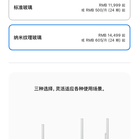
RMB 11,999
起
标准玻璃
或 RMB 500/月 (24 期) 起
RMB 14,499
起
纳米纹理玻璃
或 RMB 605/月 (24 期) 起
三种选择，灵活适应各种使用场景。
标