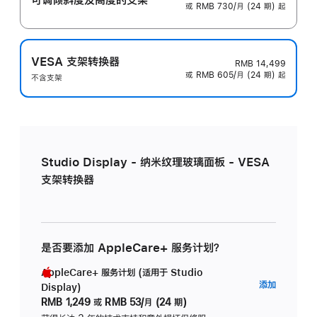
或 RMB 730/月 (24 期) 起
VESA 支架转换器
RMB 14,499
或 RMB 605/月 (24 期) 起
不含支架
Studio Display - 纳米纹理玻璃面板 - VESA
支架转换器
是否要添加 AppleCare+ 服务计划？
AppleCare+ 服务计划 (适用于 Studio
AppleC
添加
Display)
服
RMB 1,249
或
RMB 53/月 (24 期)