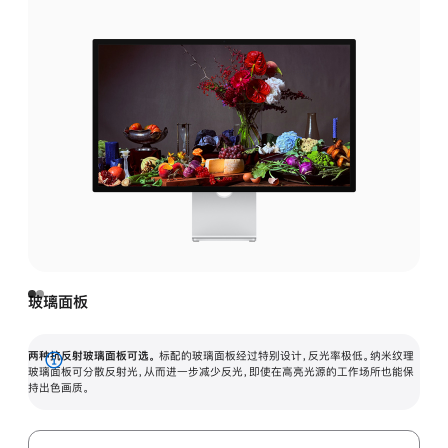
玻璃面板
两种抗反射玻璃面板可选。
标配的玻璃面板经过特别设计，反光率极低。纳米纹理
展
玻璃面板可分散反射光，从而进一步减少反光，即使在高亮光源的工作场所也能保
持出色画质。
开