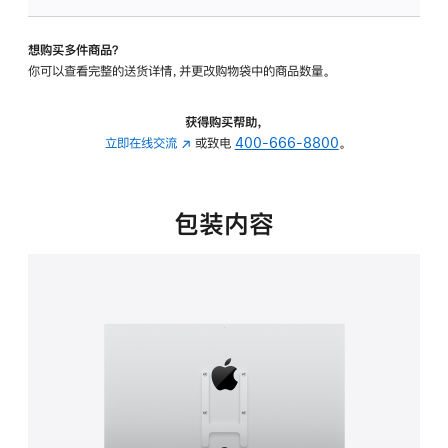
板
-
想购买多件商品？
VESA
你可以查看完整的送货详情，并更改购物袋中的商品数量。
支
架
转
获得购买帮助，
换
立即在线交流
(在
或致电
400-666-8800
。
器
新
的
窗
分
口
包装内容
期
中
付
打
款
开)
选
项)