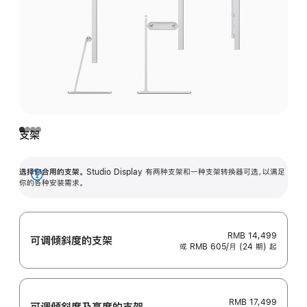
支架
选择你合用的支架。
Studio Display 有两种支架和一种支架转换器可选，以满足
展
你的各种安装需求。
开
RMB 14,499
可调倾斜度的支架
或 RMB 605/月 (24 期) 起
RMB 17,499
可调倾斜度及高‍度的支‍架