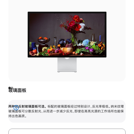
玻璃面板
两种抗反射玻璃面板可选。
标配的玻璃面板经过特别设计，反光率极低。纳米纹理
展
玻璃面板可分散反射光，从而进一步减少反光，即使在高亮光源的工作场所也能保
持出色画质。
开