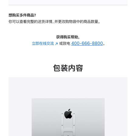
板
-
想购买多件商品？
VESA
你可以查看完整的送货详情，并更改购物袋中的商品数量。
支
架
转
获得购买帮助，
换
立即在线交流
(在
或致电
400-666-8800
。
器
新
的
窗
分
口
包装内容
期
中
付
打
款
开)
选
项)