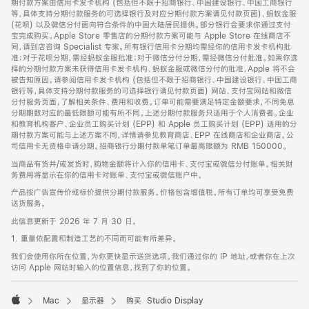
期付款方案由信用卡发卡机构 (包括但不限于招商银行、中国建设银行、中国工商银行
等，具体支持分期付款服务的可选择银行及对应分期付款方案请见付款页面)、蚂蚁金服
(花呗) 以及微信分付面向符合条件的中国大陆居民提供。部分银行会要求你通过支付
宝完成购买。Apple Store 零售店的分期付款方案可能与 Apple Store 在线商店不
同，请到店咨询 Specialist 专家。所有银行信用卡分期均需经你的信用卡发卡机构批
准；对于花呗分期，需经蚂蚁金服批准；对于微信分付分期，需经微信分付批准。如果你选
择的分期付款方案未获得信用卡发卡机构、蚂蚁金服或微信分付的批准，Apple 将不会
被告知原因。请参阅信用卡发卡机构 (包括但不限于招商银行、中国建设银行、中国工商
银行等，具体支持分期付款服务的可选择银行请见付款页面) 网站、支付宝网站和微信
分付服务页面，了解相关条件、费用和收费。订单可能需要满足特定金额要求，不同免息
分期期数对应的最低限额可能有所不同。上述分期付款服务只适用于个人消费者。企业
和教育机构客户、企业员工购买计划 (EPP) 和 Apple 员工购买计划 (EPP) 适用的分
期付款方案可能与上述方案不同，详情请参见教育商店、EPP 在线商店和企业商店。公
司信用卡无资格申请分期。招商银行分期付款单笔订单最高限额为 RMB 150000。
当商品有货并/或发货时，购物金额将计入你的信用卡、支付宝或微信分付账单。相关财
务费用将显示在你的信用卡对账单、支付宝或微信账户中。
产品按广告宣传价或标价提供分期付款服务。价格包含增值税。所有订单均可享受免费
送货服务。
此信息更新于 2026 年 7 月 30 日。
1. 重量依配置和制造工艺的不同而可能有所差异。
我们会使用你所在位置，为你更快显示送货选项。我们通过你的 IP 地址，或者你在上次
访问 Apple 网站时输入的位置信息，找到了你的位置。
Mac
显示器
购买 Studio Display