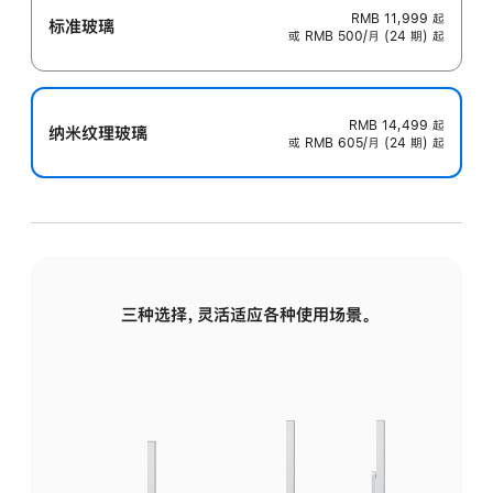
RMB 11,999
起
标准玻璃
或 RMB 500/月 (24 期) 起
RMB 14,499
起
纳米纹理玻璃
或 RMB 605/月 (24 期) 起
三种选择，灵活适应各种使用场景。
标