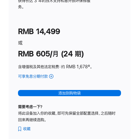
务
获得长达 3 年的技术支持和意外损坏保修服
务。
计
划
(适
RMB 14,499
用
于
或
Studio
RMB 605/月 (24 期)
Display
含增值税及其他法定税费
：约 RMB 1,678
脚
‡。
注
可享免息分期付款
(Studio
Display
-
添加到购物袋
纳
米
需要考虑一下？
纹
将此设备加入你的收藏，即可先保留全部配置选择，之后随时
理
回来再继续选购。
玻
璃
收藏
面