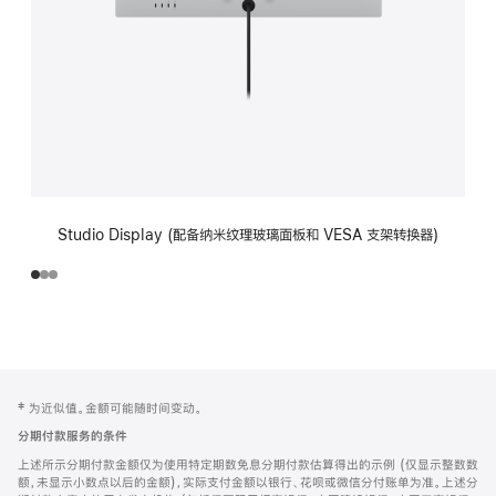
Studio Display (配备纳米纹理玻璃面板和 VESA 支架转换器)
网
脚
‡ 为近似值。金额可能随时间变动。
注
页
分期付款服务的条件
页
上述所示分期付款金额仅为使用特定期数免息分期付款估算得出的示例 (仅显示整数数
脚
额，未显示小数点以后的金额)，实际支付金额以银行、花呗或微信分付账单为准。上述分