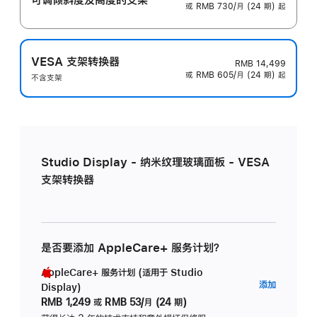
或 RMB 730/月 (24 期) 起
VESA 支架转换器
RMB 14,499
或 RMB 605/月 (24 期) 起
不含支架
Studio Display - 纳米纹理玻璃面板 - VESA
支架转换器
是否要添加 AppleCare+ 服务计划？
AppleCare+ 服务计划 (适用于 Studio
AppleC
添加
Display)
服
RMB 1,249
或
RMB 53/月 (24 期)