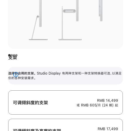
支架
选择你合用的支架。
Studio Display 有两种支架和一种支架转换器可选，以满足
展
你的各种安装需求。
开
RMB 14,499
可调倾斜度的支架
或 RMB 605/月 (24 期) 起
RMB 17,499
可调倾斜度及高‍度的支‍架